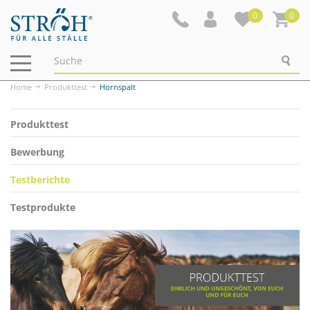
0
0
Navigation
ein-/ausblenden
Home
Produkttest
Hornspalt
Produkttest
Bewerbung
Testberichte
Testprodukte