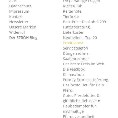
AGB
FAQ - Häufige Fragen
Datenschutz
RidersClub
Impressum
Reiterhöfe
Kontakt
Tierärzte
Newsletter
Best-Price-Deal ab € 299
Unsere Marken
Futterberatung
Widerruf
Lieferkosten
Der STRÖH Blog
Neuheiten - Top 20
Produkttest
Servicetelefon
Düngerrechner
Saatenrechner
Der beste Preis im Web.
Die Feedbox.
Klimaschutz.
Priority Express Lieferung
Das beste Heu für Dein
Pferd!
Gutes Pferdefutter &
glückliche Rehkitze ♥
Heubedampfer für
nachhaltige
Pferdegesundheit