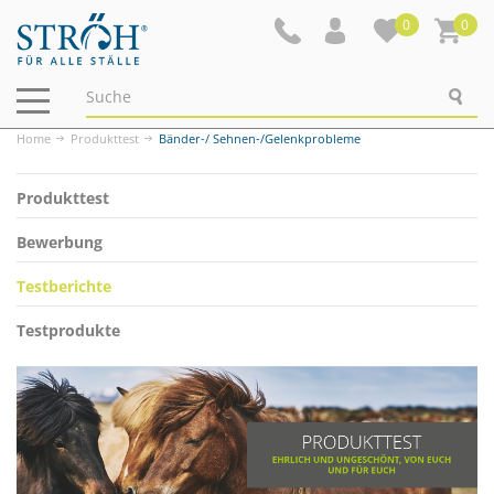
0
0
Navigation
ein-/ausblenden
Home
Produkttest
Bänder-/ Sehnen-/Gelenkprobleme
Produkttest
Bewerbung
Testberichte
Testprodukte