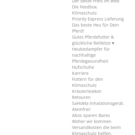
Der beste Preis im Web.
Die Feedbox.
Klimaschutz.
Priority Express Lieferung
Das beste Heu für Dein
Pferd!
Gutes Pferdefutter &
glückliche Rehkitze ♥
Heubedampfer für
nachhaltige
Pferdegesundheit
Hufschuhe
Karriere
Füttern für den
Klimaschutz
Kräuterlexikon
Retouren
SaHoMa Inhalationsgerät.
Atemfrei!
Abos sparen Bares
Woher wir kommen
Versandkosten die beim
Klimaschutz helfen.