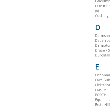
Calciumm
COB (Chr
(8)
Cushing 
D
Darmsani
Dauerros
Dermatop
Druse / S
Durchfall
E
Eisenman
Eiweißüb
Elektroly
EMS-Meta
EORTH - 
Equines S
Erste Hilf