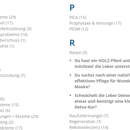
P
leme (29)
PICA (15)
el (17)
Prophylaxe & Vorsorge (17)
keitsstörung (3)
PSSM (12)
sprobleme (14)
R
berschuss (1)
ohle (1)
Raspe (3)
Du hast ein HOLZ-Pferd un
möchtest die Leber unterst
)
Du suchst nach einer natür
tzündung (7)
effektiven Pflege für Wund
Mauke?
Schwächelt die Leber Deine
(6)
etwas und benötigt eine kl
leme (15)
Detox-Kur?
tz (6)
Raufuttermangel (7)
ungen / Ekzeme (23)
Regeneration (7)
ing (2)
Rekonvaleszenz (14)
obleme (17)