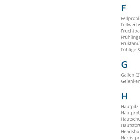
F
Fellprob
Fellwechs
Fruchtbar
Frühling
Fruktanü
Fühlige S
G
Gallen (2
Gelenken
H
Hautpilz 
Hautprob
Hautschu
Hautstör
Headshak
Herbstpr