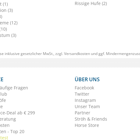
Rissige Hufe (2)
 (1)
ion (3)
3)
eme (12)
(10)
tum (3)
se inklusive gesetzlicher MwSt., zzgl.
Versandkosten
und ggf. Mindermengenzusc
CE
ÜBER UNS
äufige Fragen
Facebook
Club
Twitter
öfe
Instagram
te
Unser Team
ice-Deal ab € 299
Partner
eratung
Ströh & Friends
osten
Horse Store
en - Top 20
test