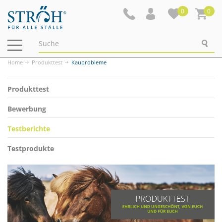
0
0
Navigation
ein-/ausblenden
Home
Produkttest
Kauprobleme
Produkttest
Bewerbung
Testberichte
Testprodukte