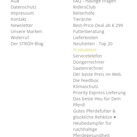
AGB
FAQ - Häufige Fragen
Datenschutz
RidersClub
Impressum
Reiterhöfe
Kontakt
Tierärzte
Newsletter
Best-Price-Deal ab € 299
Unsere Marken
Futterberatung
Widerruf
Lieferkosten
Der STRÖH Blog
Neuheiten - Top 20
Produkttest
Servicetelefon
Düngerrechner
Saatenrechner
Der beste Preis im Web.
Die Feedbox.
Klimaschutz.
Priority Express Lieferung
Das beste Heu für Dein
Pferd!
Gutes Pferdefutter &
glückliche Rehkitze ♥
Heubedampfer für
nachhaltige
Pferdegesundheit