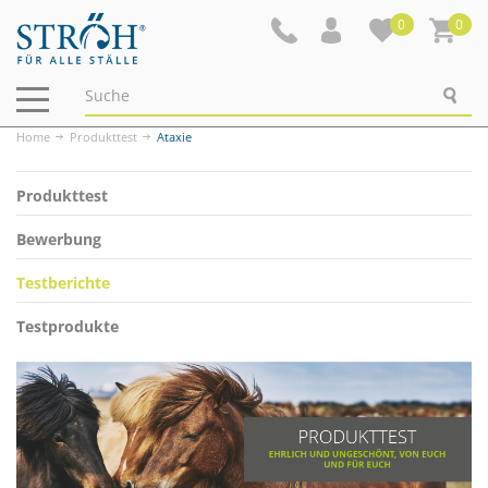
0
0
Navigation
ein-/ausblenden
Home
Produkttest
Ataxie
Produkttest
Bewerbung
Testberichte
Testprodukte