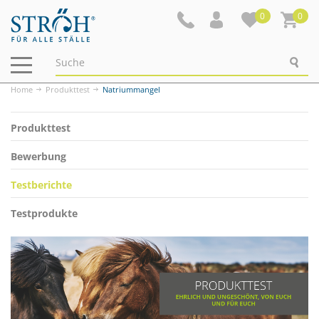
0
0
Navigation
ein-/ausblenden
Home
Produkttest
Natriummangel
Produkttest
Bewerbung
Testberichte
Testprodukte