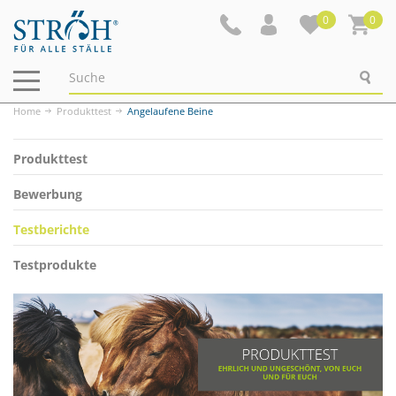
0
0
Navigation
ein-/ausblenden
Home
Produkttest
Angelaufene Beine
Produkttest
Bewerbung
Testberichte
Testprodukte