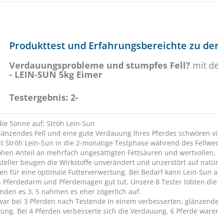
Produkttest und Erfahrungsbereichte zu der
Verdauungsprobleme und stumpfes Fell?
mit d
- LEIN-SUN 5kg Eimer
Testergebnis: 2-
die Sonne auf: Ströh Lein-Sun
glänzendes Fell und eine gute Verdauung Ihres Pferdes schwören vie
it Ströh Lein-Sun in die 2-monatige Testphase während des Fellwec
hen Anteil an mehrfach ungesättigten Fettsäuren und wertvollen, 
steller beugen die Wirkstoffe unverändert und unzerstört auf nat
en für eine optimale Futterverwertung. Bei Bedarf kann Lein-Sun 
n Pferdedarm und Pferdemagen gut tut. Unsere 8 Tester lobten di
anden es 3, 5 nahmen es eher zögerlich auf.
 war bei 3 Pferden nach Testende in einem verbesserten, glänzende
ung. Bei 4 Pferden verbesserte sich die Verdauung, 6 Pferde ware