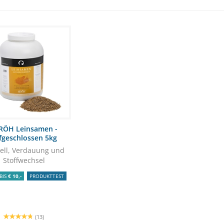
RÖH Leinsamen -
fgeschlossen 5kg
Fell, Verdauung und
Stoffwechsel
BIS
€ 10,-
PRODUKTTEST
(13)