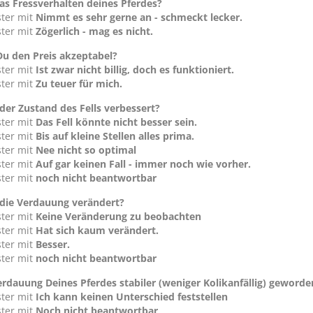
das Fressverhalten deines Pferdes?
ster mit
Nimmt es sehr gerne an - schmeckt lecker.
ster mit
Zögerlich - mag es nicht.
Du den Preis akzeptabel?
ster mit
Ist zwar nicht billig, doch es funktioniert.
ster mit
Zu teuer für mich.
 der Zustand des Fells verbessert?
ster mit
Das Fell könnte nicht besser sein.
ster mit
Bis auf kleine Stellen alles prima.
ster mit
Nee nicht so optimal
ster mit
Auf gar keinen Fall - immer noch wie vorher.
ster mit
noch nicht beantwortbar
 die Verdauung verändert?
ster mit
Keine Veränderung zu beobachten
ster mit
Hat sich kaum verändert.
ster mit
Besser.
ster mit
noch nicht beantwortbar
Verdauung Deines Pferdes stabiler (weniger Kolikanfällig) geworde
ster mit
Ich kann keinen Unterschied feststellen
ster mit
Noch nicht beantwortbar