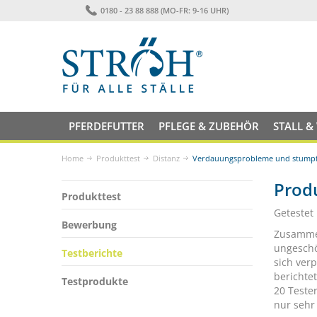
0180 - 23 88 888 (MO-FR: 9-16 UHR)
PFERDEFUTTER
PFLEGE & ZUBEHÖR
STALL &
Home
Produkttest
Distanz
Verdauungsprobleme und stumpfe
Produ
Produkttest
Getestet
Bewerbung
Zusammen
ungeschö
Testberichte
sich ver
berichte
Testprodukte
20 Teste
nur sehr