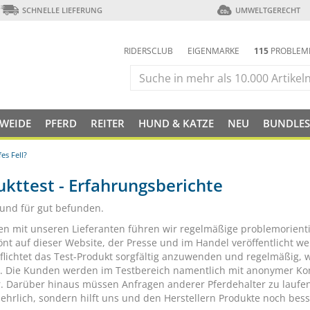
SCHNELLE LIEFERUNG
UMWELTGERECHT
RIDERSCLUB
EIGENMARKE
115
PROBLEM
 WEIDE
PFERD
REITER
HUND & KATZE
NEU
BUNDLES
s Fell?
kttest - Erfahrungsberichte
 und für gut befunden.
 mit unseren Lieferanten führen wir regelmäßige problemorientie
nt auf dieser Website, der Presse und im Handel veröffentlicht w
pflichtet das Test-Produkt sorgfältig anzuwenden und regelmäßig,
t. Die Kunden werden im Testbereich namentlich mit anonymer Kont
r. Darüber hinaus müssen Anfragen anderer Pferdehalter zu laufen
 ehrlich, sondern hilft uns und den Herstellern Produkte noch bes