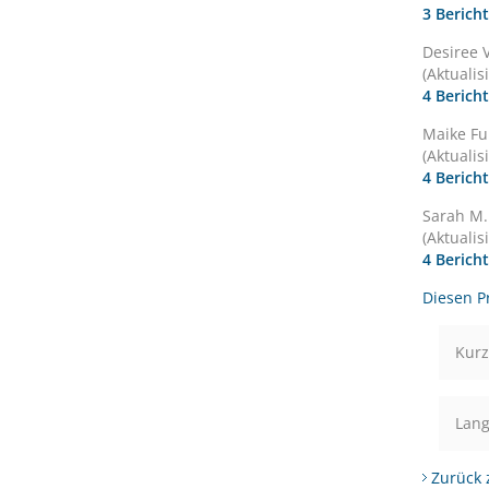
3 Berich
Desiree 
(Aktualis
4 Berich
Maike Fu
(Aktualis
4 Berich
Sarah M.
(Aktualis
4 Berich
Diesen Pr
Kurz
Lang
Zurück 