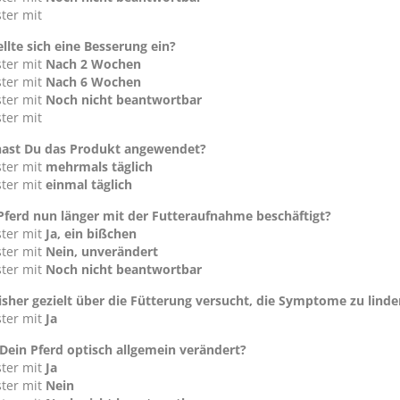
ter mit
llte sich eine Besserung ein?
ster mit
Nach 2 Wochen
ster mit
Nach 6 Wochen
ster mit
Noch nicht beantwortbar
ter mit
hast Du das Produkt angewendet?
ster mit
mehrmals täglich
ster mit
einmal täglich
 Pferd nun länger mit der Futteraufnahme beschäftigt?
ster mit
Ja, ein bißchen
ster mit
Nein, unverändert
ster mit
Noch nicht beantwortbar
sher gezielt über die Fütterung versucht, die Symptome zu linde
ster mit
Ja
 Dein Pferd optisch allgemein verändert?
ster mit
Ja
ster mit
Nein