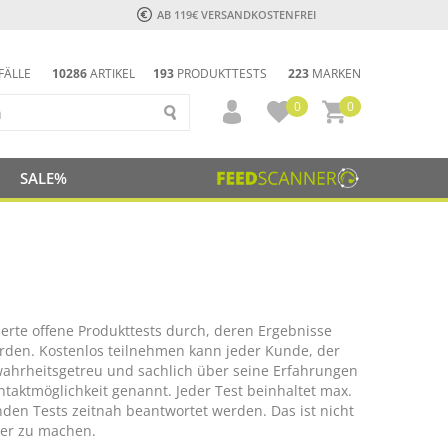
AB 119€ VERSANDKOSTENFREI
FÄLLE
10286
ARTIKEL
193
PRODUKTTESTS
223
MARKEN
0
0
SALE%
rte offene Produkttests durch, deren Ergebnisse
erden. Kostenlos teilnehmen kann jeder Kunde, der
 wahrheitsgetreu und sachlich über seine Erfahrungen
aktmöglichkeit genannt. Jeder Test beinhaltet max.
den Tests zeitnah beantwortet werden. Das ist nicht
ser zu machen.