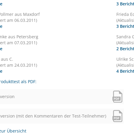
te
3 Berich
Vollmer aus Maxdorf
Frieda 
iert am 06.03.2011)
(Aktuali
te
3 Berich
nke aus Petersberg
Sandra 
iert am 07.03.2011)
(Aktuali
te
2 Berich
 aus C.
Ulrike S
iert am 24.03.2011)
(Aktuali
te
4 Berich
odukttest als PDF:
version
version (mit den Kommentaren der Test-Teilnehmer)
zur Übersicht