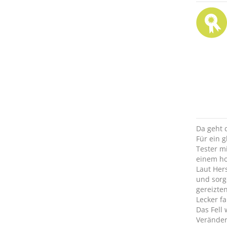
Da geht 
Für ein 
Tester m
einem ho
Laut Her
und sorg
gereizte
Lecker f
Das Fell
Veränder