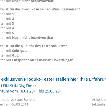
ster mit
Noch nicht beantwortbar
teilst Du das Produkt in seinen Wirkungsweisen?
ster mit
1
ster mit
2
ster mit
3
ster mit
4
ster mit
5
ster mit
Noch nicht beantwortbar
teilst Du die Qualität des Testproduktes?
ster mit
Sehr gut.
ster mit
Gut.
ster mit
Entspricht nicht meinen Erwartungen.
 exklusiven Produkt-Tester stellen hier Ihre Erfahr
 LEIN-SUN 5kg Eimer
traum vom 18.01.2011 bis 25.03.2011
eidebreck aus Bomlitz
Anke Ja
iert am 06.03.2011)
(Aktuali