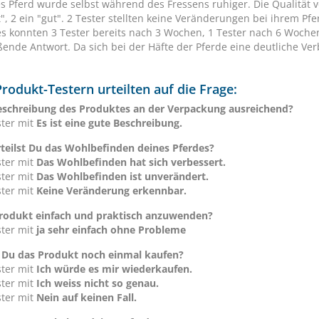
s Pferd wurde selbst während des Fressens ruhiger. Die Qualität v
t", 2 ein "gut". 2 Tester stellten keine Veränderungen bei ihrem P
s konnten 3 Tester bereits nach 3 Wochen, 1 Tester nach 6 Wochen 
ßende Antwort. Da sich bei der Häfte der Pferde eine deutliche Ve
rodukt-Testern urteilten auf die Frage:
Beschreibung des Produktes an der Verpackung ausreichend?
ster mit
Es ist eine gute Beschreibung.
teilst Du das Wohlbefinden deines Pferdes?
ster mit
Das Wohlbefinden hat sich verbessert.
ster mit
Das Wohlbefinden ist unverändert.
ster mit
Keine Veränderung erkennbar.
Produkt einfach und praktisch anzuwenden?
ster mit
ja sehr einfach ohne Probleme
Du das Produkt noch einmal kaufen?
ster mit
Ich würde es mir wiederkaufen.
ster mit
Ich weiss nicht so genau.
ster mit
Nein auf keinen Fall.