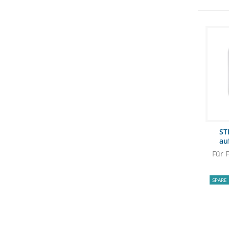
ST
au
Für 
SPARE 