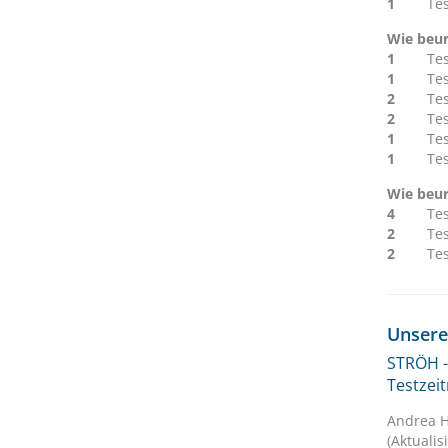
1
Te
Wie beur
1
Te
1
Te
2
Te
2
Te
1
Te
1
Te
Wie beur
4
Te
2
Te
2
Te
Unsere
STRÖH -
Testzei
Andrea H
(Aktualis