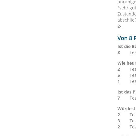
unruhige
"sehr gu
Zustande
abschlie
2-.
Von 8 P
Ist die 
8
Te
Wie beur
2
Te
5
Te
1
Te
Ist das 
7
Te
Würdest 
2
Te
3
Te
2
Te