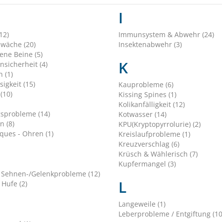
I
12)
Immunsystem & Abwehr (24)
hwäche (20)
Insektenabwehr (3)
ene Beine (5)
K
nsicherheit (4)
 (1)
sigkeit (15)
Kauprobleme (6)
(10)
Kissing Spines (1)
Kolikanfälligkeit (12)
sprobleme (14)
Kotwasser (14)
n (8)
KPU(Kryptopyrrolurie) (2)
ques - Ohren (1)
Kreislaufprobleme (1)
Kreuzverschlag (6)
Krüsch & Wählerisch (7)
Kupfermangel (3)
 Sehnen-/Gelenkprobleme (12)
L
 Hufe (2)
Langeweile (1)
Leberprobleme / Entgiftung (10