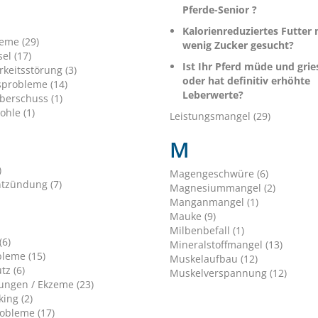
Pferde-Senior ?
Kalorienreduziertes Futter 
leme (29)
wenig Zucker gesucht?
el (17)
Ist Ihr Pferd müde und gri
keitsstörung (3)
oder hat definitiv erhöhte
sprobleme (14)
Leberwerte?
berschuss (1)
ohle (1)
Leistungsmangel (29)
M
)
Magengeschwüre (6)
tzündung (7)
Magnesiummangel (2)
Manganmangel (1)
Mauke (9)
Milbenbefall (1)
(6)
Mineralstoffmangel (13)
leme (15)
Muskelaufbau (12)
tz (6)
Muskelverspannung (12)
ungen / Ekzeme (23)
ing (2)
obleme (17)