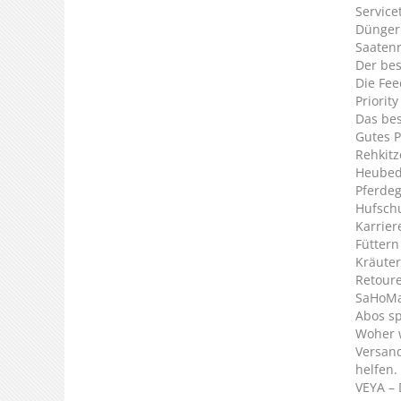
Service
Dünger
Saaten
Der bes
Die Fee
Priorit
Das bes
Gutes P
Rehkitz
Heubed
Pferde
Hufsch
Karrier
Füttern
Kräuter
Retour
SaHoMa 
Abos s
Woher 
Versan
helfen.
VEYA – 