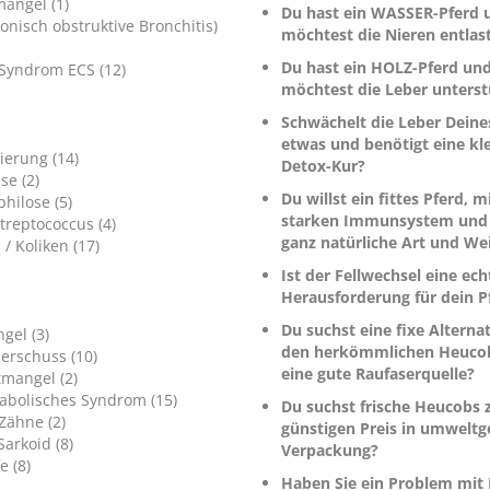
angel (1)
Du hast ein WASSER-Pferd 
onisch obstruktive Bronchitis)
möchtest die Nieren entlas
Du hast ein HOLZ-Pferd un
Syndrom ECS (12)
möchtest die Leber unterst
Schwächelt die Leber Deine
etwas und benötigt eine kl
erung (14)
Detox-Kur?
se (2)
Du willst ein fittes Pferd, m
hilose (5)
starken Immunsystem und 
treptococcus (4)
ganz natürliche Art und We
 / Koliken (17)
Ist der Fellwechsel eine ech
Herausforderung für dein P
Du suchst eine fixe Alterna
gel (3)
den herkömmlichen Heucob
erschuss (10)
eine gute Raufaserquelle?
tmangel (2)
bolisches Syndrom (15)
Du suchst frische Heucobs 
Zähne (2)
günstigen Preis in umweltg
arkoid (8)
Verpackung?
e (8)
Haben Sie ein Problem mit