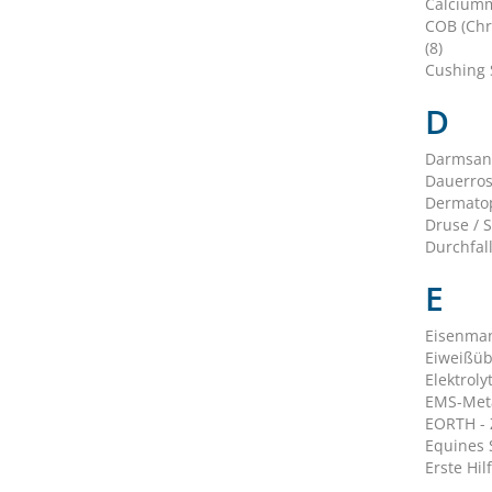
Calciumm
COB (Chr
(8)
Cushing 
D
Darmsani
Dauerros
Dermatop
Druse / S
Durchfall
E
Eisenman
Eiweißüb
Elektroly
EMS-Meta
EORTH - 
Equines S
Erste Hilf