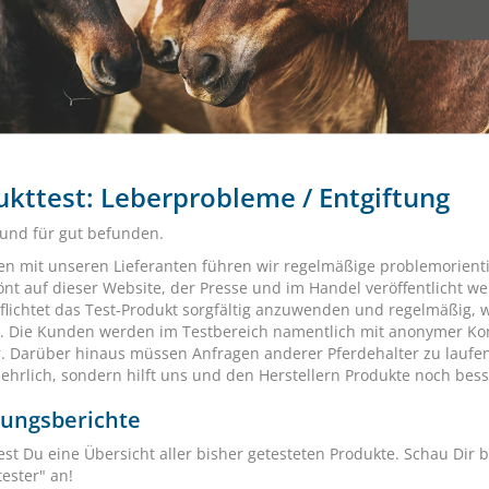
kttest: Leberprobleme / Entgiftung
 und für gut befunden.
 mit unseren Lieferanten führen wir regelmäßige problemorientie
nt auf dieser Website, der Presse und im Handel veröffentlicht w
pflichtet das Test-Produkt sorgfältig anzuwenden und regelmäßig,
t. Die Kunden werden im Testbereich namentlich mit anonymer Kont
r. Darüber hinaus müssen Anfragen anderer Pferdehalter zu laufen
 ehrlich, sondern hilft uns und den Herstellern Produkte noch bes
rungsberichte
est Du eine Übersicht aller bisher getesteten Produkte. Schau Dir b
ester" an!