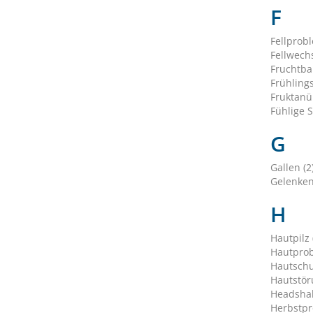
F
Fellprob
Fellwechs
Fruchtbar
Frühling
Fruktanü
Fühlige S
G
Gallen (2
Gelenken
H
Hautpilz 
Hautprob
Hautschu
Hautstör
Headshak
Herbstpr