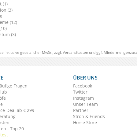
 (1)
ion (3)
3)
eme (12)
(10)
tum (3)
se inklusive gesetzlicher MwSt., zzgl.
Versandkosten
und ggf. Mindermengenzusc
CE
ÜBER UNS
äufige Fragen
Facebook
Club
Twitter
öfe
Instagram
te
Unser Team
ice-Deal ab € 299
Partner
eratung
Ströh & Friends
osten
Horse Store
en - Top 20
test