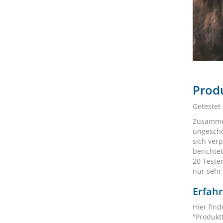
Produ
Getestet
Zusammen
ungeschö
sich ver
berichte
20 Teste
nur sehr
Erfah
Hier find
"Produktt