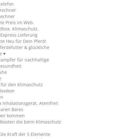
telefon
rechner
rechner
te Preis im Web.
dbox. Klimaschutz.
y Express Lieferung
te Heu für Dein Pferd!
ferdefutter & glückliche
e ♥
ampfer für nachhaltige
gesundheit
uhe
e
 für den Klimaschutz
lexikon
en
Inhalationsgerät. Atemfrei!
paren Bares
wir kommen
dkosten die beim Klimaschutz
Die Kraft der 5 Elemente