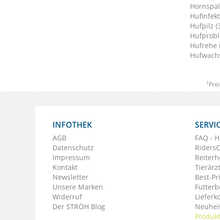
Hornspalt
Hufinfekt
Hufpilz (
Hufprobl
Hufrehe 
Hufwachs
1
Prei
INFOTHEK
SERVI
AGB
FAQ - H
Datenschutz
Riders
Impressum
Reiterh
Kontakt
Tierärz
Newsletter
Best-Pr
Unsere Marken
Futterb
Widerruf
Lieferk
Der STRÖH Blog
Neuheit
Produkt