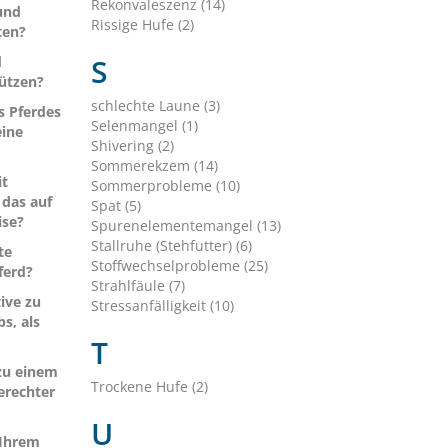
Rekonvaleszenz (14)
und
Rissige Hufe (2)
ten?
S
d
ützen?
schlechte Laune (3)
s Pferdes
Selenmangel (1)
eine
Shivering (2)
Sommerekzem (14)
it
Sommerprobleme (10)
das auf
Spat (5)
ise?
Spurenelementemangel (13)
Stallruhe (Stehfutter) (6)
te
Stoffwechselprobleme (25)
ferd?
Strahlfäule (7)
tive zu
Stressanfälligkeit (10)
s, als
T
zu einem
Trockene Hufe (2)
erechter
U
 Ihrem