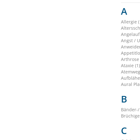
A
Allergie (
Alterssc
Angelauf
Angst / U
Anweiden
Appetitlo
Arthrose 
Ataxie (1)
Atemweg
Aufblähe
Aural Pla
B
Bänder-/
Brüchige
C