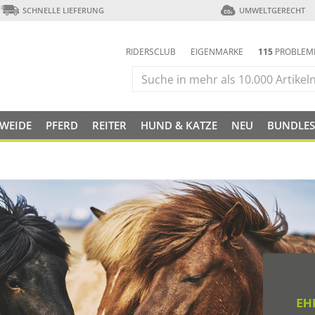
SCHNELLE LIEFERUNG
UMWELTGERECHT
RIDERSCLUB
EIGENMARKE
115
PROBLEM
 WEIDE
PFERD
REITER
HUND & KATZE
NEU
BUNDLES