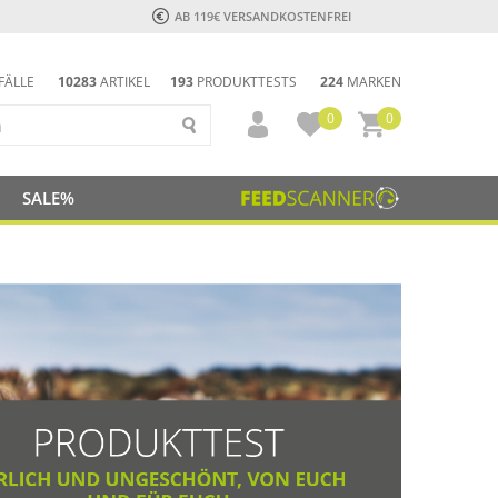
AB 119€ VERSANDKOSTENFREI
FÄLLE
10283
ARTIKEL
193
PRODUKTTESTS
224
MARKEN
0
0
SALE%