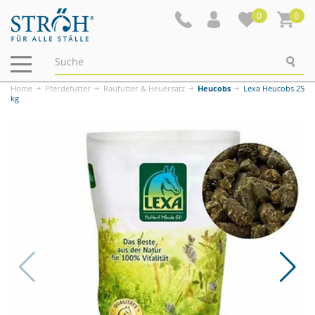
0
0
Navigation
ein-/ausblenden
Home
Pferdefutter
Raufutter & Heuersatz
Heucobs
Lexa Heucobs 25
kg