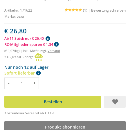
Artikelnr. 171622
(1) |
Bewertung schreiben
Marke:
Lexa
€ 26,80
Ab 11 Stück nur € 26,40
k
RC-Mitglieder sparen € 1,34
(€ 1,07/kg) | inkl. MwSt. zzgl.
Versand
+ € 2,69 XXL Charge
Nur noch 12 auf Lager
Sofort lieferbar
Menge
-
+
Bestellen
Kostenloser Versand ab € 119
Produkt abonnieren