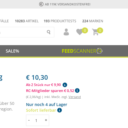
AB 119€ VERSANDKOSTENFREI
FÄLLE
10283
ARTIKEL
193
PRODUKTTESTS
224
MARKEN
0
0
SALE%
g
€ 10,30
Ab 2 Stück nur € 9,90
k
RC-Mitglieder sparen € 0,52
(€ 2,06/kg) | inkl. MwSt. zzgl.
Versand
 über 50
Nur noch 4 auf Lager
region.
Sofort lieferbar
Menge
-
+