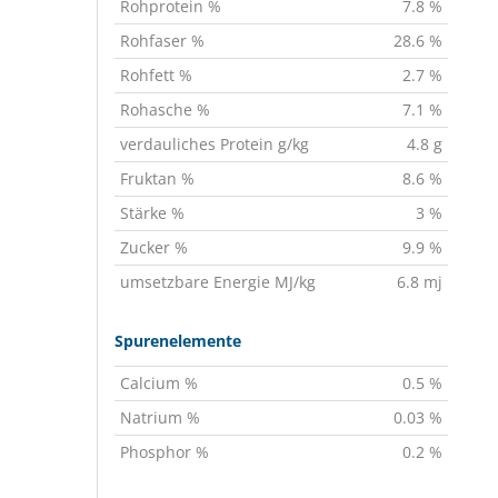
Rohprotein %
7.8 %
Rohfaser %
28.6 %
Rohfett %
2.7 %
Rohasche %
7.1 %
verdauliches Protein g/kg
4.8 g
Fruktan %
8.6 %
Stärke %
3 %
Zucker %
9.9 %
umsetzbare Energie MJ/kg
6.8 mj
Spurenelemente
Calcium %
0.5 %
Natrium %
0.03 %
Phosphor %
0.2 %