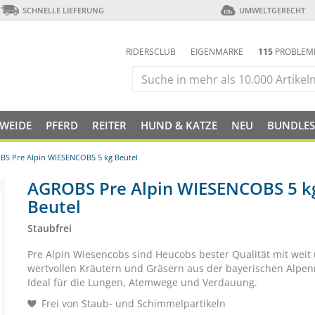
SCHNELLE LIEFERUNG
UMWELTGERECHT
RIDERSCLUB
EIGENMARKE
115
PROBLEM
 WEIDE
PFERD
REITER
HUND & KATZE
NEU
BUNDLES
S Pre Alpin WIESENCOBS 5 kg Beutel
AGROBS Pre Alpin WIESENCOBS 5 k
Beutel
Staubfrei
Pre Alpin Wiesencobs sind Heucobs bester Qualität mit weit
wertvollen Kräutern und Gräsern aus der bayerischen Alpen
Ideal für die Lungen, Atemwege und Verdauung.
Frei von Staub- und Schimmelpartikeln