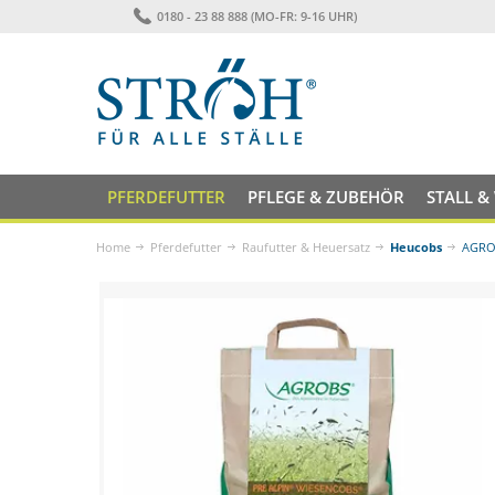
0180 - 23 88 888 (MO-FR: 9-16 UHR)
PFERDEFUTTER
PFLEGE & ZUBEHÖR
STALL &
Home
Pferdefutter
Raufutter & Heuersatz
Heucobs
AGROB