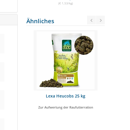
(€ 1,53/kg)
Ähnliches
encobs 45 x
Lexa Heucobs 25 kg
MÜHLDORF
Zur Aufwertung der Raufutterration
DUKTTEST