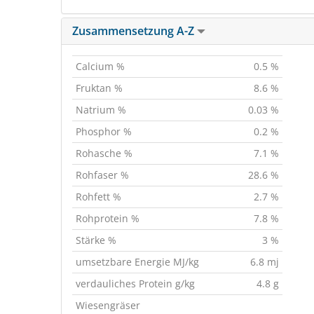
Zusammensetzung A-Z
Calcium %
0.5 %
Fruktan %
8.6 %
Natrium %
0.03 %
Phosphor %
0.2 %
Rohasche %
7.1 %
Rohfaser %
28.6 %
Rohfett %
2.7 %
Rohprotein %
7.8 %
Stärke %
3 %
umsetzbare Energie MJ/kg
6.8 mj
verdauliches Protein g/kg
4.8 g
Wiesengräser