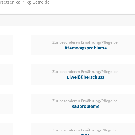
rsetzen ca. 1 kg Getreide
(€ 1,53/kg)
Zur besonderen Ernährung/Pflege bei
Atemwegsprobleme
Zur besonderen Ernährung/Pflege bei
Eiweißüberschuss
AGROBS Pre Alpin Wies
Zur besonderen Ernährung/Pflege bei
20kg Palette
Kauprobleme
Staubfrei
VERSANDKOSTENFREI
PRO
Zur besonderen Ernährung/Pflege bei