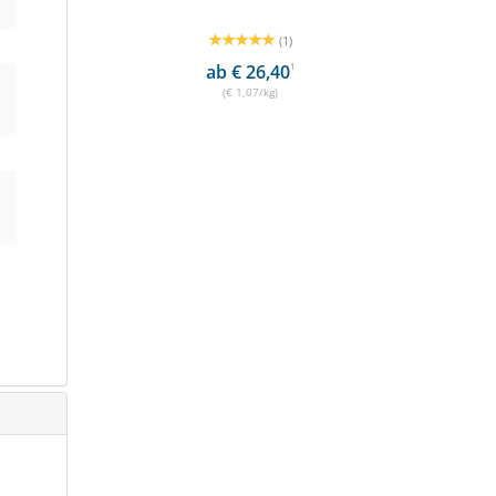
(1)
1
ab € 26,40
1
(€ 1,07/kg)