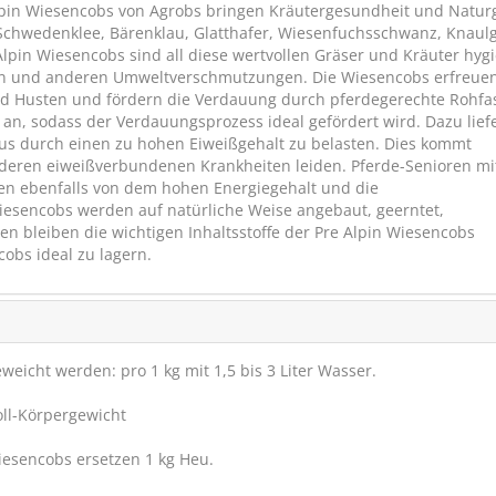
lpin Wiesencobs von Agrobs bringen Kräutergesundheit und Natur
 Schwedenklee, Bärenklau, Glatthafer, Wiesenfuchsschwanz, Knaul
Alpin Wiesencobs sind all diese wertvollen Gräser und Kräuter hyg
eln und anderen Umweltverschmutzungen. Die Wiesencobs erfreue
d Husten und fördern die Verdauung durch pferdegerechte Rohfa
 an, sodass der Verdauungsprozess ideal gefördert wird. Dazu lief
us durch einen zu hohen Eiweißgehalt zu belasten. Dies kommt
deren eiweißverbundenen Krankheiten leiden. Pferde-Senioren mi
ren ebenfalls von dem hohen Energiegehalt und die
iesencobs werden auf natürliche Weise angebaut, geerntet,
en bleiben die wichtigen Inhaltsstoffe der Pre Alpin Wiesencobs
obs ideal zu lagern.
Salvana Kompakt Mü
Top Müsli ohne Ha
SPARE BIS
€ 4,-
weicht werden: pro 1 kg mit 1,5 bis 3 Liter Wasser.
Soll-Körpergewicht
iesencobs ersetzen 1 kg Heu.
(4)
ab € 29,95
1