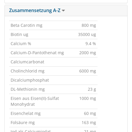
Zusammensetzung A-Z
Beta Carotin mg
800 mg
Biotin ug
35000 ug
Calcium %
9.4 %
Calcium-D-Pantothenat mg
2000 mg
Calciumcarbonat
Cholinchlorid mg
6000 mg
Dicalciumphosphat
DL-Methionin mg
23 g
Eisen aus Eisen(II)-Sulfat
1000 mg
Monohydrat
Eisenchelat mg
60 mg
Folsäure mg
163 mg
Jod als Calciumjodat
21 mg