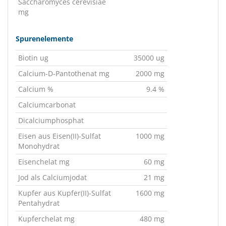
Saccharomyces cerevisiae
mg
Spurenelemente
Biotin ug
35000 ug
Calcium-D-Pantothenat mg
2000 mg
Calcium %
9.4 %
Calciumcarbonat
Dicalciumphosphat
Eisen aus Eisen(II)-Sulfat
1000 mg
Monohydrat
Eisenchelat mg
60 mg
Jod als Calciumjodat
21 mg
Kupfer aus Kupfer(II)-Sulfat
1600 mg
Pentahydrat
Kupferchelat mg
480 mg