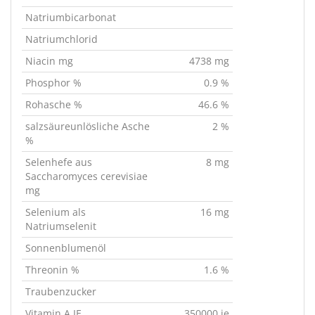
Natriumbicarbonat
Natriumchlorid
Niacin mg
4738 mg
Phosphor %
0.9 %
Rohasche %
46.6 %
salzsäureunlösliche Asche
2 %
%
Selenhefe aus
8 mg
Saccharomyces cerevisiae
mg
Selenium als
16 mg
Natriumselenit
Sonnenblumenöl
Threonin %
1.6 %
Traubenzucker
Vitamin A IE
350000 ie