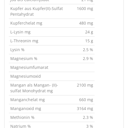
Kupfer aus Kupfer(II)-Sulfat
1600 mg
Pentahydrat
Kupferchelat mg
480 mg
L-Lysin mg
24 g
L-Threonin mg
15 g
Lysin %
2.5 %
Magnesium %
2.9 %
Magnesiumfumarat
Magnesiumoxid
Mangan als Mangan- (II)-
2100 mg
sulfat Monohydrat mg
Manganchelat mg
660 mg
Manganoxid mg
3164 mg
Methionin %
2.3 %
Natrium %
3 %