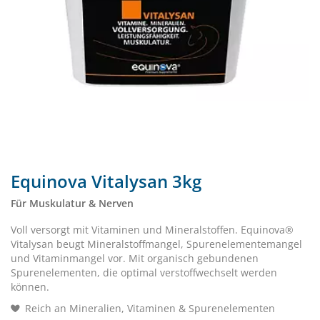
Equinova Vitalysan 3kg
Für Muskulatur & Nerven
Voll versorgt mit Vitaminen und Mineralstoffen. Equinova®
Vitalysan beugt Mineralstoffmangel, Spurenelementemangel
und Vitaminmangel vor. Mit organisch gebundenen
Spurenelementen, die optimal verstoffwechselt werden
können.
Reich an Mineralien, Vitaminen & Spurenelementen