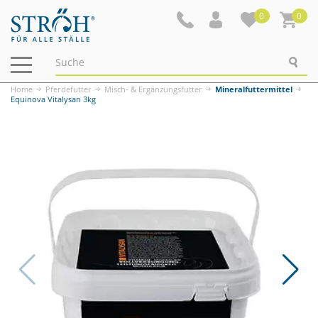
0
0
Navigation
ein-/ausblenden
Home
Pferdefutter
Misch- & Ergänzungsfutter
Mineralfuttermittel
Equinova Vitalysan 3kg