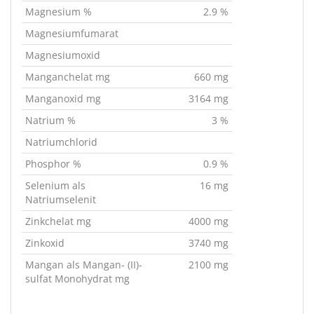
Magnesium %
2.9 %
Magnesiumfumarat
Magnesiumoxid
Manganchelat mg
660 mg
Manganoxid mg
3164 mg
Natrium %
3 %
Natriumchlorid
Phosphor %
0.9 %
Selenium als
16 mg
Natriumselenit
Zinkchelat mg
4000 mg
Zinkoxid
3740 mg
Mangan als Mangan- (II)-
2100 mg
sulfat Monohydrat mg