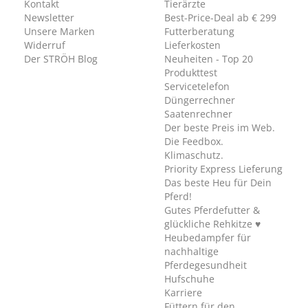
Kontakt
Tierärzte
Newsletter
Best-Price-Deal ab € 299
Unsere Marken
Futterberatung
Widerruf
Lieferkosten
Der STRÖH Blog
Neuheiten - Top 20
Produkttest
Servicetelefon
Düngerrechner
Saatenrechner
Der beste Preis im Web.
Die Feedbox.
Klimaschutz.
Priority Express Lieferung
Das beste Heu für Dein
Pferd!
Gutes Pferdefutter &
glückliche Rehkitze ♥
Heubedampfer für
nachhaltige
Pferdegesundheit
Hufschuhe
Karriere
Füttern für den