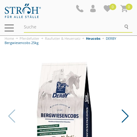
0
0
Navigation
ein-/ausblenden
Home
Pferdefutter
Raufutter & Heuersatz
Heucobs
DERBY
Bergwiesencobs 25kg