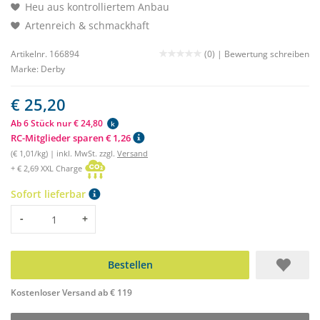
Heu aus kontrolliertem Anbau
Artenreich & schmackhaft
Artikelnr. 166894
(0) |
Bewertung schreiben
Marke:
Derby
€ 25,20
Ab 6 Stück nur € 24,80
k
RC-Mitglieder sparen € 1,26
(€ 1,01/kg) | inkl. MwSt. zzgl.
Versand
+ € 2,69 XXL Charge
Sofort lieferbar
Menge
-
+
Bestellen
Kostenloser Versand ab € 119