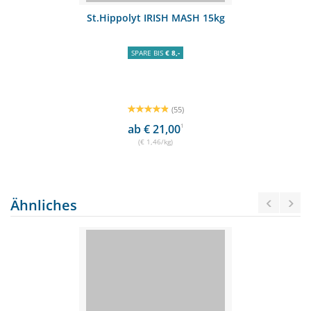
St.Hippolyt IRISH MASH 15kg
SPARE BIS
€ 8,-
(55)
ab € 21,00
1
(€ 1,46/kg)
Ähnliches