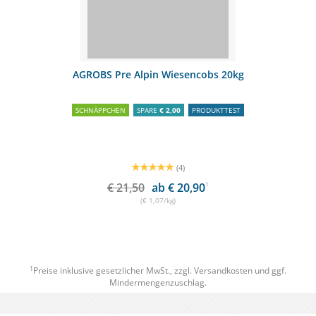
AGROBS Pre Alpin Wiesencobs 20kg
SCHNÄPPCHEN
SPARE
€ 2,00
PRODUKTTEST
(4)
€ 21,50
ab € 20,90
1
(€ 1,07/kg)
1
Preise inklusive gesetzlicher MwSt., zzgl.
Versandkosten
und ggf.
Mindermengenzuschlag.