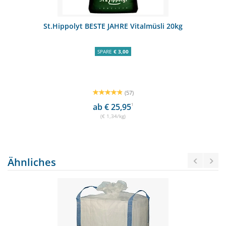
St.Hippolyt BESTE JAHRE Vitalmüsli 20kg
SPARE
€ 3,00
(57)
ab € 25,95
1
(€ 1,34/kg)
Ähnliches