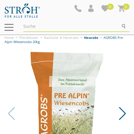
0
0
Navigation
ein-/ausblenden
Home
Pferdefutter
Raufutter & Heuersatz
Heucobs
AGROBS Pre
Alpin Wiesencobs 20kg