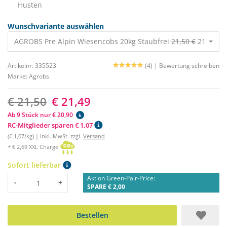
Husten
Wunschvariante auswählen
AGROBS Pre Alpin Wiesencobs 20kg Staubfrei
21,50 €
21,49 €
Artikelnr. 335523
(4) |
Bewertung schreiben
Marke:
Agrobs
€ 21,50
€ 21,49
Ab 9 Stück nur € 20,90
k
RC-Mitglieder sparen € 1,07
(€ 1,07/kg) | inkl. MwSt. zzgl.
Versand
+ € 2,69 XXL Charge
Sofort lieferbar
Aktion Green-Pair-Price:
Menge
-
+
SPARE € 2,00
Bestellen