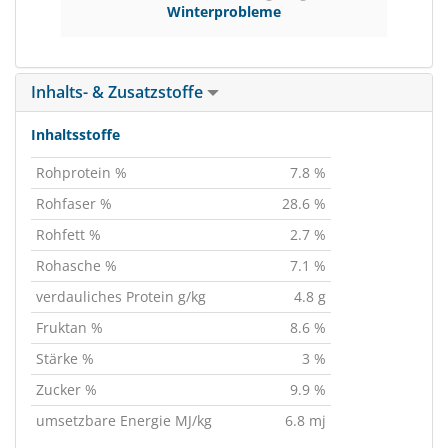
Winterprobleme
Inhalts- & Zusatzstoffe
Inhaltsstoffe
Rohprotein %
7.8 %
Rohfaser %
28.6 %
Rohfett %
2.7 %
Rohasche %
7.1 %
verdauliches Protein g/kg
4.8 g
Fruktan %
8.6 %
Stärke %
3 %
Zucker %
9.9 %
umsetzbare Energie MJ/kg
6.8 mj