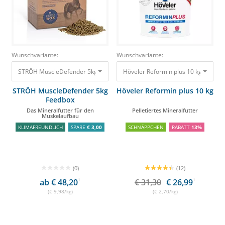
Wunschvariante:
Wunschvariante:
STRÖH MuscleDefender 5kg Feedbox Das Mineralfutter für den Muskelau
Höveler Reformin plus 10 kg Pelletie
STRÖH MuscleDefender 5kg
Höveler Reformin plus 10 kg
Feedbox
Das Mineralfutter für den
Pelletiertes Mineralfutter
Muskelaufbau
KLIMAFREUNDLICH
SPARE
€ 3,00
SCHNÄPPCHEN
RABATT
13%
(0)
(12)
ab € 48,20
1
€ 31,30
€ 26,99
1
(€ 9,98/kg)
(€ 2,70/kg)