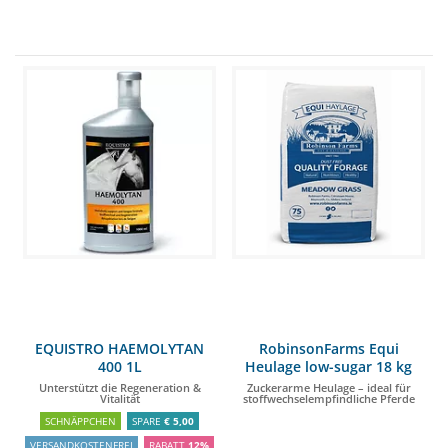
EQUISTRO HAEMOLYTAN
RobinsonFarms Equi
400 1L
Heulage low-sugar 18 kg
(75L)
Unterstützt die Regeneration &
Zuckerarme Heulage – ideal für
Vitalität
stoffwechselempfindliche Pferde
SCHNÄPPCHEN
SPARE
€ 5,00
VERSANDKOSTENFREI
RABATT
12%