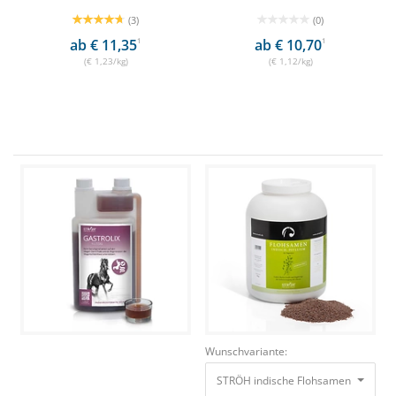
(3)
(0)
ab € 11,35
1
ab € 10,70
1
(€ 1,23/kg)
(€ 1,12/kg)
Wunschvariante:
STRÖH indische Flohsamen 3kg Zum