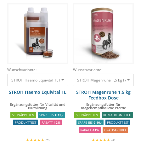
Wunschvariante:
Wunschvariante:
STRÖH Haemo Equivital 1L Ergänzungsfutter für Vitalität und Blutbildung
STRÖH Magenruhe 1,5 kg Feedbox D
6
STRÖH Haemo Equivital 1L
STRÖH Magenruhe 1,5 kg
Feedbox Dose
Ergänzungsfutter für Vitalität und
Ergänzungsfutter für
Blutbildung
magenempfindliche Pferde
SCHNÄPPCHEN
SPARE BIS
€ 15,-
SCHNÄPPCHEN
KLIMAFREUNDLICH
PRODUKTTEST
RABATT
12%
SPARE BIS
€ 10,-
PRODUKTTEST
RABATT
41%
GRATISARTIKEL
(2)
(6)