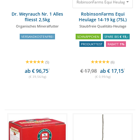
RobinsonFarms Equi Heulage 14-19 k
Dr. Weyrauch Nr. 1 Alles
RobinsonFarms Equi
fliesst 2,5kg
Heulage 14-19 kg (75L)
Organisches Mineralfutter
Staubfreie Qualitäts-Heulage
VERSANDKOSTENFREI
SCHNÄPPCHEN
SPARE BIS
€ 15,-
PRODUKTTEST
RABATT
1%
(5)
(6)
ab € 96,75
1
€ 17,98
ab € 17,15
1
(€ 39,56/kg)
(€ 0,99/kg)