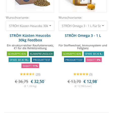
Wunschvariante:
Wunschvariante:
STRÖH Küsten Heucobs 30kg Feedbox Ein strukturreicher Raufutterersatz, 
STRÖH Omega 3 - 1 L
STRÖH Küsten Heucobs
STRÖH Omega 3 - 1 L
30kg Feedbox
Ein strukturreicher Raufutterersatz,
Für Stoffwechsel, Immunsystem und
€1 für die Rehkitzrettung
Fellglanz
SCHNÄPPCHEN
KLIMAFREUNDLICH
SCHNÄPPCHEN
SPARE BIS
€ 5,-
SPARE BIS
€ 15,-
PRODUKTTEST
PRODUKTTEST
RABATT
5%
RABATT
11%
(20)
(3)
€ 36,75
€ 32,50
1
€ 13,70
€ 12,98
1
(€ 1,08/kg)
(€ 12,98/Liter)