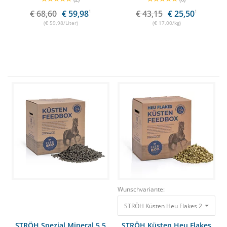
€ 68,60
€ 59,98
1
€ 43,15
€ 25,50
1
(€ 59,98/Liter)
(€ 17,00/kg)
Wunschvariante:
STRÖH Küsten Heu Flakes 25kg Feedb
STRÖH Spezial Mineral 5,5
STRÖH Küsten Heu Flakes