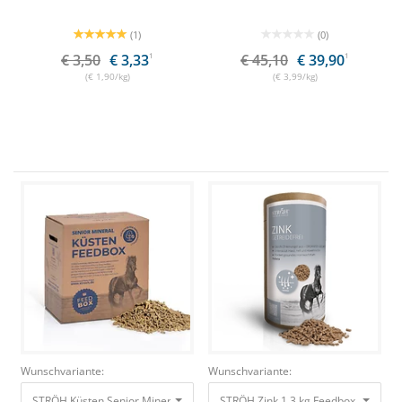
(1)
(0)
€ 3,50
€ 3,33
1
€ 45,10
€ 39,90
1
(€ 1,90/kg)
(€ 3,99/kg)
Wunschvariante:
Wunschvariante:
STRÖH Küsten Senior Mineral Pellets 9 kg Feedbox Bei erhöhtem Mineralb
STRÖH Zink 1,3 kg Feedbox Dose Getr