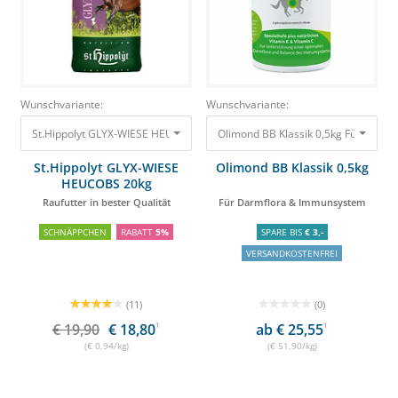
Wunschvariante:
Wunschvariante:
St.Hippolyt GLYX-WIESE HEUCOBS 20kg Raufutter in bester Qualität
Olimond BB Klassik 0,5kg Für Darm
19,90
St.Hippolyt GLYX-WIESE
Olimond BB Klassik 0,5kg
HEUCOBS 20kg
Raufutter in bester Qualität
Für Darmflora & Immunsystem
SCHNÄPPCHEN
RABATT
5%
SPARE BIS
€ 3,-
VERSANDKOSTENFREI
(11)
(0)
€ 19,90
€ 18,80
1
ab € 25,55
1
(€ 0,94/kg)
(€ 51,90/kg)