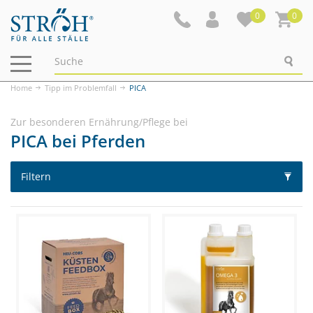
0
0
Navigation
ein-/ausblenden
Home
Tipp im Problemfall
PICA
Zur besonderen Ernährung/Pflege bei
PICA bei Pferden
Filtern