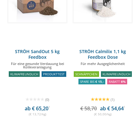
STRÖH SandOut 5 kg
STRÖH Calmilix 1,1 kg
Feedbox
Feedbox Dose
Für eine gesunde Verdauung bei
Für mehr Ausgeglichenheit
Kolikveranlagung
KLIMAFREUNDLICH
PRODUKTTEST
SCHNÄPPCHEN
KLIMAFREUNDLICH
SPARE BIS
€ 15,-
RABATT
6%
(0)
(1)
ab € 65,20
1
€ 58,70
ab € 54,64
1
(€ 13,72/kg)
(€ 50,00/kg)