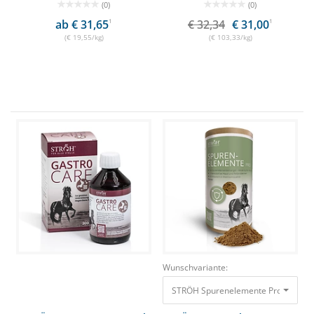
(0)
(0)
ab € 31,65
1
€ 32,34
€ 31,00
1
(€ 19,55/kg)
(€ 103,33/kg)
Wunschvariante:
STRÖH Spurenelemente Pro Pulver 1