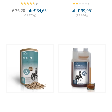
(4)
(1)
€ 36,20
ab € 34,65
1
ab € 39,95
1
(€ 1,17/kg)
(€ 7,03/kg)