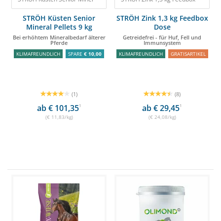
STRÖH Küsten Senior
STRÖH Zink 1,3 kg Feedbox
Mineral Pellets 9 kg
Dose
Feedbox
Bei erhöhtem Mineralbedarf älterer
Getreidefrei - für Huf, Fell und
Pferde
Immunsystem
KLIMAFREUNDLICH
SPARE
€ 10,00
KLIMAFREUNDLICH
GRATISARTIKEL
(1)
(8)
ab € 101,35
1
ab € 29,45
1
(€ 11,83/kg)
(€ 24,08/kg)