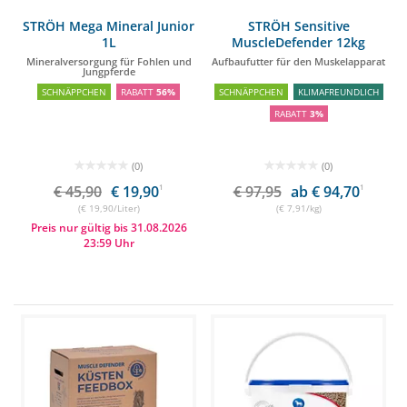
STRÖH Mega Mineral Junior
STRÖH Sensitive
1L
MuscleDefender 12kg
Feedbox
Mineralversorgung für Fohlen und
Aufbaufutter für den Muskelapparat
Jungpferde
SCHNÄPPCHEN
RABATT
56%
SCHNÄPPCHEN
KLIMAFREUNDLICH
RABATT
3%
(0)
(0)
€ 45,90
€ 19,90
1
€ 97,95
ab € 94,70
1
(€ 19,90/Liter)
(€ 7,91/kg)
Preis nur gültig bis 31.08.2026
23:59 Uhr