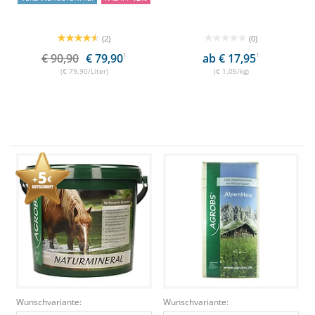
(2)
(0)
€ 90,90
€ 79,90
1
ab € 17,95
1
(€ 79,90/Liter)
(€ 1,05/kg)
Wunschvariante:
Wunschvariante: