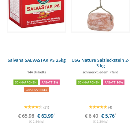
Salvana SALVASTAR PS 25kg
USG Nature Salzleckstein 2-
3 kg
144 Briketts
schmeckt jedem Pferd
SCHNÄPPCHEN
RABATT
3%
SCHNÄPPCHEN
RABATT
10%
GRATISARTIKEL
(31)
(4)
€ 65,98
€ 63,99
1
€ 6,40
€ 5,76
1
(€ 2,56/kg)
(€ 2,30/kg)