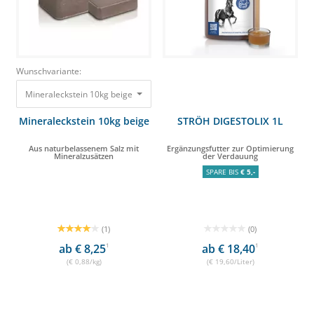
Wunschvariante:
Mineraleckstein 10kg beige Aus naturbelassenem Salz mit Mineralzusätze
Mineraleckstein 10kg beige
STRÖH DIGESTOLIX 1L
Aus naturbelassenem Salz mit
Ergänzungsfutter zur Optimierung
Mineralzusätzen
der Verdauung
SPARE BIS
€ 5,-
(1)
(0)
ab € 8,25
1
ab € 18,40
1
(€ 0,88/kg)
(€ 19,60/Liter)