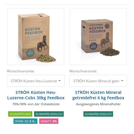
Wunschvariante:
Wunschvariante:
STRÖH Küsten Heu-Luzerne-Cobs 30kg Feedbox 70%/30% von der Ostsee
STRÖH Küsten Mineral getreidefrei 
STRÖH Küsten Heu-
STRÖH Küsten Mineral
Luzerne-Cobs 30kg Feedbox
getreidefrei 6 kg Feedbox
70%/30% von der Ostseeküste
Ausgewogenes Mineralfutter
SCHNÄPPCHEN
KLIMAFREUNDLICH
KLIMAFREUNDLICH
SPARE BIS
€ 5,-
RABATT
3%