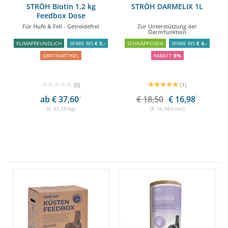
STRÖH Biotin 1,2 kg
STRÖH DARMELIX 1L
Feedbox Dose
Für Hufe & Fell - Getreidefrei
Zur Unterstützung der
Darmfunktion
KLIMAFREUNDLICH
SPARE BIS
€ 5,-
SCHNÄPPCHEN
SPARE BIS
€ 4,-
GRATISARTIKEL
RABATT
8%
(0)
(1)
ab € 37,60
1
€ 18,50
€ 16,98
1
(€ 33,25/kg)
(€ 16,98/Liter)