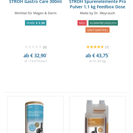
STRÖH Gastro Care 300ml
STRÖH Spurenelemente Pro
Pulver 1,1 kg Feedbox Dose
Wohltat für Magen & Darm
Made by Dr. Weyrauch
SPARE
€ 3,50
NEU
KLIMAFREUNDLICH
GRATISARTIKEL
(0)
(7)
ab € 32,90
1
ab € 43,75
1
(€ 114,67/Liter)
(€ 41,82/kg)