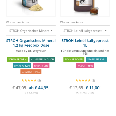
Wunschvariante:
Wunschvariante:
STRÖH Organisches Mineral 1,2 kg Feedbox Dose Made by Dr. Weyrauch
STRÖH Leinöl kaltgepresst 1L Für di
STRÖH Organisches Mineral
STRÖH Leinöl kaltgepresst
1,2 kg Feedbox Dose
1L
Made by Dr. Weyrauch
Für die Verdauung und ein schönes
Fell
SCHNÄPPCHEN
KLIMAFREUNDLICH
SCHNÄPPCHEN
SPARE BIS
€ 4,-
SPARE
€ 5,00
RABATT
2%
RABATT
19%
GRATISARTIKEL
(5)
(5)
€ 47,05
ab € 44,95
1
€ 13,65
€ 11,00
1
(€ 38,33/kg)
(€ 11,00/Liter)