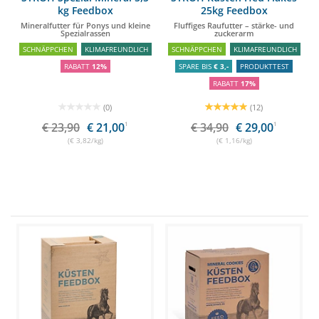
kg Feedbox
25kg Feedbox
Mineralfutter für Ponys und kleine
Fluffiges Raufutter – stärke- und
Spezialrassen
zuckerarm
SCHNÄPPCHEN
KLIMAFREUNDLICH
SCHNÄPPCHEN
KLIMAFREUNDLICH
RABATT
12%
SPARE BIS
€ 3,-
PRODUKTTEST
RABATT
17%
(0)
(12)
€ 23,90
€ 21,00
1
€ 34,90
€ 29,00
1
(€ 3,82/kg)
(€ 1,16/kg)