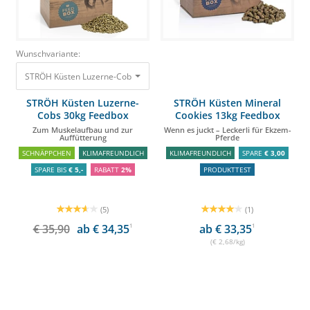
Wunschvariante:
STRÖH Küsten Luzerne-Cobs 30kg Feedbox Zum Muskelaufbau und zur Au
STRÖH Küsten Luzerne-
STRÖH Küsten Mineral
Cobs 30kg Feedbox
Cookies 13kg Feedbox
Zum Muskelaufbau und zur
Wenn es juckt – Leckerli für Ekzem-
Auffütterung
Pferde
SCHNÄPPCHEN
KLIMAFREUNDLICH
KLIMAFREUNDLICH
SPARE
€ 3,00
SPARE BIS
€ 5,-
RABATT
2%
PRODUKTTEST
(5)
(1)
€ 35,90
ab € 34,35
1
ab € 33,35
1
(€ 2,68/kg)