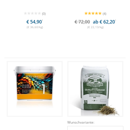
(0)
(4)
€ 54,90
1
€ 72,00
ab € 62,20
1
(€ 36,60/kg)
(€ 22,13/kg)
Wunschvariante: