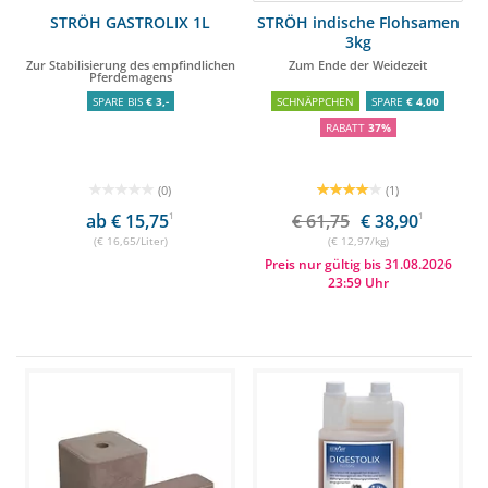
STRÖH GASTROLIX 1L
STRÖH indische Flohsamen
3kg
Zur Stabilisierung des empfindlichen
Zum Ende der Weidezeit
Pferdemagens
SPARE BIS
€ 3,-
SCHNÄPPCHEN
SPARE
€ 4,00
RABATT
37%
(0)
(1)
ab € 15,75
1
€ 61,75
€ 38,90
1
(€ 16,65/Liter)
(€ 12,97/kg)
Preis nur gültig bis 31.08.2026
23:59 Uhr