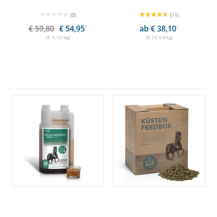
(0)
(11)
€ 59,80
€ 54,95
1
ab € 38,10
1
(€ 9,16/kg)
(€ 28,64/kg)