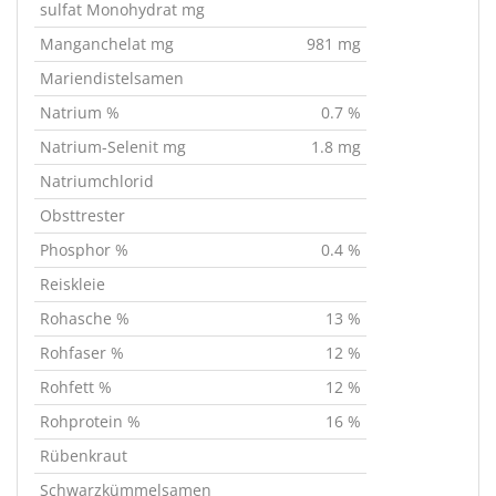
sulfat Monohydrat mg
Manganchelat mg
981 mg
Mariendistelsamen
Natrium %
0.7 %
Natrium-Selenit mg
1.8 mg
Natriumchlorid
Obsttrester
Phosphor %
0.4 %
Reiskleie
Rohasche %
13 %
Rohfaser %
12 %
Rohfett %
12 %
Rohprotein %
16 %
Rübenkraut
Schwarzkümmelsamen