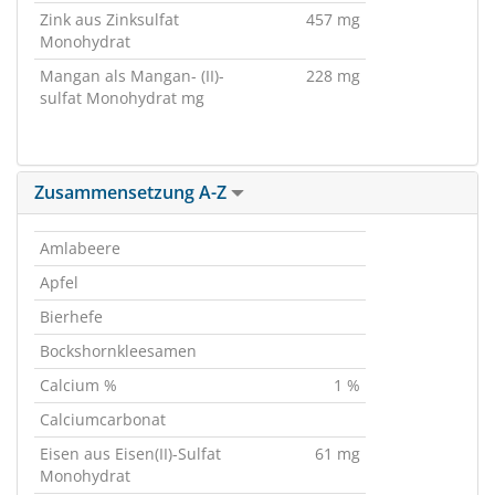
Zink aus Zinksulfat
457 mg
Monohydrat
Mangan als Mangan- (II)-
228 mg
sulfat Monohydrat mg
Zusammensetzung A-Z
Amlabeere
Apfel
Bierhefe
Bockshornkleesamen
Calcium %
1 %
Calciumcarbonat
Eisen aus Eisen(II)-Sulfat
61 mg
Monohydrat