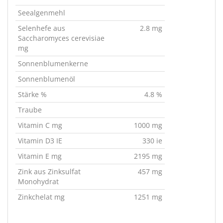
Seealgenmehl
Selenhefe aus
2.8 mg
Saccharomyces cerevisiae
mg
Sonnenblumenkerne
Sonnenblumenöl
Stärke %
4.8 %
Traube
Vitamin C mg
1000 mg
Vitamin D3 IE
330 ie
Vitamin E mg
2195 mg
Zink aus Zinksulfat
457 mg
Monohydrat
Zinkchelat mg
1251 mg