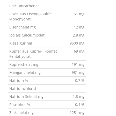
Calciumcarbonat
Eisen aus Eisen(II)-Sulfat
61 mg
Monohydrat
Eisenchelat mg
12 mg
Jod als Calciumjodat
2.8 mg
Kieselgur mg
9500 mg
Kupfer aus Kupfer(II)-Sulfat
69 mg
Pentahydrat
Kupferchelat mg
191 mg
Manganchelat mg
981 mg
Natrium %
0.7 %
Natriumchlorid
Natrium-Selenit mg
1.8 mg
Phosphor %
0.4 %
Zinkchelat mg
1251 mg