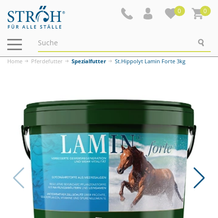
0
0
Navigation
ein-/ausblenden
Home
Pferdefutter
Spezialfutter
St.Hippolyt Lamin Forte 3kg