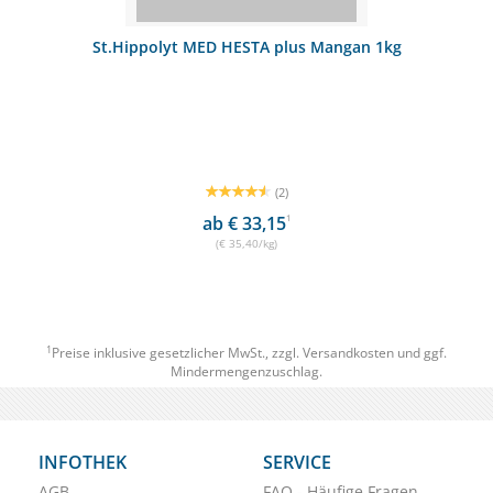
St.Hippolyt MED HESTA plus Mangan 1kg
(2)
ab € 33,15
1
(€ 35,40/kg)
1
Preise inklusive gesetzlicher MwSt., zzgl.
Versandkosten
und ggf.
Mindermengenzuschlag.
INFOTHEK
SERVICE
AGB
FAQ - Häufige Fragen