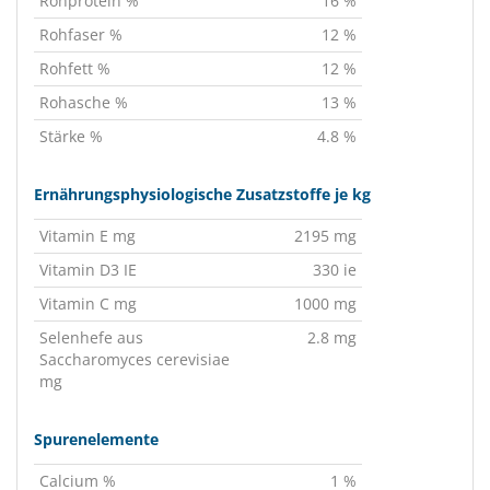
Rohprotein %
16 %
Rohfaser %
12 %
Rohfett %
12 %
Rohasche %
13 %
Stärke %
4.8 %
Ernährungsphysiologische Zusatzstoffe je kg
Vitamin E mg
2195 mg
Vitamin D3 IE
330 ie
Vitamin C mg
1000 mg
Selenhefe aus
2.8 mg
Saccharomyces cerevisiae
mg
Spurenelemente
Calcium %
1 %