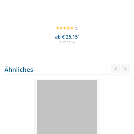
(2)
ab € 26,15
1
(€ 27,55/kg)
Ähnliches