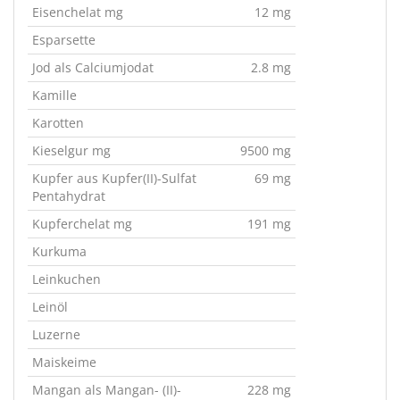
Eisenchelat mg
12 mg
Esparsette
Jod als Calciumjodat
2.8 mg
Kamille
Karotten
Kieselgur mg
9500 mg
Kupfer aus Kupfer(II)-Sulfat
69 mg
Pentahydrat
Kupferchelat mg
191 mg
Kurkuma
Leinkuchen
Leinöl
Luzerne
Maiskeime
Mangan als Mangan- (II)-
228 mg