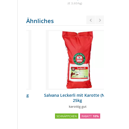
(€ 3,60/kg)
Ähnliches
inge 1kg
Salvana Leckerli mit Karotte (NEU)
Effol Le
25kg
nterwegs
karottig gut
SCHNÄPPCHEN
RABATT
10%