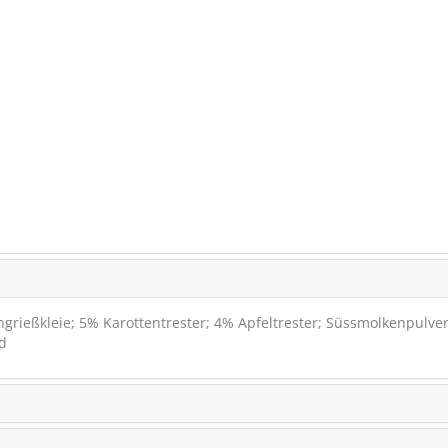
ngrießkleie; 5% Karottentrester; 4% Apfeltrester; Süssmolkenpulve
d