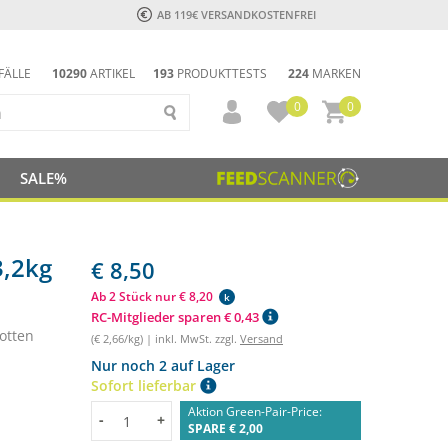
AB 119€ VERSANDKOSTENFREI
FÄLLE
10290
ARTIKEL
193
PRODUKTTESTS
224
MARKEN
0
0
SALE%
3,2kg
€ 8,50
Ab 2 Stück nur € 8,20
k
RC-Mitglieder sparen € 0,43
otten
(€ 2,66/kg) | inkl. MwSt. zzgl.
Versand
Nur noch 2 auf Lager
Sofort lieferbar
Aktion Green-Pair-Price:
Menge
-
+
SPARE € 2,00