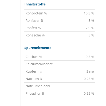
Inhaltsstoffe
Rohprotein %
10.3 %
Rohfaser %
5 %
Rohfett %
2.9 %
Rohasche %
5 %
Spurenelemente
Calcium %
0.5 %
Calciumcarbonat
Kupfer mg
5 mg
Natrium %
0.25 %
Natriumchlorid
Phosphor %
0.35 %