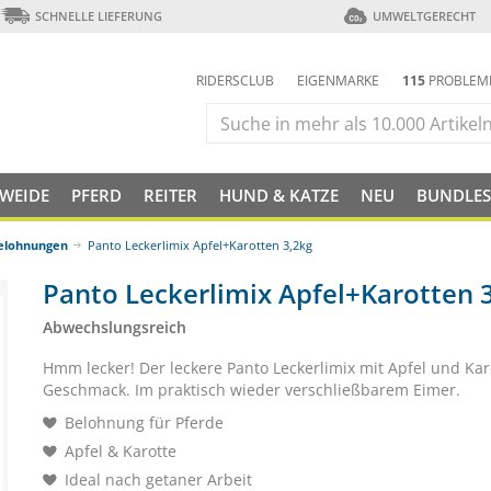
SCHNELLE LIEFERUNG
UMWELTGERECHT
RIDERSCLUB
EIGENMARKE
115
PROBLEM
 WEIDE
PFERD
REITER
HUND & KATZE
NEU
BUNDLES
Belohnungen
Panto Leckerlimix Apfel+Karotten 3,2kg
Panto Leckerlimix Apfel+Karotten 
Abwechslungsreich
Hmm lecker! Der leckere Panto Leckerlimix mit Apfel und Kar
Geschmack. Im praktisch wieder verschließbarem Eimer.
Belohnung für Pferde
Apfel & Karotte
Ideal nach getaner Arbeit