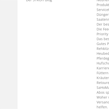
Produkt
Service
Dünger
Saaten
Der bes
Die Fee
Priorit
Das bes
Gutes P
Rehkitz
Heubed
Pferde
Hufsch
Karrier
Füttern
Kräuter
Retour
SaHoMa 
Abos s
Woher 
Versan
helfen.