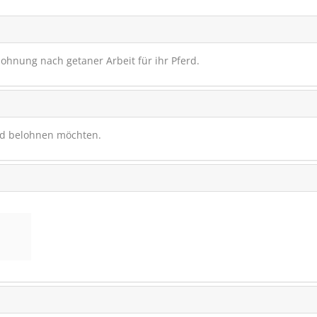
lohnung nach getaner Arbeit für ihr Pferd.
rd belohnen möchten.
St.Hippolyt MOVIC
Dynamik & Bewegungs
SCHNÄPPCHEN
VERSANDK
RABATT
12%
(16)
€ 119,90
€ 104