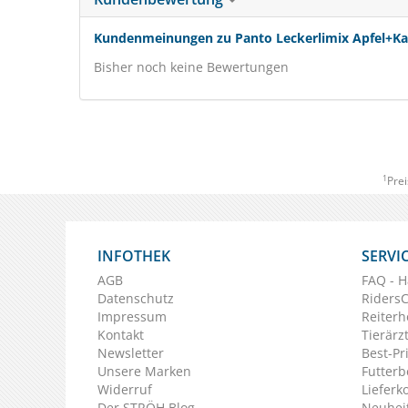
Kundenmeinungen zu Panto Leckerlimix Apfel+Kar
Bisher noch keine Bewertungen
1
Prei
INFOTHEK
SERVI
AGB
FAQ - H
Datenschutz
Riders
Impressum
Reiterh
Kontakt
Tierärz
Newsletter
Best-Pr
Unsere Marken
Futterb
Widerruf
Lieferk
Der STRÖH Blog
Neuheit