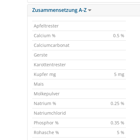
Zusammensetzung A-Z
Apfeltrester
Calcium %
0.5 %
Calciumcarbonat
Gerste
Karottentrester
Kupfer mg
5 mg
Mais
Molkepulver
Natrium %
0.25 %
Natriumchlorid
Phosphor %
0.35 %
Rohasche %
5 %