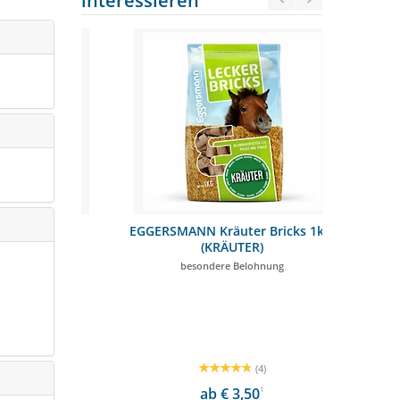
interessieren
UR 10kg
EGGERSMANN Kräuter Bricks 1kg-
St.Hippol
(KRÄUTER)
freude
besondere Belohnung
Ha
OSTENFREI
(4)
,90
1
ab € 3,50
1