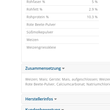
Rohfaser %
5 %
Rohfett %
2.9 %
Rohprotein %
10.3 %
Rote Beete-Pulver
Süßmolkepulver
Weizen
Weizengriesskleie
Zusammensetzung
Weizen; Mais; Gerste; Mais, aufgeschlossen; Weize
Rote Beete-Pulver, Calciumcarbonat; Natriumchlori
Herstellerinfos
Kundenbewertung