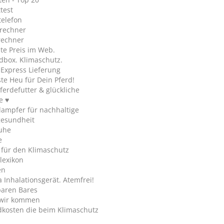
test
telefon
rechner
rechner
te Preis im Web.
dbox. Klimaschutz.
y Express Lieferung
te Heu für Dein Pferd!
ferdefutter & glückliche
e ♥
ampfer für nachhaltige
gesundheit
uhe
e
 für den Klimaschutz
lexikon
en
Inhalationsgerät. Atemfrei!
paren Bares
wir kommen
dkosten die beim Klimaschutz