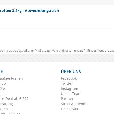
otten 3,2kg - Abwechslungsreich
se inklusive gesetzlicher MwSt., zzgl.
Versandkosten
und ggf. Mindermengenzusc
CE
ÜBER UNS
äufige Fragen
Facebook
Club
Twitter
öfe
Instagram
te
Unser Team
ice-Deal ab € 299
Partner
eratung
Ströh & Friends
osten
Horse Store
en - Top 20