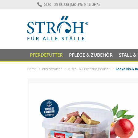
0180 - 23 88 888 (MO-FR: 9-16 UHR)
PFERDEFUTTER
PFLEGE & ZUBEHÖR
STALL &
Home
Pferdefutter
Misch- & Ergänzungsfutter
Leckerlis & 