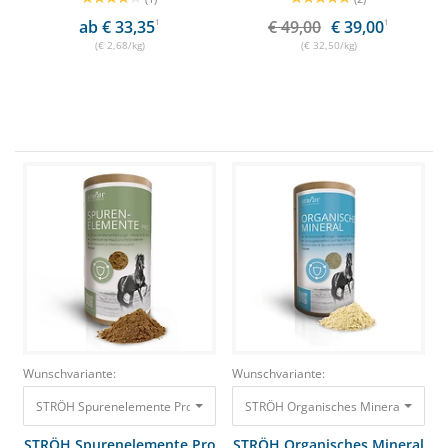
ab € 33,35
1
€ 49,00
€ 39,00
1
(€ 2,68/kg)
(€ 32,50/kg)
Wunschvariante:
Wunschvariante:
STRÖH Spurenelemente Pro Pulver 1,1 kg Feedbox Dose Made by Dr. Wey
STRÖH Organisches Mineral 1,2 kg
STRÖH Spurenelemente Pro
STRÖH Organisches Mineral