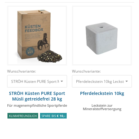
Wunschvariante:
Wunschvariante:
STRÖH Küsten PURE Sport Müsli getreidefrei 28 kg Feedbox Für magenemp
Pferdeleckstein 10kg Leckstein zur 
STRÖH Küsten PURE Sport
Pferdeleckstein 10kg
Müsli getreidefrei 28 kg
Feedbox
Für magenempfindliche Sportpferde
Leckstein zur
Mineralstoffversorgung
KLIMAFREUNDLICH
SPARE BIS
€ 10,-