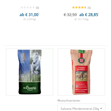
(0)
(5)
ab € 31,00
1
€ 32,50
ab € 28,85
1
(€ 2,09/kg)
(€ 10,17/kg)
Wunschvariante: