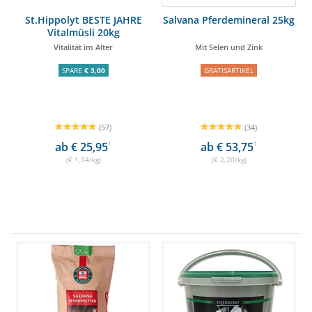
St.Hippolyt BESTE JAHRE
Salvana Pferdemineral 25kg
Vitalmüsli 20kg
Vitalität im Alter
Mit Selen und Zink
SPARE
€ 3,00
GRATISARTIKEL
(57)
(34)
ab € 25,95
1
ab € 53,75
1
(€ 1,34/kg)
(€ 2,20/kg)