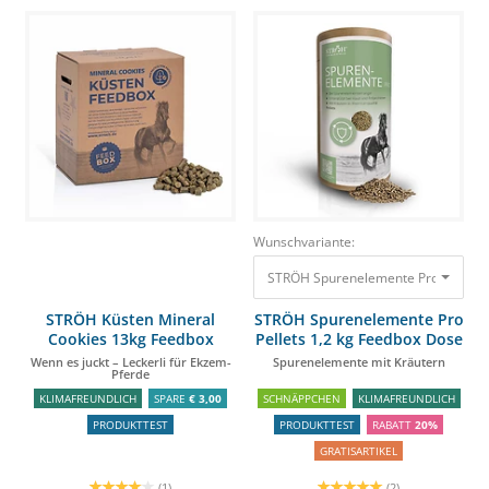
Wunschvariante:
STRÖH Spurenelemente Pro Pellets 
STRÖH Küsten Mineral
STRÖH Spurenelemente Pro
Cookies 13kg Feedbox
Pellets 1,2 kg Feedbox Dose
Wenn es juckt – Leckerli für Ekzem-
Spurenelemente mit Kräutern
Pferde
KLIMAFREUNDLICH
SPARE
€ 3,00
SCHNÄPPCHEN
KLIMAFREUNDLICH
PRODUKTTEST
PRODUKTTEST
RABATT
20%
GRATISARTIKEL
(1)
(2)