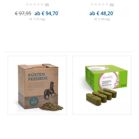
(0)
(0)
€ 97,95
ab € 94,70
1
ab € 48,20
1
(€ 7,91/kg)
(€ 9,98/kg)