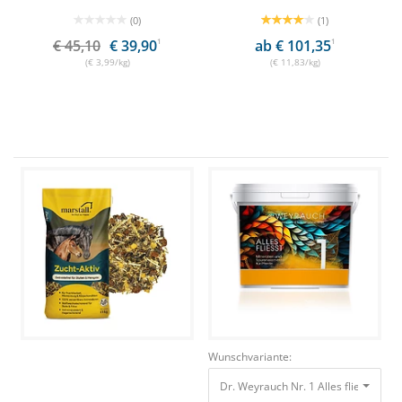
(0)
(1)
€ 45,10
€ 39,90
1
ab € 101,35
1
(€ 3,99/kg)
(€ 11,83/kg)
Wunschvariante:
Dr. Weyrauch Nr. 1 Alles fliesst 2,5