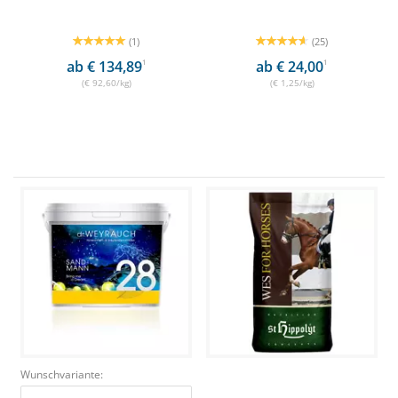
(1)
(25)
ab € 134,89
1
ab € 24,00
1
(€ 92,60/kg)
(€ 1,25/kg)
Wunschvariante: