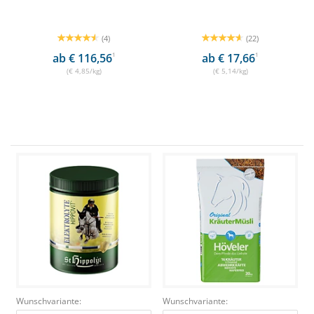
(4)
(22)
ab € 116,56
1
ab € 17,66
1
(€ 4,85/kg)
(€ 5,14/kg)
Wunschvariante:
Wunschvariante: