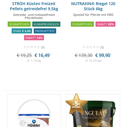
STRÖH Küsten Freizeit
NUTRAXIN® Riegel 120
Pellets getreidefrei 9,5kg
Stück 6kg
Feedbox
Getreide- und melassefreies
Speziell für Pferde mit EMS
Pferdefutter
SCHNÄPPCHEN
KLIMAFREUNDLICH
SCHNÄPPCHEN
RABATT
28%
SPARE
€ 4,00
PRODUKTTEST
RABATT
14%
(0)
(0)
€ 19,25
€ 16,49
1
€ 139,30
€ 99,90
1
(€ 1,74/kg)
(€ 16,65/kg)