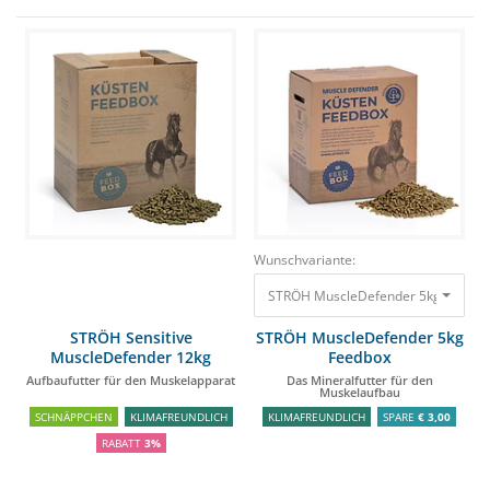
Wunschvariante:
STRÖH MuscleDefender 5kg Feedbox 
STRÖH Sensitive
STRÖH MuscleDefender 5kg
MuscleDefender 12kg
Feedbox
Feedbox
Aufbaufutter für den Muskelapparat
Das Mineralfutter für den
Muskelaufbau
SCHNÄPPCHEN
KLIMAFREUNDLICH
KLIMAFREUNDLICH
SPARE
€ 3,00
RABATT
3%