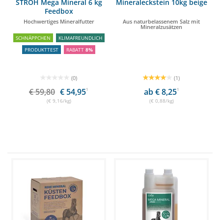
STRÖH Mega Mineral 6 kg
Mineraleckstein 10kg beige
Feedbox
Hochwertiges Mineralfutter
Aus naturbelassenem Salz mit
Mineralzusätzen
SCHNÄPPCHEN
KLIMAFREUNDLICH
PRODUKTTEST
RABATT
8%
(0)
(1)
€ 59,80
€ 54,95
1
ab € 8,25
1
(€ 9,16/kg)
(€ 0,88/kg)