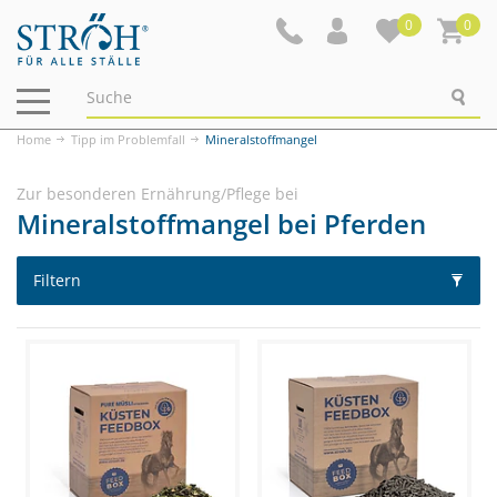
0
0
Navigation
ein-/ausblenden
Home
Tipp im Problemfall
Mineralstoffmangel
Zur besonderen Ernährung/Pflege bei
Mineralstoffmangel bei Pferden
Filtern