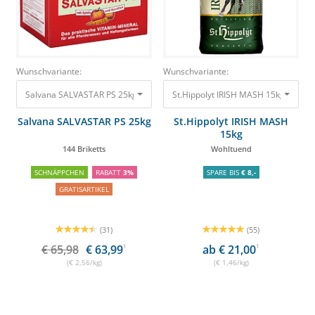
Wunschvariante:
Wunschvariante:
Salvana SALVASTAR PS 25kg 144 Briketts
St.Hippolyt IRISH MASH 15kg Wohltu
65,98 €
63,99 €
Salvana SALVASTAR PS 25kg
St.Hippolyt IRISH MASH
15kg
144 Briketts
Wohltuend
SCHNÄPPCHEN
RABATT
3%
SPARE BIS
€ 8,-
GRATISARTIKEL
(31)
(55)
€ 65,98
€ 63,99
1
ab € 21,00
1
(€ 2,56/kg)
(€ 1,46/kg)