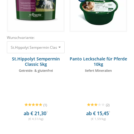
Wunschvariante:
St.Hippolyt Sempermin Classic 5kg Getreide- & glutenfrei 22,54 €
St.Hippolyt Sempermin
Panto Leckschale für Pferde
Classic 5kg
10kg
Getreide- & glutenfrei
liefert Mineralien
(1)
(2)
ab € 21,30
1
ab € 15,45
1
(€ 4,51/kg)
(€ 1,59/kg)