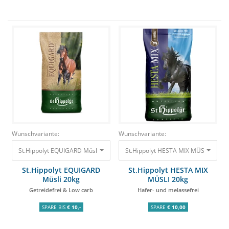
Wunschvariante:
Wunschvariante:
St.Hippolyt EQUIGARD Müsli 20kg Getreidefrei & Low carb 33,80 €
St.Hippolyt EQUIGARD
St.Hippolyt HESTA MIX
Müsli 20kg
MÜSLI 20kg
Getreidefrei & Low carb
Hafer- und melassefrei
SPARE BIS
€ 10,-
SPARE
€ 10,00