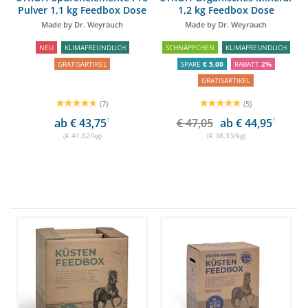
Pulver 1,1 kg Feedbox Dose
1,2 kg Feedbox Dose
Made by Dr. Weyrauch
Made by Dr. Weyrauch
NEU
KLIMAFREUNDLICH
SCHNÄPPCHEN
KLIMAFREUNDLICH
GRATISARTIKEL
SPARE
€ 5,00
RABATT
2%
GRATISARTIKEL
(7)
(5)
ab € 43,75
1
€ 47,05
ab € 44,95
1
(€ 41,82/kg)
(€ 38,33/kg)