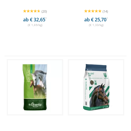
(20)
(14)
ab € 32,65
1
ab € 25,70
1
(€ 1,69/kg)
(€ 1,33/kg)