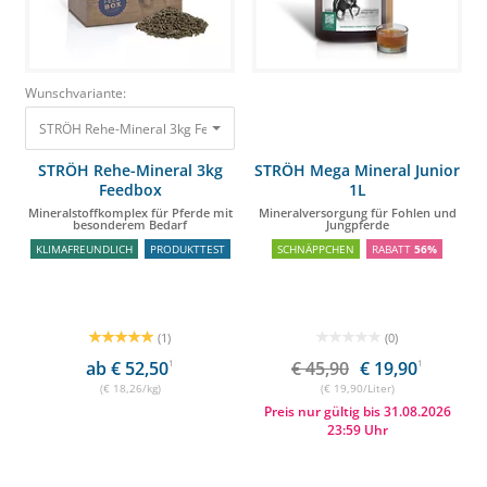
Wunschvariante:
STRÖH Rehe-Mineral 3kg Feedbox Mineralstoffkomplex für Pferde mit be
STRÖH Rehe-Mineral 3kg
STRÖH Mega Mineral Junior
Feedbox
1L
Mineralstoffkomplex für Pferde mit
Mineralversorgung für Fohlen und
besonderem Bedarf
Jungpferde
KLIMAFREUNDLICH
PRODUKTTEST
SCHNÄPPCHEN
RABATT
56%
(1)
(0)
ab € 52,50
1
€ 45,90
€ 19,90
1
(€ 18,26/kg)
(€ 19,90/Liter)
Preis nur gültig bis 31.08.2026
23:59 Uhr