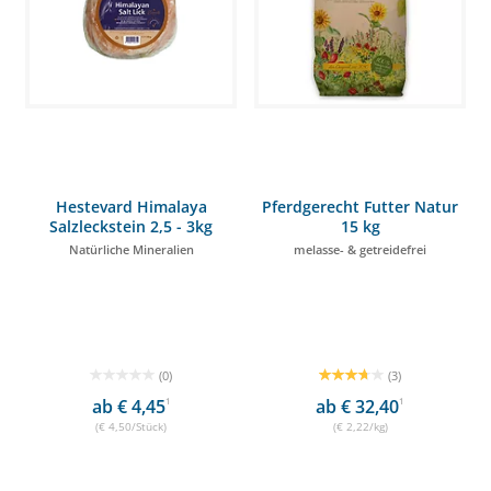
Hestevard Himalaya
Pferdgerecht Futter Natur
Salzleckstein 2,5 - 3kg
15 kg
Natürliche Mineralien
melasse- & getreidefrei
(0)
(3)
ab € 4,45
1
ab € 32,40
1
(€ 4,50/Stück)
(€ 2,22/kg)