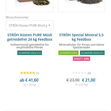
Wunschvariante:
STRÖH Küsten PURE Müsli getreidefrei 24 kg Feedbox Vollwertmüsli getreid
STRÖH Küsten PURE Müsli
STRÖH Spezial Mineral 5,5
getreidefrei 24 kg Feedbox
kg Feedbox
Vollwertmüsli getreidefrei für
Mineralfutter für Ponys und kleine
empfindliche Pferde
Spezialrassen
KLIMAFREUNDLICH
SCHNÄPPCHEN
KLIMAFREUNDLICH
RABATT
12%
(1)
(0)
ab € 41,60
1
€ 23,90
€ 21,00
1
(€ 1,79/kg)
(€ 3,82/kg)