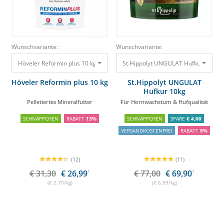
Wunschvariante:
Wunschvariante:
Höveler Reformin plus 10 kg Pelletiertes Mineralfutter
St.Hippolyt UNGULAT Hufkur 10kg F
31,30 €
26,99 €
Höveler Reformin plus 10 kg
St.Hippolyt UNGULAT
Hufkur 10kg
Pelletiertes Mineralfutter
Für Hornwachstum & Hufqualität
SCHNÄPPCHEN
RABATT
13%
SCHNÄPPCHEN
SPARE
€ 4,00
VERSANDKOSTENFREI
RABATT
9%
(12)
(11)
€ 31,30
€ 26,99
1
€ 77,00
€ 69,90
1
(€ 2,70/kg)
(€ 6,99/kg)