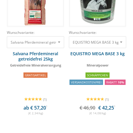
Wunschvariante:
Wunschvariante:
EQUISTRO MEGA BASE 3 kg Minera
Salvana Pferdemineral
EQUISTRO MEGA BASE 3 kg
getreidefrei 25kg
Getreidefreie Mineralversorgung
Mineralpower
GRATISARTIKEL
SCHNÄPPCHEN
VERSANDKOSTENFREI
RABATT
10%
(1)
(1)
ab € 57,20
1
€ 46,90
€ 42,25
1
(€ 2,34/kg)
(€ 14,08/kg)