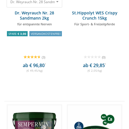
Dr. Weyrauch Nr. 28 Sandmann 2kg für entspannte Nerven 98,90 €
Dr. Weyrauch Nr. 28
St.Hippolyt WES Crispy
Sandmann 2kg
Crunch 15kg
für entspannte Nerven
Für Sport- & Freizeitpferde
SPARE
€ 3,00
VERSANDKOSTENFREI
(3)
(0)
ab € 96,80
1
ab € 29,85
1
(€ 49,45/kg)
(€ 2,05/kg)