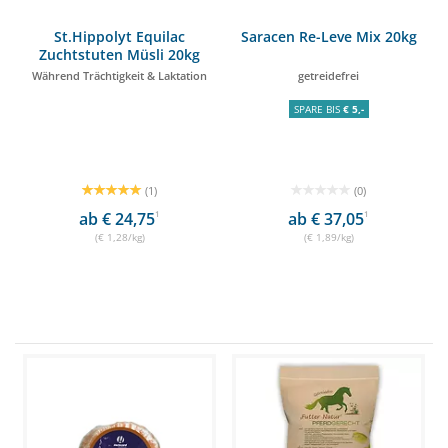
St.Hippolyt Equilac
Saracen Re-Leve Mix 20kg
Zuchtstuten Müsli 20kg
Während Trächtigkeit & Laktation
getreidefrei
SPARE BIS
€ 5,-
(1)
(0)
ab € 24,75
1
ab € 37,05
1
(€ 1,28/kg)
(€ 1,89/kg)