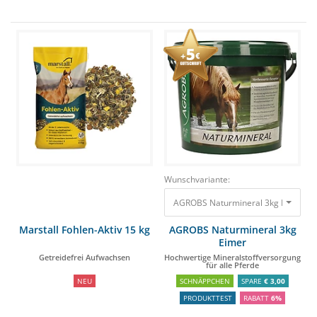
Wunschvariante:
AGROBS Naturmineral 3kg Eimer Hoc
Marstall Fohlen-Aktiv 15 kg
AGROBS Naturmineral 3kg
Eimer
Getreidefrei Aufwachsen
Hochwertige Mineralstoffversorgung
für alle Pferde
NEU
SCHNÄPPCHEN
SPARE
€ 3,00
PRODUKTTEST
RABATT
6%