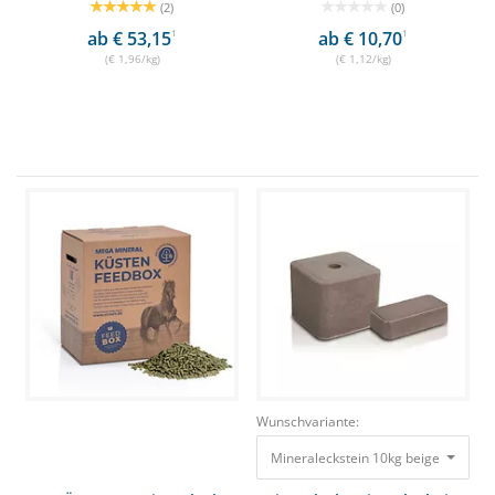
(2)
(0)
ab € 53,15
1
ab € 10,70
1
(€ 1,96/kg)
(€ 1,12/kg)
Wunschvariante:
Mineraleckstein 10kg beige Aus nat