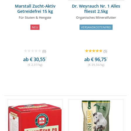
Marstall Zucht-Aktiv
Dr. Weyrauch Nr. 1 Alles
Getreidefrei 15 kg
fliesst 2,5kg
Für Stuten & Hengste
Organisches Mineralfutter
NEU
VERSANDKOSTENFREI
(0)
(5)
ab € 30,55
1
ab € 96,75
1
(€ 2,07/kg)
(€ 39,56/kg)