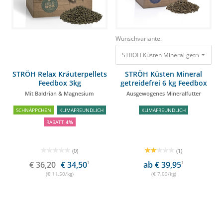
Wunschvariante:
STRÖH Küsten Mineral getreidefrei 
STRÖH Relax Kräuterpellets
STRÖH Küsten Mineral
Feedbox 3kg
getreidefrei 6 kg Feedbox
Mit Baldrian & Magnesium
Ausgewogenes Mineralfutter
SCHNÄPPCHEN
KLIMAFREUNDLICH
KLIMAFREUNDLICH
RABATT
4%
(0)
(1)
€ 36,20
€ 34,50
1
ab € 39,95
1
(€ 11,50/kg)
(€ 7,03/kg)