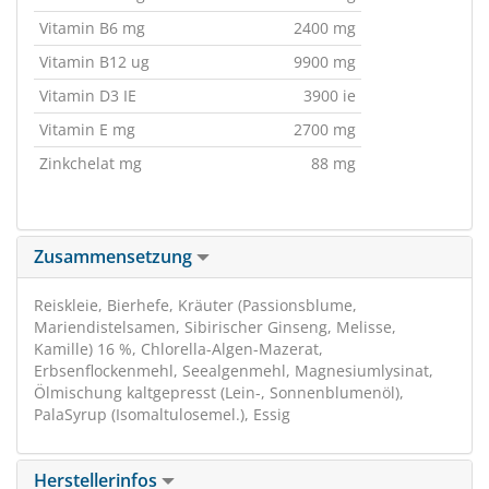
Vitamin B6 mg
2400 mg
Vitamin B12 ug
9900 mg
Vitamin D3 IE
3900 ie
Vitamin E mg
2700 mg
Zinkchelat mg
88 mg
Zusammensetzung
Reiskleie, Bierhefe, Kräuter (Passionsblume,
Mariendistelsamen, Sibirischer Ginseng, Melisse,
Kamille) 16 %, Chlorella-Algen-Mazerat,
Erbsenflockenmehl, Seealgenmehl, Magnesiumlysinat,
Ölmischung kaltgepresst (Lein-, Sonnenblumenöl),
PalaSyrup (Isomaltulosemel.), Essig
Herstellerinfos