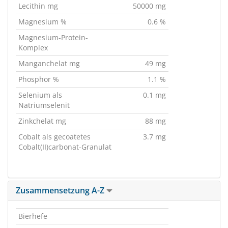
Lecithin mg
50000 mg
Magnesium %
0.6 %
Magnesium-Protein-
Komplex
Manganchelat mg
49 mg
Phosphor %
1.1 %
Selenium als
0.1 mg
Natriumselenit
Zinkchelat mg
88 mg
Cobalt als gecoatetes
3.7 mg
Cobalt(II)carbonat-Granulat
Zusammensetzung A-Z
Bierhefe