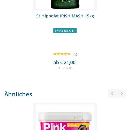
St.Hippolyt IRISH MASH 15kg
SPARE BIS
€ 8,-
(55)
ab € 21,00
1
(€ 1,46/kg)
Ähnliches