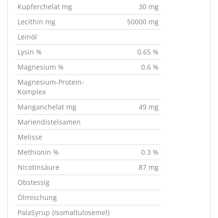
Kupferchelat mg
30 mg
Lecithin mg
50000 mg
Leinöl
Lysin %
0.65 %
Magnesium %
0.6 %
Magnesium-Protein-
Komplex
Manganchelat mg
49 mg
Mariendistelsamen
Melisse
Methionin %
0.3 %
Nicotinsäure
87 mg
Obstessig
Ölmischung
PalaSyrup (Isomaltulosemel)