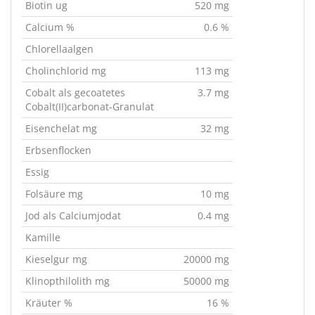
Biotin ug
520 mg
Calcium %
0.6 %
Chlorellaalgen
Cholinchlorid mg
113 mg
Cobalt als gecoatetes
3.7 mg
Cobalt(II)carbonat-Granulat
Eisenchelat mg
32 mg
Erbsenflocken
Essig
Folsäure mg
10 mg
Jod als Calciumjodat
0.4 mg
Kamille
Kieselgur mg
20000 mg
Klinopthilolith mg
50000 mg
Kräuter %
16 %