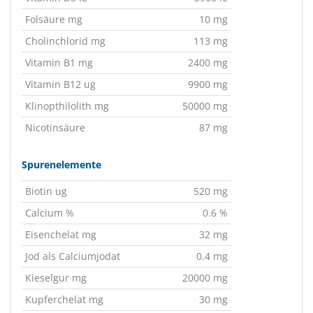
Folsäure mg
10 mg
Cholinchlorid mg
113 mg
Vitamin B1 mg
2400 mg
Vitamin B12 ug
9900 mg
Klinopthilolith mg
50000 mg
Nicotinsäure
87 mg
Spurenelemente
Biotin ug
520 mg
Calcium %
0.6 %
Eisenchelat mg
32 mg
Jod als Calciumjodat
0.4 mg
Kieselgur mg
20000 mg
Kupferchelat mg
30 mg