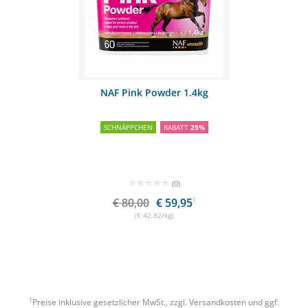
NAF Pink Powder 1.4kg
SCHNÄPPCHEN
RABATT
25%
(0)
€ 80,00
€ 59,95
1
(€ 42,82/kg)
1
Preise inklusive gesetzlicher MwSt., zzgl.
Versandkosten
und ggf.