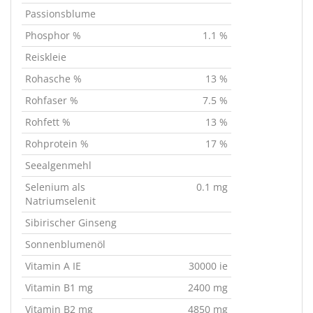
Passionsblume
Phosphor %
1.1 %
Reiskleie
Rohasche %
13 %
Rohfaser %
7.5 %
Rohfett %
13 %
Rohprotein %
17 %
Seealgenmehl
Selenium als
0.1 mg
Natriumselenit
Sibirischer Ginseng
Sonnenblumenöl
Vitamin A IE
30000 ie
Vitamin B1 mg
2400 mg
Vitamin B2 mg
4850 mg