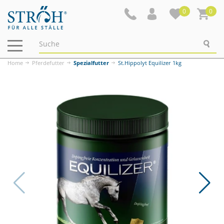
0
0
Navigation
ein-/ausblenden
Home
Pferdefutter
Spezialfutter
St.Hippolyt Equilizer 1kg