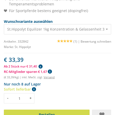
Temperamentsproblemen
Für Sportpferde bestens geeignet (dopingfrei)
Wunschvariante auswählen
St.Hippolyt Equilizer 1kg Konzentration & Gelassenheit 33,39 €
Artikelnr. 332842
(1) |
Bewertung schreiben
Marke:
St. Hippolyt
€ 33,39
Ab 2 Stück nur € 31,40
k
RC-Mitglieder sparen € 1,67
(€ 33,39/kg) | inkl. MwSt. zzgl.
Versand
Nur noch 8 auf Lager
Sofort lieferbar
Menge
-
+
Bestellen