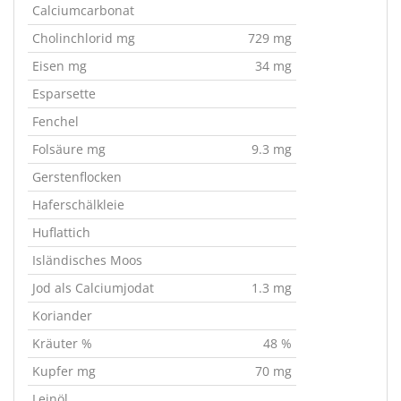
Calciumcarbonat
Cholinchlorid mg
729 mg
Eisen mg
34 mg
Esparsette
Fenchel
Folsäure mg
9.3 mg
Gerstenflocken
Haferschälkleie
Huflattich
Isländisches Moos
Jod als Calciumjodat
1.3 mg
Koriander
Kräuter %
48 %
Kupfer mg
70 mg
Leinöl