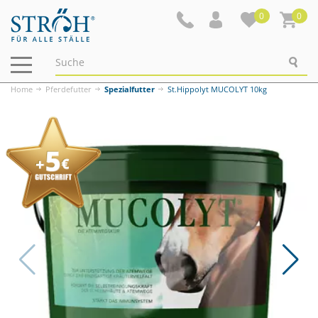
0
0
Navigation
ein-/ausblenden
Home
Pferdefutter
Spezialfutter
St.Hippolyt MUCOLYT 10kg