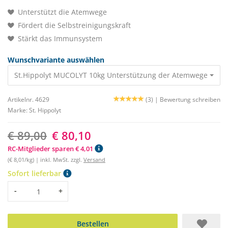
Unterstützt die Atemwege
Fördert die Selbstreinigungskraft
Stärkt das Immunsystem
Wunschvariante auswählen
St.Hippolyt MUCOLYT 10kg Unterstützung der Atemwege
89,00
Artikelnr. 4629
(3) |
Bewertung schreiben
Marke:
St. Hippolyt
€ 89,00
€ 80,10
RC-Mitglieder sparen € 4,01
(€ 8,01/kg) | inkl. MwSt. zzgl.
Versand
Sofort lieferbar
Menge
-
+
Bestellen