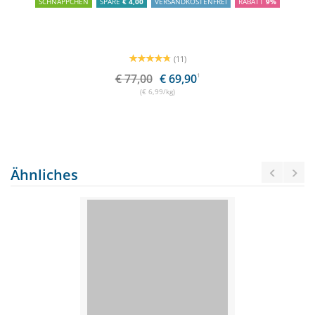
SCHNÄPPCHEN
SPARE
€ 4,00
VERSANDKOSTENFREI
RABATT
9%
(11)
€ 77,00
€ 69,90
1
(€ 6,99/kg)
Ähnliches