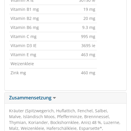
Vitamin A IE
30150 ie
Vitamin B1 mg
19 mg
Vitamin B2 mg
20 mg
Vitamin B6 mg
9.3 mg
Vitamin C mg
995 mg
Vitamin D3 IE
3695 ie
Vitamin E mg
463 mg
Weizenkleie
Zink mg
460 mg
Zusammensetzung
Kräuter (Spitzwegerich, Huflattich, Fenchel, Salbei,
Malve, Isländisch Moos, Pfefferminze, Brennnessel,
Thymian, Koriander, Bockshornklee, Anis) 48 %, Luzerne,
Malz, Weizenkleie, Haferschälkleie, Esparsette*,