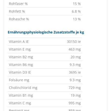
Rohfaser %
15 %
Rohfett %
6.8 %
Rohasche %
13 %
Ernährungsphysiologische Zusatzstoffe je kg
Vitamin A IE
30150 ie
Vitamin E mg
463 mg
Vitamin B2 mg
20 mg
Vitamin B6 mg
9.3 mg
Vitamin D3 IE
3695 ie
Folsäure mg
9.3 mg
Cholinchlorid mg
729 mg
Vitamin B1 mg
19 mg
Vitamin C mg
995 mg
Bentonit mg
859 mg