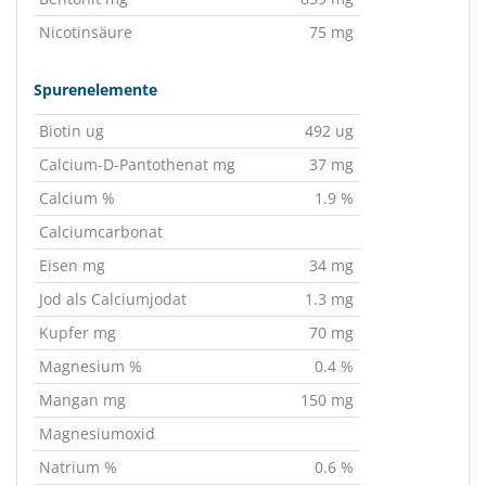
Nicotinsäure
75 mg
Spurenelemente
Biotin ug
492 ug
Calcium-D-Pantothenat mg
37 mg
Calcium %
1.9 %
Calciumcarbonat
Eisen mg
34 mg
Jod als Calciumjodat
1.3 mg
Kupfer mg
70 mg
Magnesium %
0.4 %
Mangan mg
150 mg
Magnesiumoxid
Natrium %
0.6 %