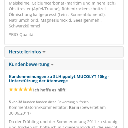
Maiskeime, Calciumcarbonat (maritim und mineralisch),
Obsttrester (Apfel/Traube), Rübentrockenschnitzel,
Ölmischung kaltgepresst (Lein-, Sonnenblumenöl),
Natriumchlorid, Magnesiumoxid, Seealgenmehl,
Schwarzkümmel
*BIO-Qualität
Herstellerinfos
Kundenbewertung
Kundenmeinungen zu St.Hippolyt MUCOLYT 10kg -
Unterstützung der Atemwege
Ich hoffe es hilft!
5
von
38
Kunden fanden diese Bewertung hilfreich.
Kommentatorin/Kommentator:
Karin
(bewertet am
30.06.2011)
Da der Frühling und der Sommeranfang 2011 zu staubig
und trocken ist, hoffe ich mit diesem Produkt, die Feucht-