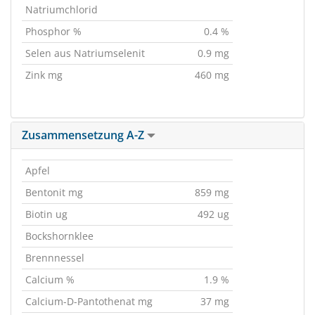
Natriumchlorid
Phosphor %
0.4 %
Selen aus Natriumselenit
0.9 mg
Zink mg
460 mg
Zusammensetzung A-Z
Apfel
Bentonit mg
859 mg
Biotin ug
492 ug
Bockshornklee
Brennnessel
Calcium %
1.9 %
Calcium-D-Pantothenat mg
37 mg