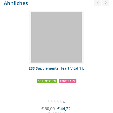
Ähnliches
ESS Supplements Heart Vital 1 L
SCHNÄPPCHEN
RABATT
11%
(0)
€ 50,00
€ 44,22
1