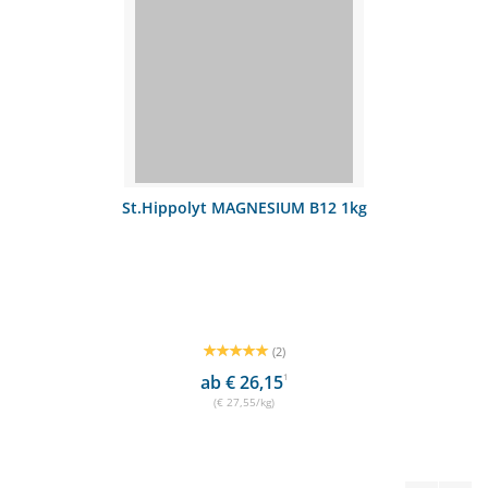
St.Hippolyt MAGNESIUM B12 1kg
(2)
ab € 26,15
1
(€ 27,55/kg)