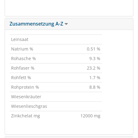
Zusammensetzung A-Z
Leinsaat
Natrium %
0.51 %
Rohasche %
9.3 %
Rohfaser %
23.2 %
Rohfett %
1.7 %
Rohprotein %
8.8 %
Wiesenkräuter
Wiesenlieschgras
Zinkchelat mg
12000 mg