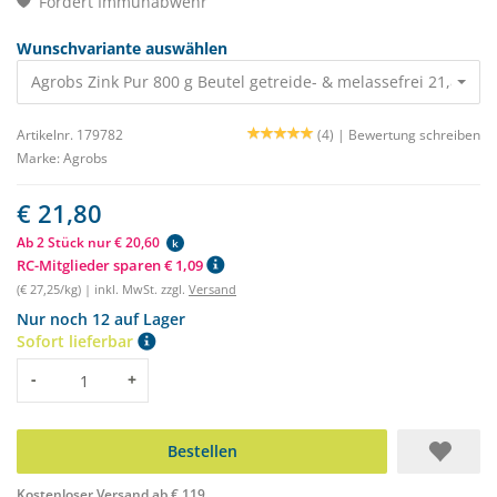
Fördert Immunabwehr
Wunschvariante auswählen
Agrobs Zink Pur 800 g Beutel getreide- & melassefrei 21,80 €
Artikelnr. 179782
(4) |
Bewertung schreiben
Marke:
Agrobs
€ 21,80
Ab 2 Stück nur € 20,60
k
RC-Mitglieder sparen € 1,09
(€ 27,25/kg) | inkl. MwSt. zzgl.
Versand
Nur noch 12 auf Lager
Sofort lieferbar
Menge
-
+
Bestellen
Kostenloser Versand ab € 119