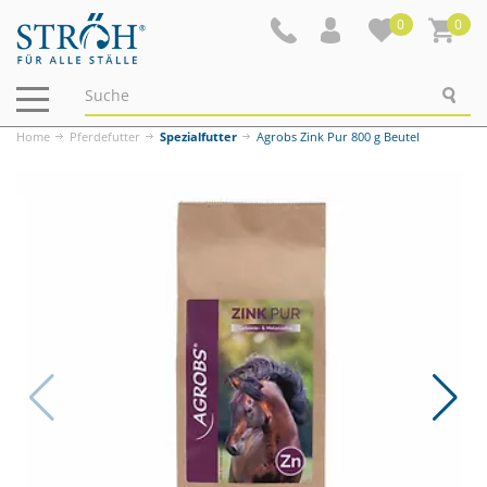
0
0
Navigation
ein-/ausblenden
Home
Pferdefutter
Spezialfutter
Agrobs Zink Pur 800 g Beutel