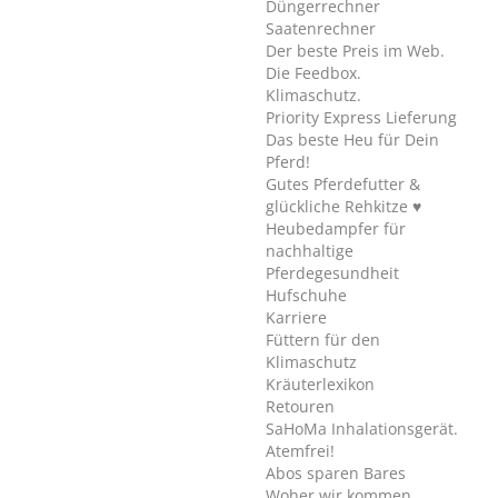
Düngerrechner
Saatenrechner
Der beste Preis im Web.
Die Feedbox.
Klimaschutz.
Priority Express Lieferung
Das beste Heu für Dein
Pferd!
Gutes Pferdefutter &
glückliche Rehkitze ♥
Heubedampfer für
nachhaltige
Pferdegesundheit
Hufschuhe
Karriere
Füttern für den
Klimaschutz
Kräuterlexikon
Retouren
SaHoMa Inhalationsgerät.
Atemfrei!
Abos sparen Bares
Woher wir kommen