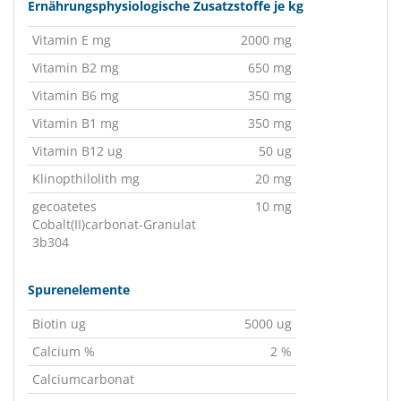
Ernährungsphysiologische Zusatzstoffe je kg
Vitamin E mg
2000 mg
Vitamin B2 mg
650 mg
Vitamin B6 mg
350 mg
Vitamin B1 mg
350 mg
Vitamin B12 ug
50 ug
Klinopthilolith mg
20 mg
gecoatetes
10 mg
Cobalt(II)carbonat-Granulat
3b304
Spurenelemente
Biotin ug
5000 ug
Calcium %
2 %
Calciumcarbonat