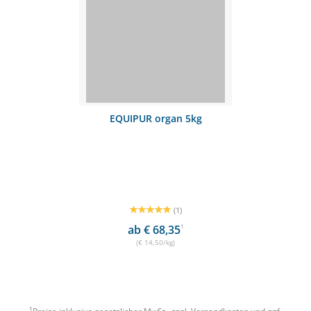
EQUIPUR organ 5kg
(1)
ab € 68,35
1
(€ 14,50/kg)
1