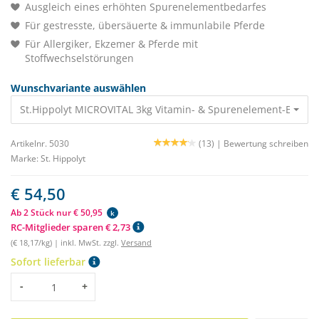
Ausgleich eines erhöhten Spurenelementbedarfes
Für gestresste, übersäuerte & immunlabile Pferde
Für Allergiker, Ekzemer & Pferde mit
Stoffwechselstörungen
Wunschvariante auswählen
St.Hippolyt MICROVITAL 3kg Vitamin- & Spurenelement-Booster
Artikelnr. 5030
(13) |
Bewertung schreiben
Marke:
St. Hippolyt
€ 54,50
Ab 2 Stück nur € 50,95
k
RC-Mitglieder sparen € 2,73
(€ 18,17/kg) | inkl. MwSt. zzgl.
Versand
Sofort lieferbar
Menge
-
+