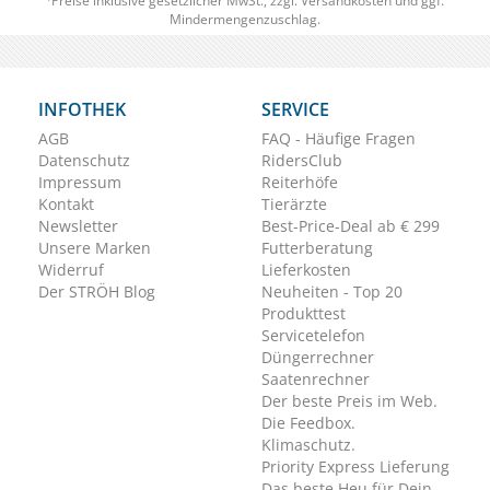
Preise inklusive gesetzlicher MwSt., zzgl.
Versandkosten
und ggf.
Mindermengenzuschlag.
INFOTHEK
SERVICE
AGB
FAQ - Häufige Fragen
Datenschutz
RidersClub
Impressum
Reiterhöfe
Kontakt
Tierärzte
Newsletter
Best-Price-Deal ab € 299
Unsere Marken
Futterberatung
Widerruf
Lieferkosten
Der STRÖH Blog
Neuheiten - Top 20
Produkttest
Servicetelefon
Düngerrechner
Saatenrechner
Der beste Preis im Web.
Die Feedbox.
Klimaschutz.
Priority Express Lieferung
Das beste Heu für Dein