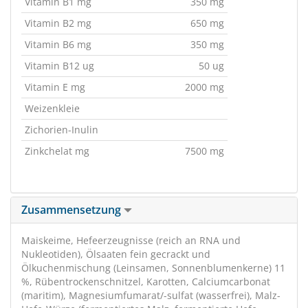
Vitamin B1 mg
350 mg
Vitamin B2 mg
650 mg
Vitamin B6 mg
350 mg
Vitamin B12 ug
50 ug
Vitamin E mg
2000 mg
Weizenkleie
Zichorien-Inulin
Zinkchelat mg
7500 mg
Zusammensetzung
Maiskeime, Hefeerzeugnisse (reich an RNA und
Nukleotiden), Ölsaaten fein gecrackt und
Ölkuchenmischung (Leinsamen, Sonnenblumenkerne) 11
%, Rübentrockenschnitzel, Karotten, Calciumcarbonat
(maritim), Magnesiumfumarat/-sulfat (wasserfrei), Malz-