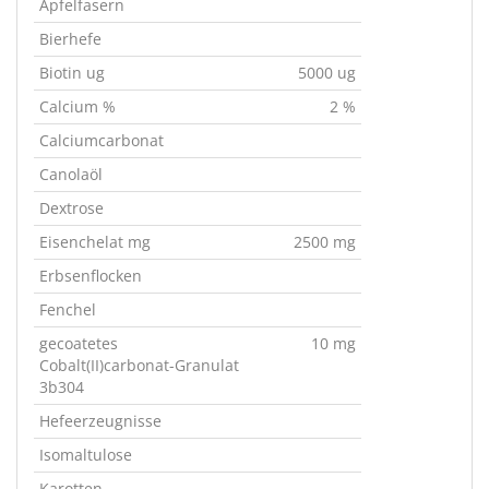
Apfelfasern
Bierhefe
Biotin ug
5000 ug
Calcium %
2 %
Calciumcarbonat
Canolaöl
Dextrose
Eisenchelat mg
2500 mg
Erbsenflocken
Fenchel
gecoatetes
10 mg
Cobalt(II)carbonat-Granulat
3b304
Hefeerzeugnisse
Isomaltulose
Karotten