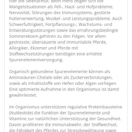
hier die Selenarmut. Beim Pferd zeigen sich die
Mangelsituationen als Fell-, Haut- und Hufprobleme,
Nervosität, Störungen des Immunsystems, gestörte
Futterverwertung, Muskel- und Leistungsprobleme. Auch
Schwerfuttrigkeit, Fortpflanzungs-, Wachstums- und
Entwicklungsstörungen sowie das ernährungsbedingte
Sommerekzem gehören zu den Folgen. Vor allem
gestresste, übersäuerte und immunlabile Pferde,
Allergiker, Ekzemer und Pferde mit
Stoffwechselstörungen benötigen eine erhöhte
Spurenelementversorgung.
Organisch gebundene Spurenelemente können als
Aminosäuren-Chelate oder als Zuckerverbindungen,
sowie als Inhaltsstoffe von Hefen oder Algen vorliegen.
Eine optimierte Aufnahme in den Organismus ist damit
gewährleistet.
Im Organismus unterstützen regulative Proteinbausteine
(Nukleotide) die Funktion der Spurenelemente und
Vitamine zur natürlichen Unterstützung der Gesundheit.
Davon profitieren die Immunabwehr, der Stoffwechsel,
die Fähigkeit des Pferdes zur Stressbewältigung sowie