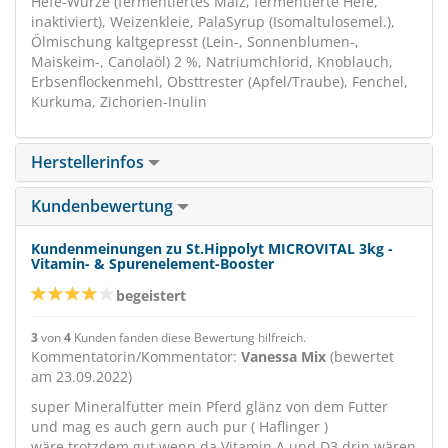
Hefe-Würze (fermentiertes Malz, fermentierte Hefe,
inaktiviert), Weizenkleie, PalaSyrup (Isomaltulosemel.),
Ölmischung kaltgepresst (Lein-, Sonnenblumen-,
Maiskeim-, Canolaöl) 2 %, Natriumchlorid, Knoblauch,
Erbsenflockenmehl, Obsttrester (Apfel/Traube), Fenchel,
Kurkuma, Zichorien-Inulin
Herstellerinfos
Kundenbewertung
Kundenmeinungen zu St.Hippolyt MICROVITAL 3kg -
Vitamin- & Spurenelement-Booster
begeistert
3
von
4
Kunden fanden diese Bewertung hilfreich.
Kommentatorin/Kommentator:
Vanessa Mix
(bewertet
am 23.09.2022)
super Mineralfutter mein Pferd glänz von dem Futter
und mag es auch gern auch pur ( Haflinger )
wäre trotzdem gut wenn da Vitamin A und D3 drin wären