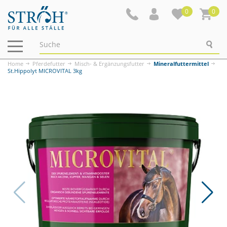
0
0
Navigation
ein-/ausblenden
Home
Pferdefutter
Misch- & Ergänzungsfutter
Mineralfuttermittel
St.Hippolyt MICROVITAL 3kg