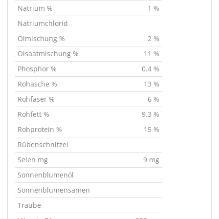
Natrium %
1 %
Natriumchlorid
Ölmischung %
2 %
Ölsaatmischung %
11 %
Phosphor %
0.4 %
Rohasche %
13 %
Rohfaser %
6 %
Rohfett %
9.3 %
Rohprotein %
15 %
Rübenschnitzel
Selen mg
9 mg
Sonnenblumenöl
Sonnenblumensamen
Traube