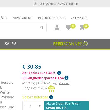
AB 119€ VERSANDKOSTENFREI
FÄLLE
10286
ARTIKEL
193
PRODUKTTESTS
223
MARKEN
0
0
SALE%
€ 30,85
Ab 11 Stück nur € 30,25
k
RC-Mitglieder sparen € 1,54
 besser,
(€ 1,23/kg) | inkl. MwSt. zzgl.
Versand
Ob
+ € 2,69 XXL Charge
 Winter
 Lavisano
Sofort lieferbar
zu
Aktion Green-Pair-Price:
Menge
-
+
lasse und
SPARE BIS € 7,-