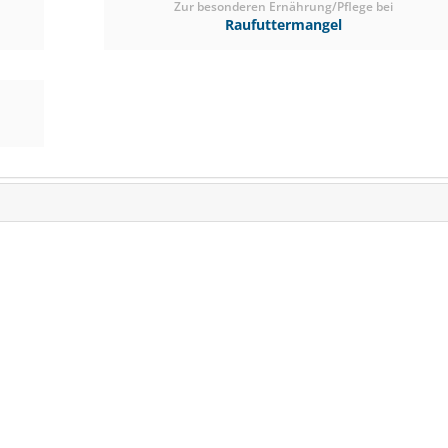
Zur besonderen Ernährung/Pflege bei
Raufuttermangel
(0)
ab € 24,00
1
(€ 0,97/kg)