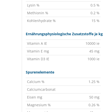
Lysin %
0.5 %
Methionin %
0.2 %
Kohlenhydrate %
15 %
Ernährungsphysiologische Zusatzstoffe je kg
Vitamin A IE
10000 ie
Vitamin E mg
45 mg
Vitamin D3 IE
1000 ie
Spurenelemente
Calcium %
1.25 %
Calciumcarbonat
Eisen mg
50 mg
Magnesium %
0.26 %