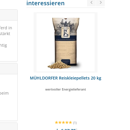
interessieren
ferd in
stärkt
s
htig
 20kg
MÜHLDORFER Reiskleiepellets 20 kg
AGROBS N
wertvoller Energielieferant
Hochwertige 
 beim
SCHNÄPPCHE
(1)
1