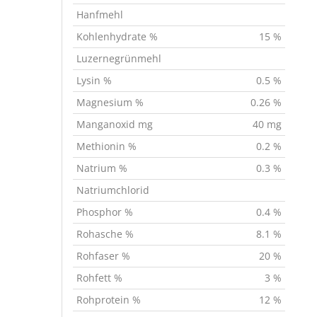
Hanfmehl
Kohlenhydrate %
15 %
Luzernegrünmehl
Lysin %
0.5 %
Magnesium %
0.26 %
Manganoxid mg
40 mg
Methionin %
0.2 %
Natrium %
0.3 %
Natriumchlorid
Phosphor %
0.4 %
Rohasche %
8.1 %
Rohfaser %
20 %
Rohfett %
3 %
Rohprotein %
12 %