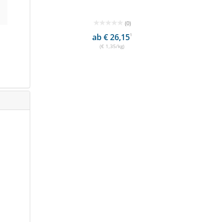
(0)
ab € 26,15
1
(€ 1,35/kg)