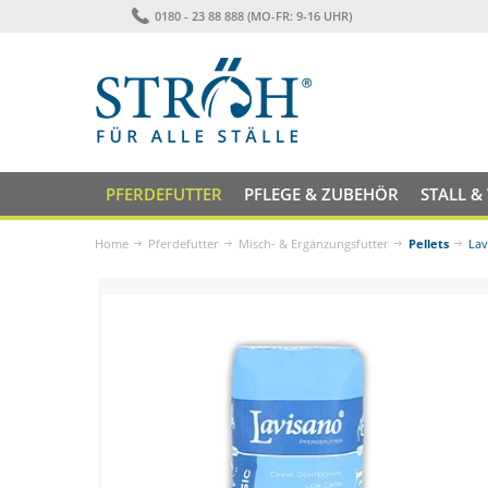
0180 - 23 88 888 (MO-FR: 9-16 UHR)
PFERDEFUTTER
PFLEGE & ZUBEHÖR
STALL &
Home
Pferdefutter
Misch- & Ergänzungsfutter
Pellets
Lav