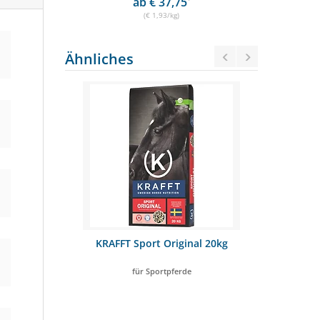
ab € 37,75
€ 3
(€ 1,93/kg)
Ähnliches
s 25kg
KRAFFT Sport Original 20kg
Dr. Wey
futtrige Pferde
für Sportpferde
na