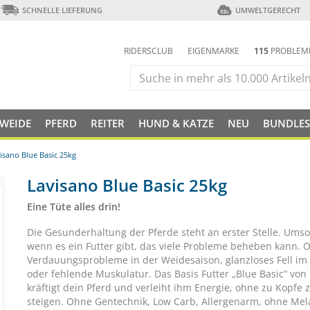
SCHNELLE LIEFERUNG
UMWELTGERECHT
RIDERSCLUB
EIGENMARKE
115
PROBLEM
 WEIDE
PFERD
REITER
HUND & KATZE
NEU
BUNDLES
isano Blue Basic 25kg
Lavisano Blue Basic 25kg
Eine Tüte alles drin!
Die Gesunderhaltung der Pferde steht an erster Stelle. Umso
wenn es ein Futter gibt, das viele Probleme beheben kann. 
Verdauungsprobleme in der Weidesaison, glanzloses Fell im
oder fehlende Muskulatur. Das Basis Futter „Blue Basic“ von
kräftigt dein Pferd und verleiht ihm Energie, ohne zu Kopfe 
steigen. Ohne Gentechnik, Low Carb, Allergenarm, ohne Me