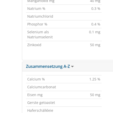
Manganoxid mg
40 mg
Natrium %
0.3 %
Natriumchlorid
Phosphor %
0.4 %
Selenium als
0.1 mg
Natriumselenit
Zinkoxid
50 mg
Zusammensetzung A-Z
Calcium %
1.25 %
Calciumcarbonat
Eisen mg
50 mg
Gerste getoastet
Haferschälkleie