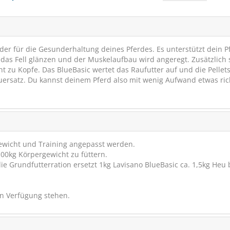
nder für die Gesunderhaltung deines Pferdes. Es unterstützt dein P
das Fell glänzen und der Muskelaufbau wird angeregt. Zusätzlich 
ht zu Kopfe. Das BlueBasic wertet das Raufutter auf und die Pellet
euersatz. Du kannst deinem Pferd also mit wenig Aufwand etwas ric
AGROBS Maiscobs
Gewicht und Training angepasst werden.
100kg Körpergewicht zu füttern.
Pure Energie
e Grundfutterration ersetzt 1kg Lavisano BlueBasic ca. 1,5kg Heu
en Verfügung stehen.
(29)
1