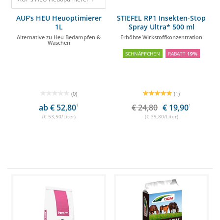
AUF's HEU Heuoptimierer
STIEFEL RP1 Insekten-Stop
1L
Spray Ultra* 500 ml
Alternative zu Heu Bedampfen &
Erhöhte Wirkstoffkonzentration
Waschen
SCHNÄPPCHEN
RABATT
19%
(0)
(1)
ab € 52,80
1
€ 24,80
€ 19,90
1
(€ 53,50/Liter)
(€ 39,80/Liter)