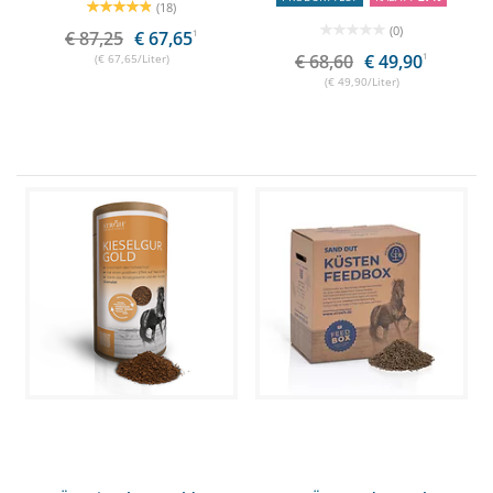
(18)
(0)
€ 87,25
€ 67,65
1
€ 68,60
€ 49,90
1
(€ 67,65/Liter)
(€ 49,90/Liter)