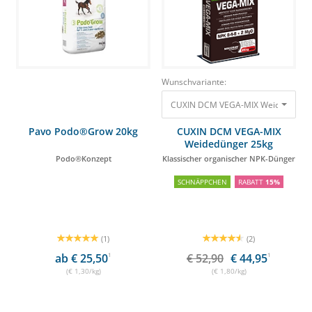
Wunschvariante:
CUXIN DCM VEGA-MIX Weidedünger 
Pavo Podo®Grow 20kg
CUXIN DCM VEGA-MIX
Weidedünger 25kg
Podo®Konzept
Klassischer organischer NPK-Dünger
SCHNÄPPCHEN
RABATT
15%
(1)
(2)
ab € 25,50
1
€ 52,90
€ 44,95
1
(€ 1,30/kg)
(€ 1,80/kg)