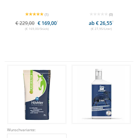
(1)
(0)
€ 229,00
€ 169,00
1
ab € 26,55
1
(€ 169,00/Stück)
(€ 27,95/Liter)
Wunschvariante: