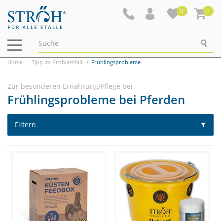
0
0
Navigation
ein-/ausblenden
Home
Tipp im Problemfall
Frühlingsprobleme
Zur besonderen Ernährung/Pflege bei
Frühlingsprobleme bei Pferden
Filtern