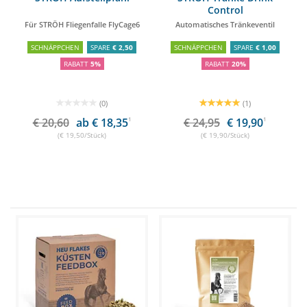
Control
Für STRÖH Fliegenfalle FlyCage6
Automatisches Tränkeventil
SCHNÄPPCHEN
SPARE
€ 2,50
SCHNÄPPCHEN
SPARE
€ 1,00
RABATT
5%
RABATT
20%
(0)
(1)
€ 20,60
ab € 18,35
1
€ 24,95
€ 19,90
1
(€ 19,50/Stück)
(€ 19,90/Stück)