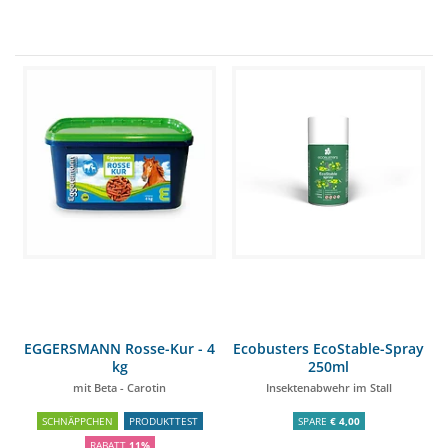
EGGERSMANN Rosse-Kur - 4
Ecobusters EcoStable-Spray
kg
250ml
mit Beta - Carotin
Insektenabwehr im Stall
SCHNÄPPCHEN
PRODUKTTEST
SPARE
€ 4,00
RABATT
11%