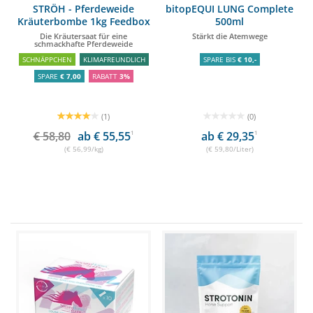
STRÖH - Pferdeweide
bitopEQUI LUNG Complete
Kräuterbombe 1kg Feedbox
500ml
Dose
Die Kräutersaat für eine
Stärkt die Atemwege
schmackhafte Pferdeweide
SCHNÄPPCHEN
KLIMAFREUNDLICH
SPARE BIS
€ 10,-
SPARE
€ 7,00
RABATT
3%
(1)
(0)
€ 58,80
ab € 55,55
1
ab € 29,35
1
(€ 56,99/kg)
(€ 59,80/Liter)