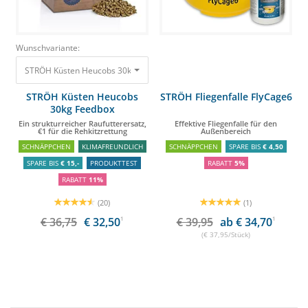
Wunschvariante:
STRÖH Küsten Heucobs 30kg Feedbox Ein strukturreicher Raufutterersatz, 
STRÖH Küsten Heucobs
STRÖH Fliegenfalle FlyCage6
30kg Feedbox
Ein strukturreicher Raufutterersatz,
Effektive Fliegenfalle für den
€1 für die Rehkitzrettung
Außenbereich
SCHNÄPPCHEN
KLIMAFREUNDLICH
SCHNÄPPCHEN
SPARE BIS
€ 4,50
SPARE BIS
€ 15,-
PRODUKTTEST
RABATT
5%
RABATT
11%
(20)
(1)
€ 36,75
€ 32,50
1
€ 39,95
ab € 34,70
1
(€ 37,95/Stück)