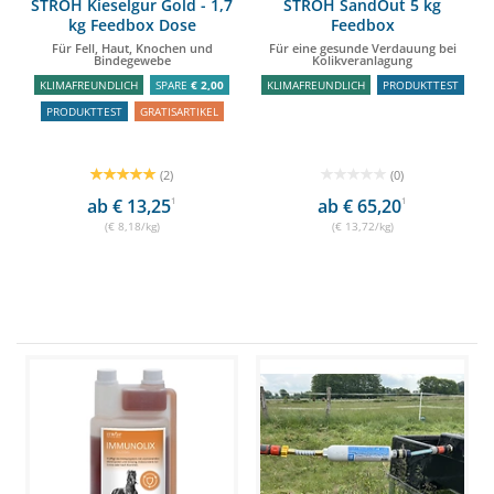
STRÖH Kieselgur Gold - 1,7
STRÖH SandOut 5 kg
kg Feedbox Dose
Feedbox
Für Fell, Haut, Knochen und
Für eine gesunde Verdauung bei
Bindegewebe
Kolikveranlagung
KLIMAFREUNDLICH
SPARE
€ 2,00
KLIMAFREUNDLICH
PRODUKTTEST
PRODUKTTEST
GRATISARTIKEL
(2)
(0)
ab € 13,25
1
ab € 65,20
1
(€ 8,18/kg)
(€ 13,72/kg)