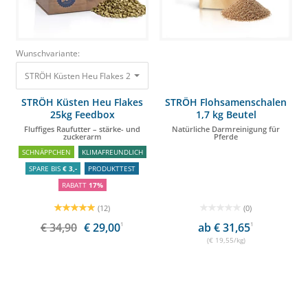
Wunschvariante:
STRÖH Küsten Heu Flakes 25kg Feedbox Fluffiges Raufutter – stärke- und
STRÖH Küsten Heu Flakes
STRÖH Flohsamenschalen
25kg Feedbox
1,7 kg Beutel
Fluffiges Raufutter – stärke- und
Natürliche Darmreinigung für
zuckerarm
Pferde
SCHNÄPPCHEN
KLIMAFREUNDLICH
SPARE BIS
€ 3,-
PRODUKTTEST
RABATT
17%
(12)
(0)
€ 34,90
€ 29,00
1
ab € 31,65
1
(€ 19,55/kg)