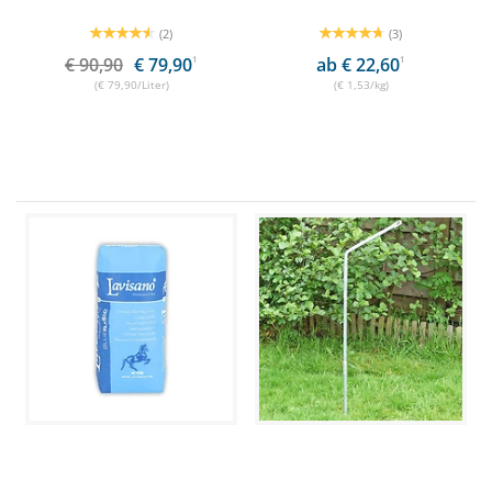
(2)
(3)
€ 90,90
€ 79,90
1
ab € 22,60
1
(€ 79,90/Liter)
(€ 1,53/kg)