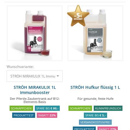
Wunschvariante:
STRÖH MIRAKULIX 1L Immunbooster Der Pferde-Zaubertrank auf B12-Ele
STRÖH MIRAKULIX 1L
STRÖH Hufkur flüssig 1 L
Immunbooster
Der Pferde-Zaubertrank auf B12-
Für gesunde, feste Hufe
Elements Basis
SCHNÄPPCHEN
SPARE BIS
€ 80,-
SCHNÄPPCHEN
KLIMAFREUNDLICH
PRODUKTTEST
RABATT
22%
SPARE BIS
€ 5,-
VERSANDKOSTENFREI
PRODUKTTEST
RABATT
27%