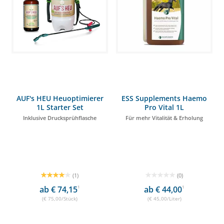
AUF's HEU Heuoptimierer
ESS Supplements Haemo
1L Starter Set
Pro Vital 1L
Inklusive Drucksprühflasche
Für mehr Vitalität & Erholung
(1)
(0)
ab € 74,15
1
ab € 44,00
1
(€ 75,00/Stück)
(€ 45,00/Liter)