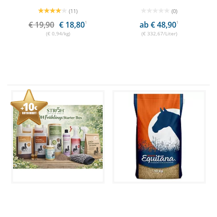
(11)
(0)
€ 19,90
€ 18,80
1
ab € 48,90
1
(€ 0,94/kg)
(€ 332,67/Liter)