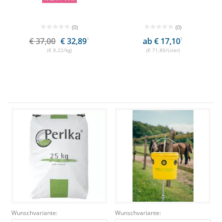
(0)
(0)
€ 37,00
€ 32,89
1
ab € 17,10
1
(€ 8,22/kg)
(€ 71,80/Liter)
Wunschvariante:
Wunschvariante: