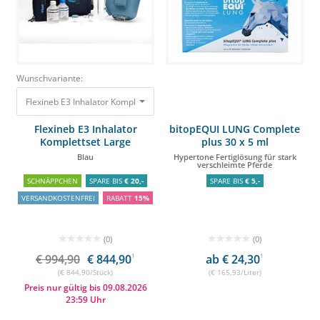
Wunschvariante:
Flexineb E3 Inhalator Komplettset Large Blau
994,90 €
844,90 €
Flexineb E3 Inhalator
bitopEQUI LUNG Complete
Komplettset Large
plus 30 x 5 ml
Blau
Hypertone Fertiglösung für stark
verschleimte Pferde
SCHNÄPPCHEN
SPARE BIS
€ 20,-
SPARE BIS
€ 5,-
VERSANDKOSTENFREI
RABATT
15%
(0)
(0)
€ 994,90
€ 844,90
1
ab € 24,30
1
(€ 844,90/Stück)
(€ 165,93/Liter)
Preis nur gültig bis 09.08.2026
23:59 Uhr