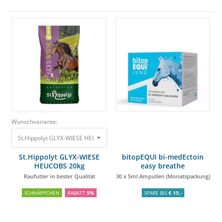
Wunschvariante:
St.Hippolyt GLYX-WIESE HEUCOBS 20kg Raufutter in bester Qualität
19,90
St.Hippolyt GLYX-WIESE
bitopEQUI bi-medEctoin
HEUCOBS 20kg
easy breathe
Raufutter in bester Qualität
30 x 5ml Ampullen (Monatspackung)
SCHNÄPPCHEN
RABATT
5%
SPARE BIS
€ 15,-