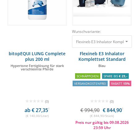
Wunschvariante:
Flexineb E3 Inhalator Komplettset S
bitopEQUI LUNG Complete
Flexineb E3 Inhalator
plus 200 ml
Komplettset Standard
Hypertone Fertiglösung für stark
Blau
verschleimte Pferde
SCHNÄPPCHEN
SPARE BIS
€ 25,-
VERSANDKOSTENFREI
RABATT
15%
(0)
(0)
ab € 27,35
1
€ 994,90
€ 844,90
1
(€ 140,00/Liter)
(€ 844,90/Stück)
Preis nur gültig bis 09.08.2026
23:59 Uhr