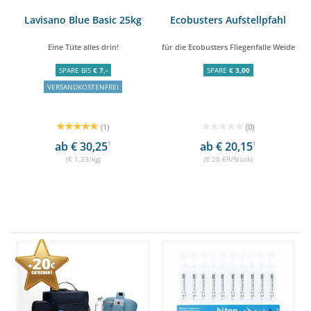
Lavisano Blue Basic 25kg
Ecobusters Aufstellpfahl
Eine Tüte alles drin!
für die Ecobusters Fliegenfalle Weide
SPARE BIS
€ 7,-
SPARE
€ 3,00
VERSANDKOSTENFREI
(1)
(0)
ab € 30,25
1
ab € 20,15
1
(€ 1,23/kg)
(€ 20,69/Stück)