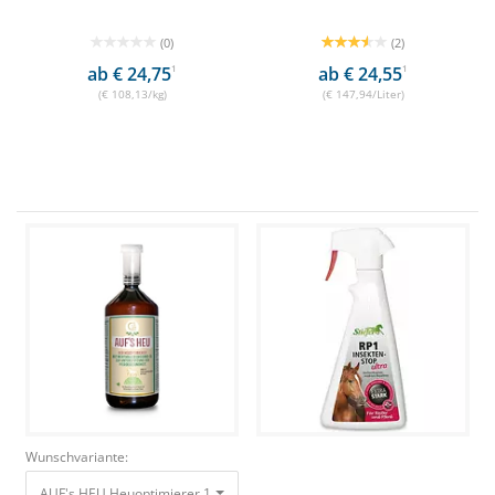
(0)
(2)
ab € 24,75
1
ab € 24,55
1
(€ 108,13/kg)
(€ 147,94/Liter)
Wunschvariante:
AUF's HEU Heuoptimierer 1L Alternative zu Heu Bedampfen & Waschen 5