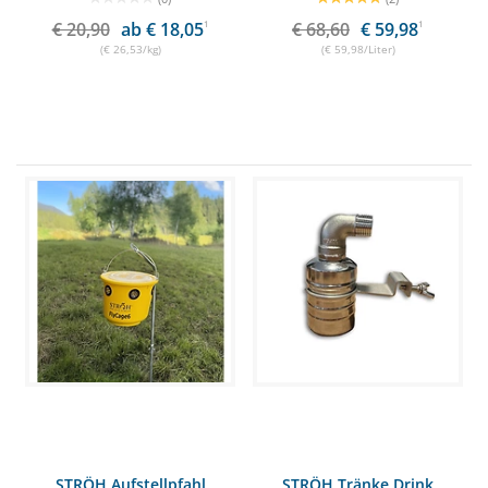
€ 20,90
ab € 18,05
1
€ 68,60
€ 59,98
1
(€ 26,53/kg)
(€ 59,98/Liter)
STRÖH Aufstellpfahl
STRÖH Tränke Drink