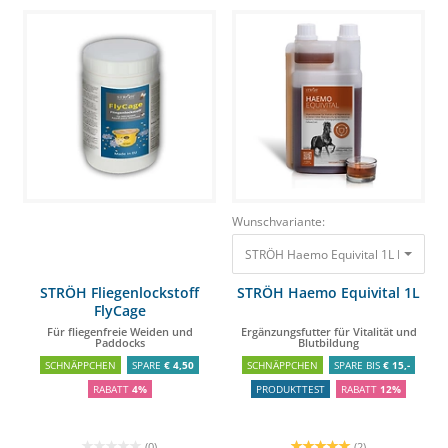
Wunschvariante:
STRÖH Haemo Equivital 1L Ergänzungs
STRÖH Fliegenlockstoff
STRÖH Haemo Equivital 1L
FlyCage
Für fliegenfreie Weiden und
Ergänzungsfutter für Vitalität und
Paddocks
Blutbildung
SCHNÄPPCHEN
SPARE
€ 4,50
SCHNÄPPCHEN
SPARE BIS
€ 15,-
RABATT
4%
PRODUKTTEST
RABATT
12%
(0)
(2)