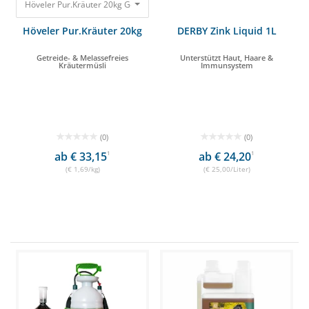
Höveler Pur.Kräuter 20kg Getreide- & Melassefreies Kräutermüsli 33,80 €
Höveler Pur.Kräuter 20kg
DERBY Zink Liquid 1L
Getreide- & Melassefreies
Unterstützt Haut, Haare &
Kräutermüsli
Immunsystem
(0)
(0)
ab € 33,15
1
ab € 24,20
1
(€ 1,69/kg)
(€ 25,00/Liter)