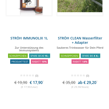
STRÖH IMMUNOLIX 1L
STRÖH CLEAN Wasserfilter
+ Adapter
Zur Unterstützung des
Sauberes Trinkwasser für Dein Pferd
Immunsystems
SCHNÄPPCHEN
SPARE BIS
€ 10,-
SCHNÄPPCHEN
SPARE BIS
€ 8,-
PRODUKTTEST
RABATT
10%
RABATT
14%
(0)
(0)
€ 19,90
€ 17,90
1
€ 35,00
ab € 29,20
1
(€ 17,90/Liter)
(€ 29,98/Stück)