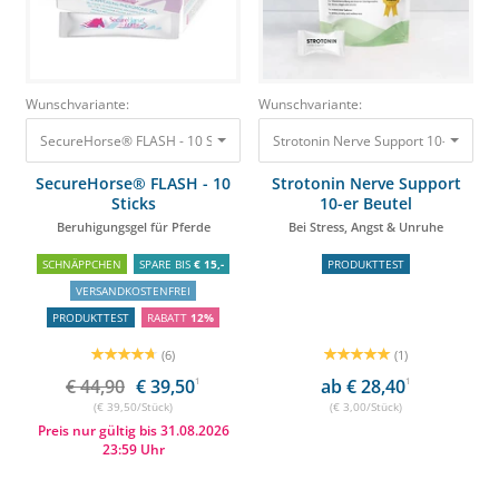
Wunschvariante:
Wunschvariante:
SecureHorse® FLASH - 10 Sticks Beruhigungsgel für Pferde
Strotonin Nerve Support 10-er Beute
44,90 €
39,50
SecureHorse® FLASH - 10
Strotonin Nerve Support
Sticks
10-er Beutel
Beruhigungsgel für Pferde
Bei Stress, Angst & Unruhe
SCHNÄPPCHEN
SPARE BIS
€ 15,-
PRODUKTTEST
VERSANDKOSTENFREI
PRODUKTTEST
RABATT
12%
(6)
(1)
€ 44,90
€ 39,50
1
ab € 28,40
1
(€ 39,50/Stück)
(€ 3,00/Stück)
Preis nur gültig bis 31.08.2026
23:59 Uhr