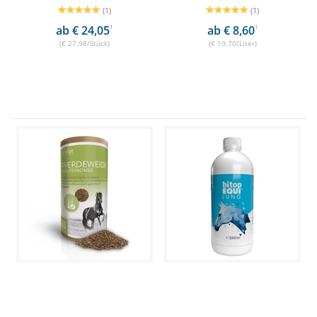
(1)
(1)
ab € 24,05
1
ab € 8,60
1
(€ 27,98/Stück)
(€ 19,70/Liter)