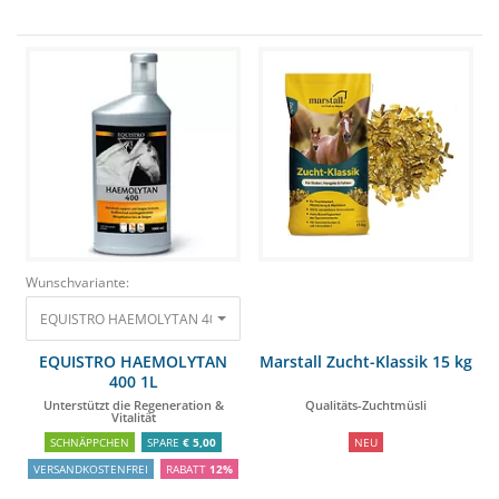
Wunschvariante:
EQUISTRO HAEMOLYTAN 400 1L Unterstützt die Regeneration & Vitalität
9
EQUISTRO HAEMOLYTAN
Marstall Zucht-Klassik 15 kg
400 1L
Unterstützt die Regeneration &
Qualitäts-Zuchtmüsli
Vitalität
SCHNÄPPCHEN
SPARE
€ 5,00
NEU
VERSANDKOSTENFREI
RABATT
12%