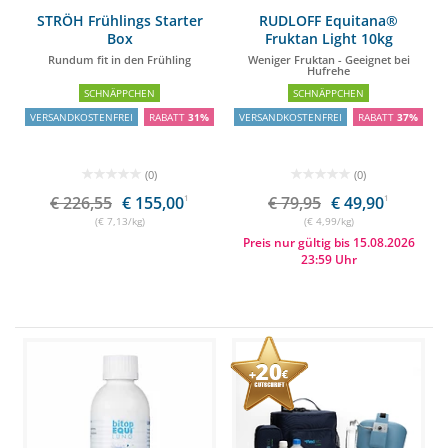
STRÖH Frühlings Starter
RUDLOFF Equitana®
Box
Fruktan Light 10kg
Rundum fit in den Frühling
Weniger Fruktan - Geeignet bei
Hufrehe
SCHNÄPPCHEN
SCHNÄPPCHEN
VERSANDKOSTENFREI
RABATT
31%
VERSANDKOSTENFREI
RABATT
37%
(0)
(0)
€ 226,55
€ 155,00
1
€ 79,95
€ 49,90
1
(€ 7,13/kg)
(€ 4,99/kg)
Preis nur gültig bis 15.08.2026
23:59 Uhr