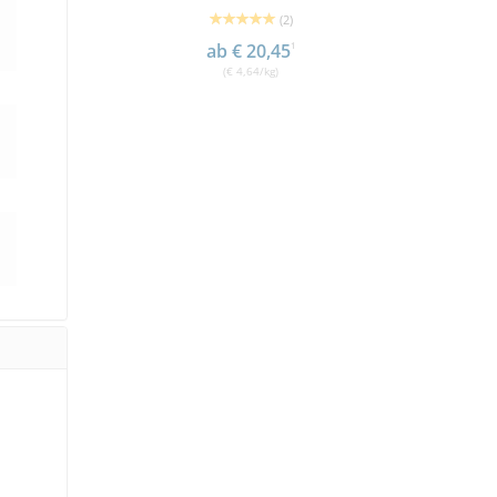
(2)
ab € 20,45
1
(€ 4,64/kg)