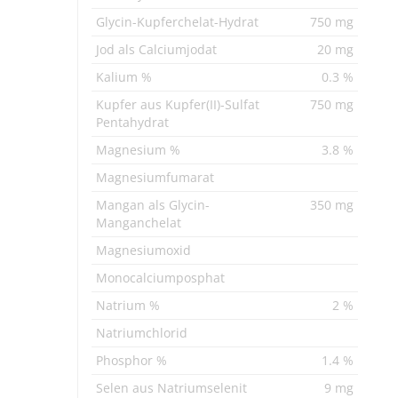
Glycin-Kupferchelat-Hydrat
750 mg
Jod als Calciumjodat
20 mg
Kalium %
0.3 %
Kupfer aus Kupfer(II)-Sulfat
750 mg
Pentahydrat
Magnesium %
3.8 %
Magnesiumfumarat
Mangan als Glycin-
350 mg
Manganchelat
Magnesiumoxid
Monocalciumposphat
Natrium %
2 %
Natriumchlorid
Phosphor %
1.4 %
Selen aus Natriumselenit
9 mg