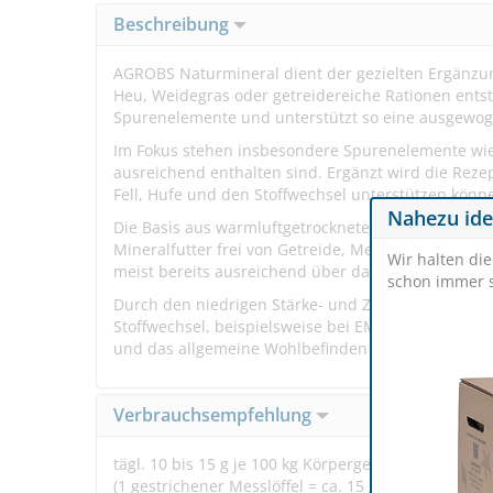
Beschreibung
AGROBS Naturmineral dient der gezielten Ergänzung
Heu, Weidegras oder getreidereiche Rationen entste
Spurenelemente und unterstützt so eine ausgewog
Im Fokus stehen insbesondere Spurenelemente wie Z
ausreichend enthalten sind. Ergänzt wird die Rezep
Fell, Hufe und den Stoffwechsel unterstützen könn
Nahezu ide
Die Basis aus warmluftgetrockneten Wiesengräsern u
Mineralfutter frei von Getreide, Melasse und Luzer
Wir halten di
meist bereits ausreichend über das Grundfutter 
schon immer s
Durch den niedrigen Stärke- und Zuckergehalt eig
Stoffwechsel, beispielsweise bei EMS, Cushing ode
und das allgemeine Wohlbefinden unterstützen.
Verbrauchsempfehlung
tägl. 10 bis 15 g je 100 kg Körpergewicht (600 kg Pfe
(1 gestrichener Messlöffel = ca. 15 g)