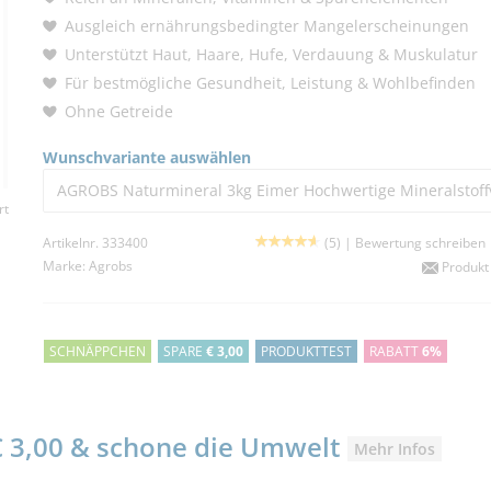
Ausgleich ernährungsbedingter Mangelerscheinungen
Unterstützt Haut, Haare, Hufe, Verdauung & Muskulatur
Für bestmögliche Gesundheit, Leistung & Wohlbefinden
Ohne Getreide
Wunschvariante auswählen
AGROBS Naturmineral 3kg Eimer Hochwertige Mineralstoffv
rt
Artikelnr. 333400
(5) |
Bewertung schreiben
Marke:
Agrobs
Produkt
SCHNÄPPCHEN
SPARE
€ 3,00
PRODUKTTEST
RABATT
6%
 € 3,00 & schone die Umwelt
Mehr Infos