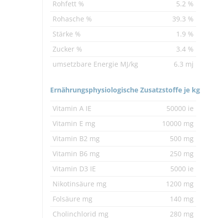
Rohfett %
5.2 %
Rohasche %
39.3 %
Stärke %
1.9 %
Zucker %
3.4 %
umsetzbare Energie MJ/kg
6.3 mj
Ernährungsphysiologische Zusatzstoffe je kg
Vitamin A IE
50000 ie
Vitamin E mg
10000 mg
Vitamin B2 mg
500 mg
Vitamin B6 mg
250 mg
Vitamin D3 IE
5000 ie
Nikotinsäure mg
1200 mg
Folsäure mg
140 mg
Cholinchlorid mg
280 mg