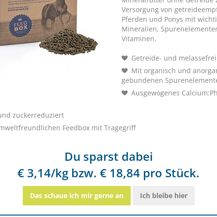
Versorgung von getreideempf
enüber Alleinfuttermitteln höheren Gehalte an Vitaminen und
Pferden und Ponys mit wicht
esration (inkl. Heu) verfüttert werden.
Mineralien, Spurenelemente
Vitaminen.
Getreide- und melassefrei
Mit organisch und anorga
gebundenen Spurenelement
Zur besonderen Ernährung/Pflege bei
Ausgewogenes Calcium:P
Cushing Syndrom ECS
und zuckerreduziert
mweltfreundlichen Feedbox mit Tragegriff
Zur besonderen Ernährung/Pflege bei
EMS-Metabolisches Syndrom
St.Hippolyt GEMÜSE-
Du sparst dabei
MINERALIEN 1
€ 3,14/kg bzw. € 18,84 pro Stück.
Getreidefreies Mineral
Zur besonderen Ernährung/Pflege bei
Hautprobleme
Das schaue ich mir gerne an
Ich bleibe hier