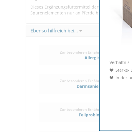
Dieses Ergänzungsfuttermittel darf wegen der geg
Spurenelementen nur an Pferde bis zu 1,7 % der Tag
Ebenso hilfreich bei...
Zur besonderen Ernährung/Pflege bei
Allergie
Verhältnis
Stärke- 
In der u
Zur besonderen Ernährung/Pflege bei
Darmsanierung
Zur besonderen Ernährung/Pflege bei
Fellprobleme