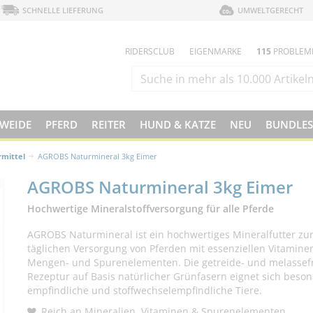
SCHNELLE LIEFERUNG
UMWELTGERECHT
RIDERSCLUB
EIGENMARKE
115
PROBLEM
 WEIDE
PFERD
REITER
HUND & KATZE
NEU
BUNDLES
rmittel
AGROBS Naturmineral 3kg Eimer
AGROBS Naturmineral 3kg Eimer
Hochwertige Mineralstoffversorgung für alle Pferde
AGROBS Naturmineral ist ein hochwertiges Mineralfutter zu
täglichen Versorgung von Pferden mit essenziellen Vitamine
Mengen- und Spurenelementen. Die getreide- und melassef
Rezeptur auf Basis natürlicher Grünfasern eignet sich beson
empfindliche und stoffwechselempfindliche Tiere.
Reich an Mineralien, Vitaminen & Spurenelementen