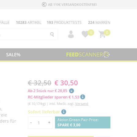
AB 119€ VERSANDKOSTENFREI
FÄLLE
10283
ARTIKEL
193
PRODUKTTESTS
224
MARKEN
0
0
SALE%
€ 32,50
€ 30,50
Ab 2 Stück nur € 28,85
k
RC-Mitglieder sparen € 1,53
r
(€ 10,17/kg) | inkl. MwSt. zzgl.
Versand
n,
Sofort lieferbar
reie
Aktion Green-Pair-Price:
ders für
Menge
-
+
SPARE € 3,00