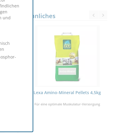
indlichen
igen
Ähnliches
n und
nisch
en
hosphor-
KRÄUTER-
Lexa Amino-Mineral Pellets 4,5kg
Lexa 
0kg
futter
Für eine optimale Muskulatur-Versorgung
Getr