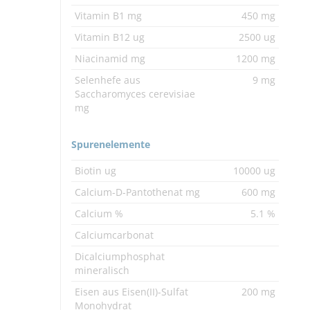
Vitamin B1 mg
450 mg
Vitamin B12 ug
2500 ug
Niacinamid mg
1200 mg
Selenhefe aus
9 mg
Saccharomyces cerevisiae
mg
Spurenelemente
Biotin ug
10000 ug
Calcium-D-Pantothenat mg
600 mg
Calcium %
5.1 %
Calciumcarbonat
Dicalciumphosphat
mineralisch
Eisen aus Eisen(II)-Sulfat
200 mg
Monohydrat