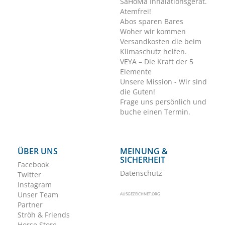
SaHoMa Inhalationsgerät.
Atemfrei!
Abos sparen Bares
Woher wir kommen
Versandkosten die beim
Klimaschutz helfen.
VEYA – Die Kraft der 5
Elemente
Unsere Mission - Wir sind
die Guten!
Frage uns persönlich und
buche einen Termin.
ÜBER UNS
MEINUNG &
SICHERHEIT
Facebook
Datenschutz
Twitter
Instagram
Unser Team
AUSGEZEICHNET.ORG
Partner
Ströh & Friends
Horse Store