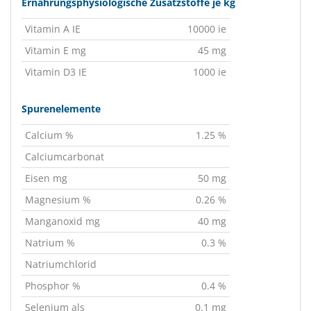
Ernährungsphysiologische Zusatzstoffe je kg
Vitamin A IE
10000 ie
Vitamin E mg
45 mg
Vitamin D3 IE
1000 ie
Spurenelemente
Calcium %
1.25 %
Calciumcarbonat
Eisen mg
50 mg
Magnesium %
0.26 %
Manganoxid mg
40 mg
Natrium %
0.3 %
Natriumchlorid
Phosphor %
0.4 %
Selenium als
0.1 mg