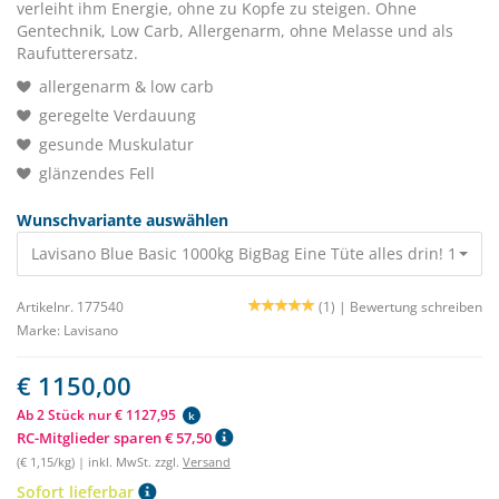
verleiht ihm Energie, ohne zu Kopfe zu steigen. Ohne
Gentechnik, Low Carb, Allergenarm, ohne Melasse und als
Raufutterersatz.
allergenarm & low carb
geregelte Verdauung
gesunde Muskulatur
glänzendes Fell
Wunschvariante auswählen
Lavisano Blue Basic 1000kg BigBag Eine Tüte alles drin! 1150,0
Artikelnr. 177540
(1) |
Bewertung schreiben
Marke:
Lavisano
€ 1150,00
Ab 2 Stück nur € 1127,95
k
RC-Mitglieder sparen € 57,50
(€ 1,15/kg) | inkl. MwSt. zzgl.
Versand
Sofort lieferbar