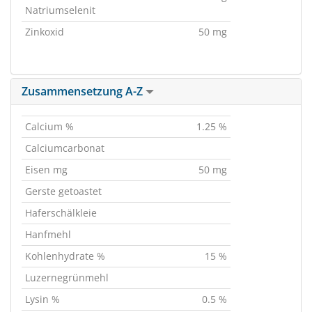
Natriumselenit
Zinkoxid
50 mg
Zusammensetzung A-Z
Calcium %
1.25 %
Calciumcarbonat
Eisen mg
50 mg
Gerste getoastet
Haferschälkleie
Hanfmehl
Kohlenhydrate %
15 %
Luzernegrünmehl
Lysin %
0.5 %