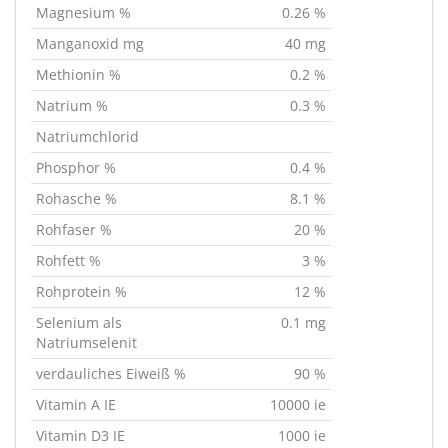
Magnesium %
0.26 %
Manganoxid mg
40 mg
Methionin %
0.2 %
Natrium %
0.3 %
Natriumchlorid
Phosphor %
0.4 %
Rohasche %
8.1 %
Rohfaser %
20 %
Rohfett %
3 %
Rohprotein %
12 %
Selenium als
0.1 mg
Natriumselenit
verdauliches Eiweiß %
90 %
Vitamin A IE
10000 ie
Vitamin D3 IE
1000 ie