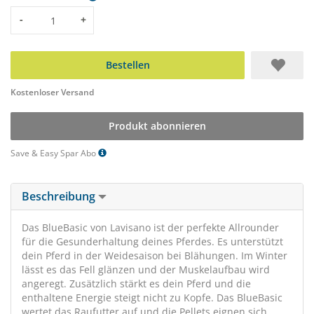
Menge
-
+
Bestellen
Kostenloser Versand
Produkt abonnieren
Save & Easy Spar Abo
Beschreibung
Das BlueBasic von Lavisano ist der perfekte Allrounder
für die Gesunderhaltung deines Pferdes. Es unterstützt
dein Pferd in der Weidesaison bei Blähungen. Im Winter
lässt es das Fell glänzen und der Muskelaufbau wird
angeregt. Zusätzlich stärkt es dein Pferd und die
enthaltene Energie steigt nicht zu Kopfe. Das BlueBasic
wertet das Raufutter auf und die Pellets eignen sich