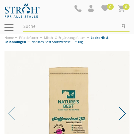
0
0
Navigation
ein-/ausblenden
Home
Pferdefutter
Misch- & Ergänzungsfutter
Leckerlis &
Belohnungen
Natures Best Stoffwechsel-Fit 1kg