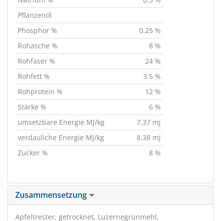
Pflanzenöl
Phosphor %
0.25 %
Rohasche %
8 %
Rohfaser %
24 %
Rohfett %
3.5 %
Rohprotein %
12 %
Stärke %
6 %
umsetzbare Energie MJ/kg
7.37 mj
verdauliche Energie MJ/kg
8.38 mj
Zucker %
8 %
Zusammensetzung
Apfeltrester, getrocknet, Luzernegrünmehl,