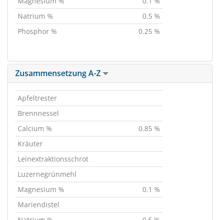
Magnesium %
0.1 %
Natrium %
0.5 %
Phosphor %
0.25 %
Zusammensetzung A-Z
Apfeltrester
Brennnessel
Calcium %
0.85 %
Kräuter
Leinextraktionsschrot
Luzernegrünmehl
Magnesium %
0.1 %
Mariendistel
Natrium %
0.5 %