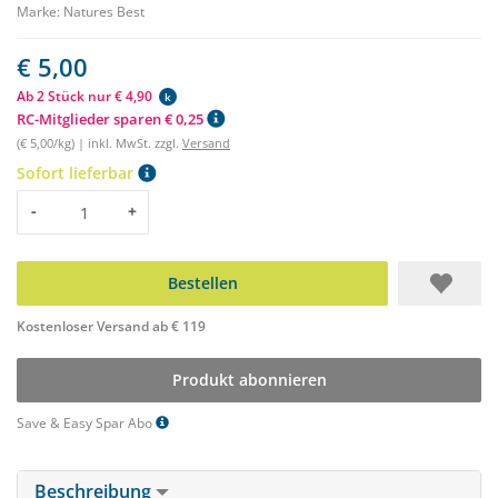
Marke:
Natures Best
€ 5,00
Ab 2 Stück nur € 4,90
k
RC-Mitglieder sparen € 0,25
(€ 5,00/kg) | inkl. MwSt. zzgl.
Versand
Sofort lieferbar
Menge
-
+
Bestellen
Kostenloser Versand ab € 119
Produkt abonnieren
Save & Easy Spar Abo
Beschreibung