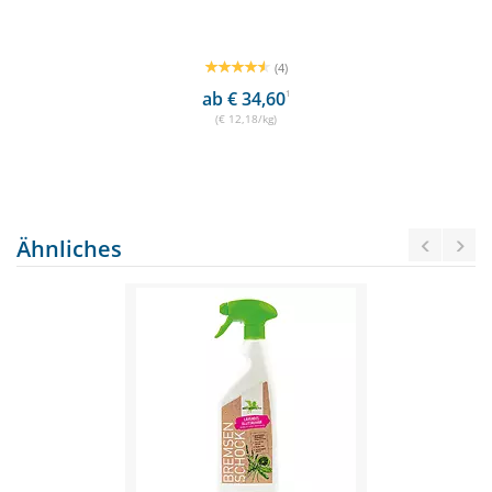
(4)
ab € 34,60
1
(€ 12,18/kg)
Ähnliches