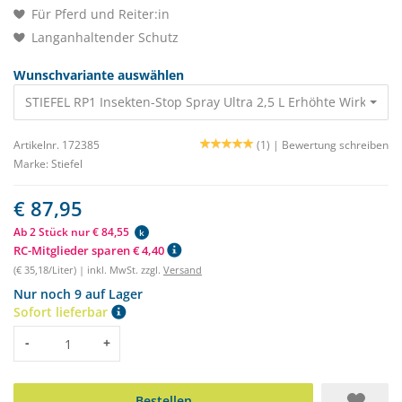
Für Pferd und Reiter:in
Langanhaltender Schutz
Wunschvariante auswählen
STIEFEL RP1 Insekten-Stop Spray Ultra 2,5 L Erhöhte Wirkstoffk
Artikelnr. 172385
(1) |
Bewertung schreiben
Marke:
Stiefel
€ 87,95
Ab 2 Stück nur € 84,55
k
RC-Mitglieder sparen € 4,40
(€ 35,18/Liter) | inkl. MwSt. zzgl.
Versand
Nur noch 9 auf Lager
Sofort lieferbar
Menge
-
+
Bestellen