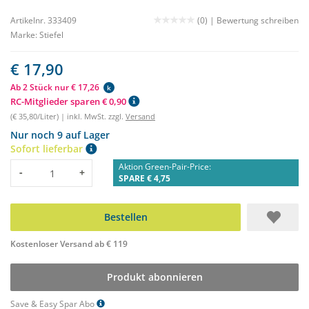
Artikelnr. 333409
(0) |
Bewertung schreiben
Marke:
Stiefel
€ 17,90
Ab 2 Stück nur € 17,26
k
RC-Mitglieder sparen € 0,90
(€ 35,80/Liter) | inkl. MwSt. zzgl.
Versand
Nur noch 9 auf Lager
Sofort lieferbar
Aktion Green-Pair-Price:
Menge
-
+
SPARE € 4,75
Bestellen
Kostenloser Versand ab € 119
Produkt abonnieren
Save & Easy Spar Abo