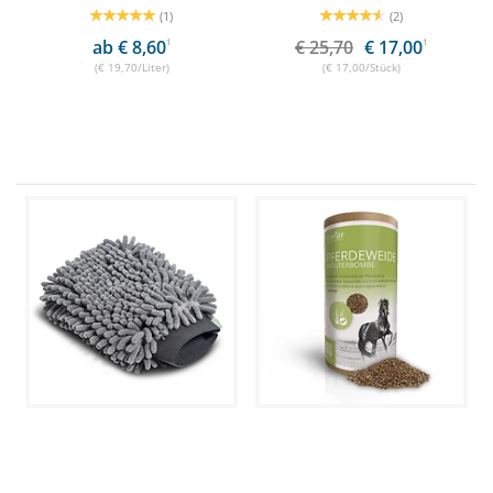
(1)
(2)
ab € 8,60
1
€ 25,70
€ 17,00
1
(€ 19,70/Liter)
(€ 17,00/Stück)