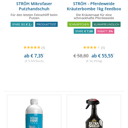
STRÖH Mikrofaser
STRÖH - Pferdeweide
Putzhandschuh
Kräuterbombe 1kg Feedbox
Dose
Für den letzten Feinschliff beim
Die Kräutersaat für eine
Putzen
schmackhafte Pferdeweide
SPARE BIS
€ 2,-
PRODUKTTEST
SCHNÄPPCHEN
KLIMAFREUNDLICH
SPARE
€ 7,00
RABATT
3%
(1)
(1)
ab € 7,35
1
€ 58,80
ab € 55,55
1
(€ 9,50/Stück)
(€ 56,99/kg)