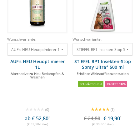
Wunschvariante:
Wunschvariante:
AUF's HEU Heuoptimierer 1L Alternative zu Heu Bedampfen & Waschen 5
STIEFEL RP1 Insekten-Stop Spray Ult
AUF's HEU Heuoptimierer
STIEFEL RP1 Insekten-Stop
1L
Spray Ultra* 500 ml
Alternative zu Heu Bedampfen &
Erhöhte Wirkstoffkonzentration
Waschen
SCHNÄPPCHEN
RABATT
19%
(0)
(1)
ab € 52,80
1
€ 24,80
€ 19,90
1
(€ 53,50/Liter)
(€ 39,80/Liter)