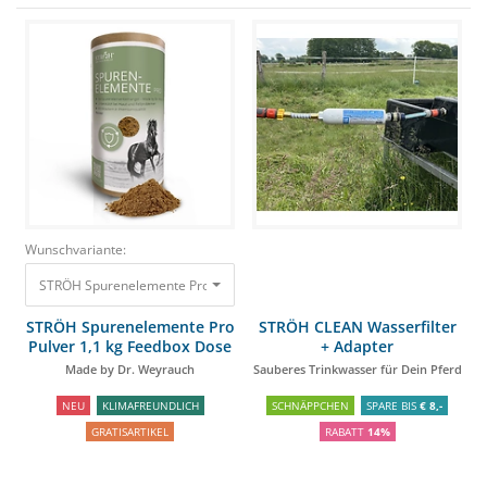
Wunschvariante:
STRÖH Spurenelemente Pro Pulver 1,1 kg Feedbox Dose Made by Dr. Wey
STRÖH Spurenelemente Pro
STRÖH CLEAN Wasserfilter
Pulver 1,1 kg Feedbox Dose
+ Adapter
Made by Dr. Weyrauch
Sauberes Trinkwasser für Dein Pferd
NEU
KLIMAFREUNDLICH
SCHNÄPPCHEN
SPARE BIS
€ 8,-
GRATISARTIKEL
RABATT
14%