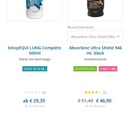
Wunschvariante:
Absorbine Ultra Shield 946 ml, blac
bitopEQUI LUNG Complete
Absorbine Ultra Shield 946
500ml
ml, black
Stärkt die Atemwege
Insektenschutz
SPARE BIS
€ 10,-
SCHNÄPPCHEN
RABATT
8%
(0)
(3)
ab € 29,35
1
€ 51,40
€ 46,90
1
(€ 59,80/Liter)
(€ 49,58/Liter)