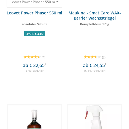
Leovet Power Phaser 550 ml absoluter Schutz 23,95 €
Leovet Power Phaser 550 ml
Maukina - Smat.Care WAX-
Barrier Wachsstriegel
absoluter Schutz
Komplettdose 175g
SPARE
€ 4,00
(4)
(2)
ab € 22,65
1
ab € 24,55
1
(€ 43,55/Liter)
(€ 147,94/Liter)