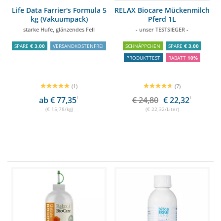
Life Data Farrier's Formula 5
RELAX Biocare Mückenmilch
kg (Vakuumpack)
Pferd 1L
starke Hufe, glänzendes Fell
- unser TESTSIEGER -
SPARE
€ 3,00
VERSANDKOSTENFREI
SCHNÄPPCHEN
SPARE
€ 3,00
PRODUKTTEST
RABATT
10%
(1)
(7)
ab € 77,35
1
€ 24,80
€ 22,32
1
(€ 15,78/kg)
(€ 22,32/Liter)