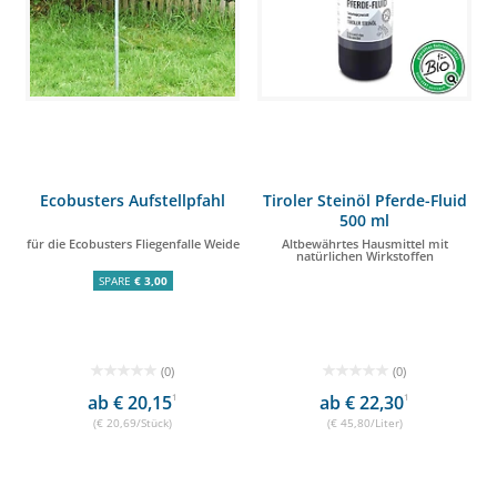
Ecobusters Aufstellpfahl
Tiroler Steinöl Pferde-Fluid
500 ml
für die Ecobusters Fliegenfalle Weide
Altbewährtes Hausmittel mit
natürlichen Wirkstoffen
SPARE
€ 3,00
(0)
(0)
ab € 20,15
1
ab € 22,30
1
(€ 20,69/Stück)
(€ 45,80/Liter)