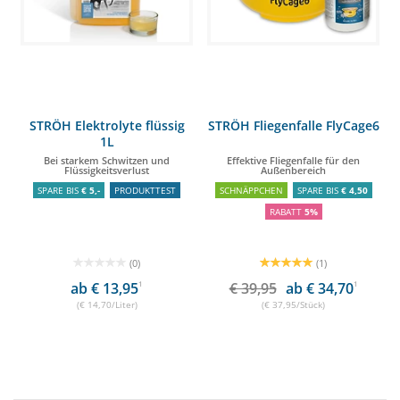
STRÖH Elektrolyte flüssig
STRÖH Fliegenfalle FlyCage6
1L
Bei starkem Schwitzen und
Effektive Fliegenfalle für den
Flüssigkeitsverlust
Außenbereich
SPARE BIS
€ 5,-
PRODUKTTEST
SCHNÄPPCHEN
SPARE BIS
€ 4,50
RABATT
5%
(0)
(1)
ab € 13,95
1
€ 39,95
ab € 34,70
1
(€ 14,70/Liter)
(€ 37,95/Stück)