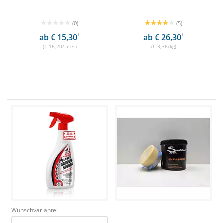
(0)
(5)
ab € 15,30
1
ab € 26,30
1
(€ 16,20/Liter)
(€ 3,36/kg)
Wunschvariante: