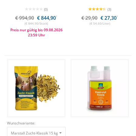
(0)
(3)
€ 994,90
€ 844,90
1
€ 29,90
€ 27,30
1
(€ 844,90/Stück)
(€ 54,60/Liter)
Preis nur gültig bis 09.08.2026
23:59 Uhr
Wunschvariante:
Marstall Zucht-Klassik 15 kg Qualitäts-Zuchtmüsli 22,95 €