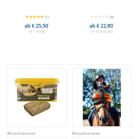
(1)
(0)
ab € 25,50
1
ab € 22,80
1
(€ 1,30/kg)
(€ 47,00/Liter)
Wunschvariante:
Wunschvariante: