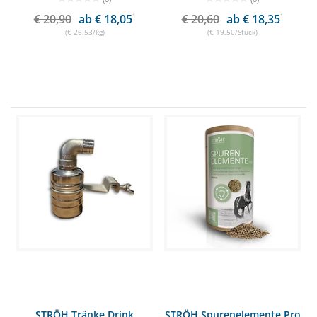
€ 20,90
ab € 18,05
1
€ 20,60
ab € 18,35
1
(€ 26,53/kg)
(€ 19,50/Stück)
STRÖH Tränke Drink
STRÖH Spurenelemente Pro