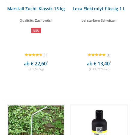
Marstall Zucht-Klassik 15 kg
Lexa Elektrolyt flüssig 1 L
Qualitäts-Zuchtmüsli
bei starkem Schwitzen
NEU
(3)
(1)
ab € 22,60
1
ab € 13,40
1
(€ 1,53/kg)
(€ 13,70/Liter)