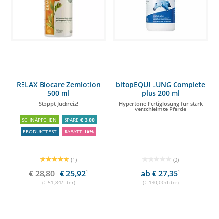
RELAX Biocare Zemlotion
bitopEQUI LUNG Complete
500 ml
plus 200 ml
Stoppt Juckreiz!
Hypertone Fertiglösung für stark
verschleimte Pferde
SCHNÄPPCHEN
SPARE
€ 3,00
PRODUKTTEST
RABATT
10%
(1)
(0)
€ 28,80
€ 25,92
1
ab € 27,35
1
(€ 51,84/Liter)
(€ 140,00/Liter)