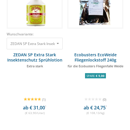
Wunschvariante:
ZEDAN SP Extra Stark Insektenschutz Sprühlotion 500ml Extra stark 31,95
ZEDAN SP Extra Stark
Ecobusters EcoWeide
Insektenschutz Sprühlotion
Fliegenlockstoff 240g
500ml
Extra stark
für die Ecobusters Fliegenfalle Weide
SPARE
€ 5,00
(1)
(0)
ab € 31,00
1
ab € 24,75
1
(€ 63,90/Liter)
(€ 108,13/kg)