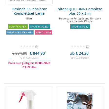
Flexineb E3 Inhalator
bitopEQUI LUNG Complete
Komplettset Large
plus 30 x 5 ml
Blau
Hypertone Fertiglösung für stark
verschleimte Pferde
SCHNÄPPCHEN
SPARE BIS
€ 20,-
SPARE BIS
€ 5,-
VERSANDKOSTENFREI
RABATT
15%
(0)
(0)
€ 994,90
€ 844,90
1
ab € 24,30
1
(€ 844,90/Stück)
(€ 165,93/Liter)
Preis nur gültig bis 09.08.2026
23:59 Uhr