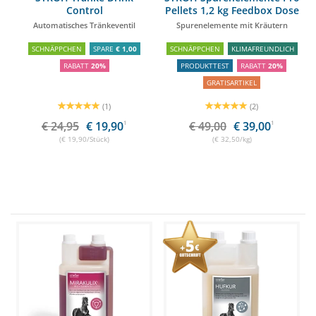
Control
Pellets 1,2 kg Feedbox Dose
Automatisches Tränkeventil
Spurenelemente mit Kräutern
SCHNÄPPCHEN
SPARE
€ 1,00
SCHNÄPPCHEN
KLIMAFREUNDLICH
RABATT
20%
PRODUKTTEST
RABATT
20%
GRATISARTIKEL
(1)
(2)
€ 24,95
€ 19,90
1
€ 49,00
€ 39,00
1
(€ 19,90/Stück)
(€ 32,50/kg)