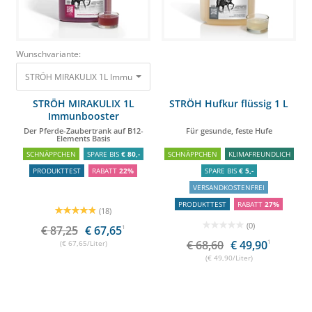
Wunschvariante:
STRÖH MIRAKULIX 1L Immunbooster Der Pferde-Zaubertrank auf B12-Ele
STRÖH MIRAKULIX 1L
STRÖH Hufkur flüssig 1 L
Immunbooster
Der Pferde-Zaubertrank auf B12-
Für gesunde, feste Hufe
Elements Basis
SCHNÄPPCHEN
SPARE BIS
€ 80,-
SCHNÄPPCHEN
KLIMAFREUNDLICH
PRODUKTTEST
RABATT
22%
SPARE BIS
€ 5,-
VERSANDKOSTENFREI
PRODUKTTEST
RABATT
27%
(18)
(0)
€ 87,25
€ 67,65
1
€ 68,60
€ 49,90
1
(€ 67,65/Liter)
(€ 49,90/Liter)