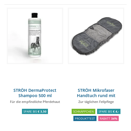
STRÖH DermaProtect
STRÖH Mikrofaser
Shampoo 500 ml
Handtuch rund mit
Handtaschen
Für die empfindliche Pferdehaut
Zur täglichen Fellpflege
SPARE BIS
€ 3,50
SCHNÄPPCHEN
SPARE BIS
€ 4,-
PRODUKTTEST
RABATT
34%