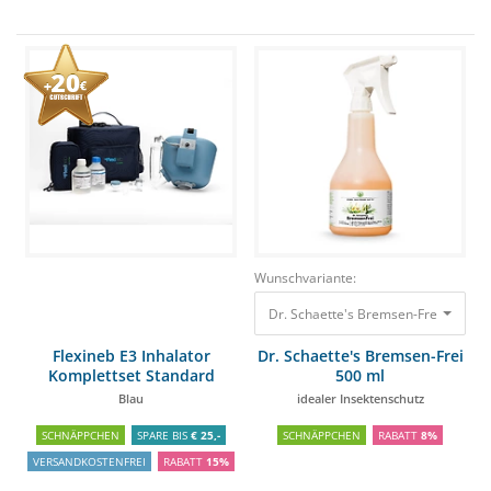
Wunschvariante:
Dr. Schaette's Bremsen-Frei 500 ml 
Flexineb E3 Inhalator
Dr. Schaette's Bremsen-Frei
Komplettset Standard
500 ml
Blau
idealer Insektenschutz
SCHNÄPPCHEN
SPARE BIS
€ 25,-
SCHNÄPPCHEN
RABATT
8%
VERSANDKOSTENFREI
RABATT
15%