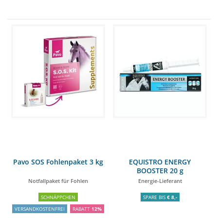
Pavo SOS Fohlenpaket 3 kg
EQUISTRO ENERGY
BOOSTER 20 g
Notfallpaket für Fohlen
Energie-Lieferant
SCHNÄPPCHEN
SPARE BIS
€ 8,-
VERSANDKOSTENFREI
RABATT
12%