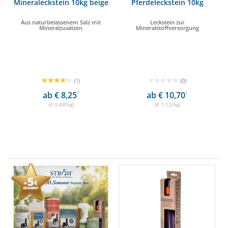
Mineraleckstein 10kg beige
Pferdeleckstein 10kg
Aus naturbelassenem Salz mit
Leckstein zur
Mineralzusätzen
Mineralstoffversorgung
(1)
(0)
ab € 8,25
1
ab € 10,70
1
(€ 0,88/kg)
(€ 1,12/kg)