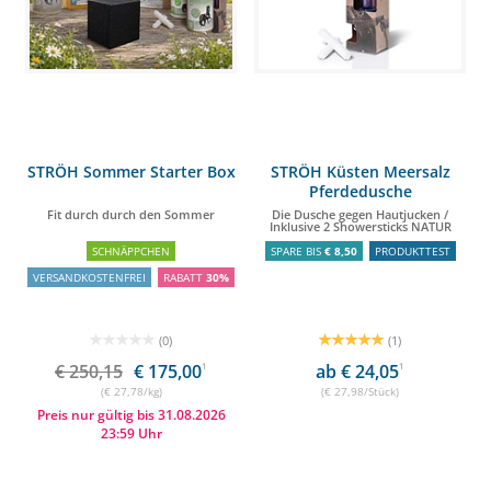
STRÖH Sommer Starter Box
STRÖH Küsten Meersalz
Pferdedusche
Fit durch durch den Sommer
Die Dusche gegen Hautjucken /
Inklusive 2 Showersticks NATUR
SCHNÄPPCHEN
SPARE BIS
€ 8,50
PRODUKTTEST
VERSANDKOSTENFREI
RABATT
30%
(0)
(1)
€ 250,15
€ 175,00
1
ab € 24,05
1
(€ 27,78/kg)
(€ 27,98/Stück)
Preis nur gültig bis 31.08.2026
23:59 Uhr