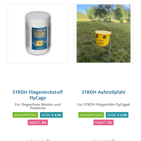
STRÖH Fliegenlockstoff
STRÖH Aufstellpfahl
FlyCage
Für fliegenfreie Weiden und
Für STRÖH Fliegenfalle FlyCage6
Paddocks
SCHNÄPPCHEN
SPARE
€ 4,50
SCHNÄPPCHEN
SPARE
€ 2,50
RABATT
4%
RABATT
5%
(0)
(0)