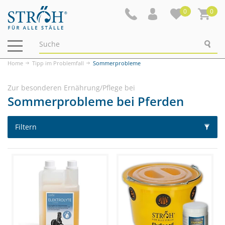
0
0
Navigation
ein-/ausblenden
Home
Tipp im Problemfall
Sommerprobleme
Zur besonderen Ernährung/Pflege bei
Sommerprobleme bei Pferden
Filtern