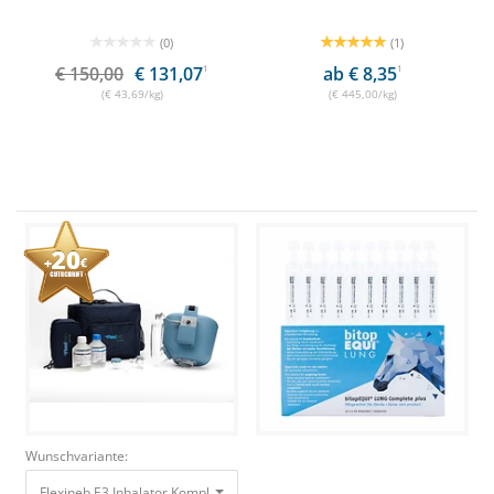
(0)
(1)
€ 150,00
€ 131,07
1
ab € 8,35
1
(€ 43,69/kg)
(€ 445,00/kg)
Wunschvariante:
Flexineb E3 Inhalator Komplettset Large Blau
994,90 €
844,90 €