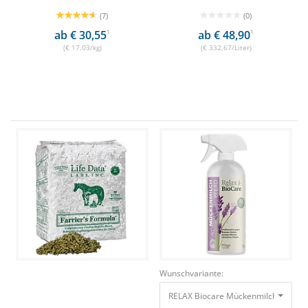
(7)
(0)
ab € 30,55
1
ab € 48,90
1
(€ 17,03/kg)
(€ 332,67/Liter)
Wunschvariante:
RELAX Biocare Mückenmilch Pferd 1