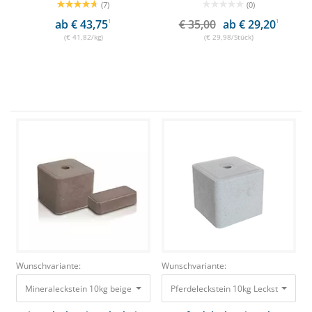
(7)
(0)
ab € 43,75
1
€ 35,00
ab € 29,20
1
(€ 41,82/kg)
(€ 29,98/Stück)
Wunschvariante:
Wunschvariante:
Mineraleckstein 10kg beige Aus naturbelassenem Salz mit Mineralzusätze
Pferdeleckstein 10kg Leckstein zur 