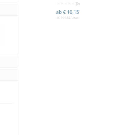
(0)
(0)
10,15
1
€ 18,90
€ 17,01
1
0/Liter)
(€ 17,01/Stück)