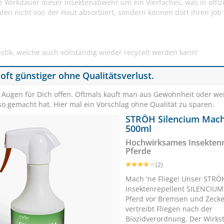
Wirkdauer dieser Insektenabwehr um ein Vierfaches, was in offizi
erden nicht von der Haut absorbiert, sondern können dort ihren Job
astik, welche auch vollständig wieder recycelt werden kann!
 oft günstiger ohne Qualitätsverlust.
e Augen für Dich offen. Oftmals kauft man aus Gewohnheit oder we
o gemacht hat. Hier mal ein Vorschlag ohne Qualität zu sparen.
GladiatorPLUS Pferd 1L
St.Hippolyt EQUI
STRÖH Silencium Mach 
500ml
Immunsystem & Wohlbefinden
Getreidefrei 
Hochwirksames Insektenre
Pferde
SCHNÄPPCHEN
VERSANDKOSTENFREI
SPARE BI
(2)
PRODUKTTEST
RABATT
5%
Mach 'ne Fliege! Unser STRÖ
Insektenrepellent SILENCIUM
(9)
Pferd vor Bremsen und Zeck
€ 94,90
€ 89,90
1
ab € 3
vertreibt Fliegen nach der
(€ 89,90/Liter)
(€ 1,69
Biozidverordnung. Der Wirkst