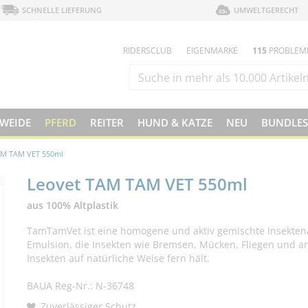
SCHNELLE LIEFERUNG
UMWELTGERECHT
RIDERSCLUB
EIGENMARKE
115
PROBLEM
 WEIDE
PFERD
REITER
HUND & KATZE
NEU
BUNDLES
AM TAM VET 550ml
Leovet TAM TAM VET 550ml
aus 100% Altplastik
TamTamVet ist eine homogene und aktiv gemischte Insekte
Emulsion, die Insekten wie Bremsen, Mücken, Fliegen und a
Insekten auf natürliche Weise fern hält.
BAUA Reg-Nr.: N-36748
Zuverlässiger Schutz