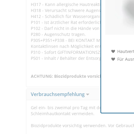
H317 - Kann allergische Hautreaktionen verursach
H318 - Verursacht schwere Augenschäden.
H412 - Schädlich für Wasserorganismen, mit langfr
P101 - Ist ärztlicher Rat erforderlich, Verpackung 
P102 - Darf nicht in die Hände von Kindern gelang
P280 - Augenschutz tragen.
P305+P351+P338 - BEI KONTAKT MIT DEN AUGEN: Ei
Kontaktlinsen nach Möglichkeit entfernen. Weiter 
Hautvert
P310 - Sofort GIFTINFORMATIONSZENTRUM oder Arz
P501 - Inhalt / Behälter der Entsorgung gemäß den 
Für Aus
ACHTUNG: Biozidprodukte vorsichtig verwenden. 
Verbrauchsempfehlung
Gel ein- bis zweimal pro Tag mit dem Schwamm dün
Schleimhautkontakt vermeiden.
Biozidprodukte vorsichtig verwenden. Vor Gebrauch