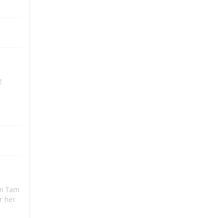
2
am Tam
r her