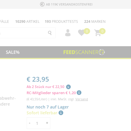
AB 119€ VERSANDKOSTENFREI
FÄLLE
10290
ARTIKEL
193
PRODUKTTESTS
224
MARKEN
0
0
SALE%
€ 23,95
Ab 2 Stück nur € 22,50
k
RC-Mitglieder sparen € 1,20
nabwehr-
(€ 43,55/Liter) | inkl. MwSt. zzgl.
Versand
ndere
Nur noch 7 auf Lager
Sofort lieferbar
Menge
-
+