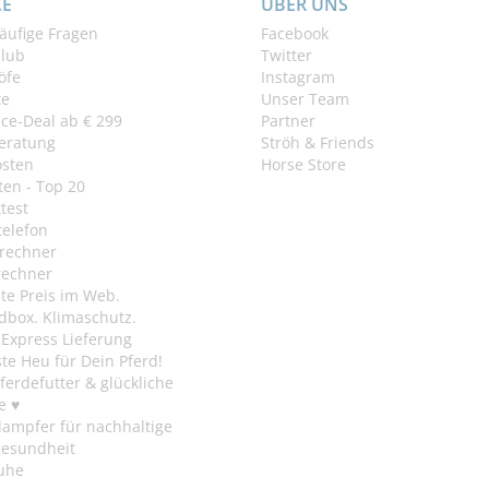
CE
ÜBER UNS
äufige Fragen
Facebook
Club
Twitter
öfe
Instagram
te
Unser Team
ice-Deal ab € 299
Partner
eratung
Ströh & Friends
osten
Horse Store
en - Top 20
test
telefon
rechner
rechner
te Preis im Web.
dbox. Klimaschutz.
y Express Lieferung
te Heu für Dein Pferd!
ferdefutter & glückliche
e ♥
ampfer für nachhaltige
gesundheit
uhe