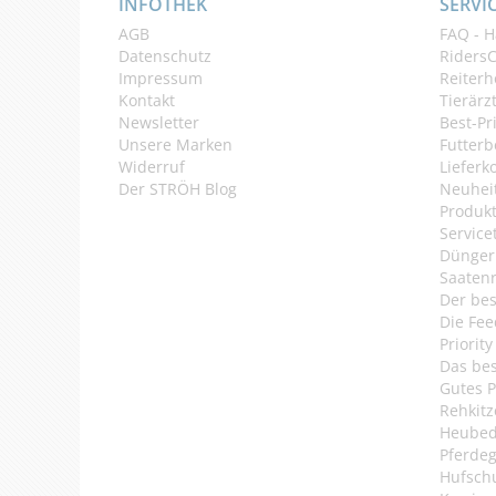
INFOTHEK
SERVI
AGB
FAQ - H
Datenschutz
Riders
Impressum
Reiterh
Kontakt
Tierärz
Newsletter
Best-Pr
Unsere Marken
Futterb
Widerruf
Lieferk
Der STRÖH Blog
Neuheit
Produkt
Service
Dünger
Saaten
Der bes
Die Fee
Priorit
Das bes
Gutes P
Rehkitz
Heubed
Pferde
Hufsch