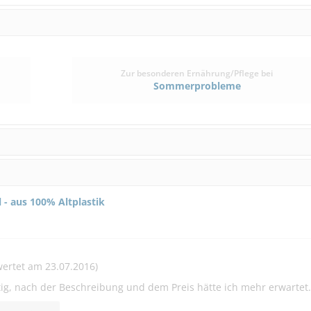
(0)
ab € 21,05
1
ab € 
(€ 22,00/Stück)
(€ 104,5
Zur besonderen Ernährung/Pflege bei
Sommerprobleme
 aus 100% Altplastik
ertet am 23.07.2016)
eitig, nach der Beschreibung und dem Preis hätte ich mehr erwartet.