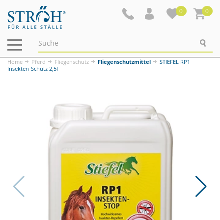
0
0
Navigation
ein-/ausblenden
Home
Pferd
Fliegenschutz
Fliegenschutzmittel
STIEFEL RP1
Insekten-Schutz 2,5l