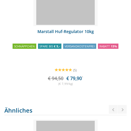
Marstall Huf-Regulator 10kg
SCHNÄPPCHEN
SPARE BIS
€ 5,-
VERSANDKOSTENFREI
RABATT
15%
(5)
€ 94,50
€ 79,90
1
(€ 7,99/kg)
Ähnliches