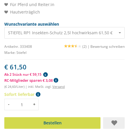
Für Pferd und Reiter:in
Hautverträglich
Wunschvariante auswählen
STIEFEL RP1 Insekten-Schutz 2,5l hochwirksam 61,50 €
Artikelnr. 333408
(2) |
Bewertung schreiben
Marke:
Stiefel
€ 61,50
Ab 2 Stück nur € 59,15
k
RC-Mitglieder sparen € 3,08
(€ 24,60/Liter) | inkl. MwSt. zzgl.
Versand
Sofort lieferbar
Menge
-
+
Bestellen