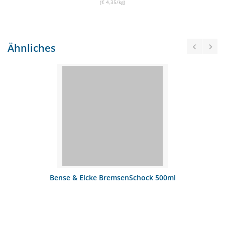
(€ 4,35/kg)
Ähnliches
Bense & Eicke BremsenSchock 500ml