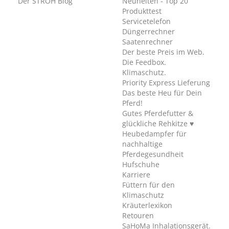
Der STRÖH Blog
Neuheiten - Top 20
Produkttest
Servicetelefon
Düngerrechner
Saatenrechner
Der beste Preis im Web.
Die Feedbox.
Klimaschutz.
Priority Express Lieferung
Das beste Heu für Dein
Pferd!
Gutes Pferdefutter &
glückliche Rehkitze ♥
Heubedampfer für
nachhaltige
Pferdegesundheit
Hufschuhe
Karriere
Füttern für den
Klimaschutz
Kräuterlexikon
Retouren
SaHoMa Inhalationsgerät.