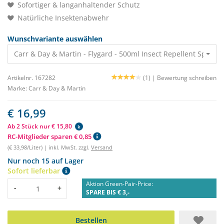
Sofortiger & langanhaltender Schutz
Natürliche Insektenabwehr
Wunschvariante auswählen
Carr & Day & Martin - Flygard - 500ml Insect Repellent Spray 1
Artikelnr. 167282
(1) |
Bewertung schreiben
Marke:
Carr & Day & Martin
€ 16,99
Ab 2 Stück nur € 15,80
k
RC-Mitglieder sparen € 0,85
(€ 33,98/Liter) | inkl. MwSt. zzgl.
Versand
Nur noch 15 auf Lager
Sofort lieferbar
Aktion Green-Pair-Price:
Menge
-
+
SPARE BIS € 3,-
Bestellen