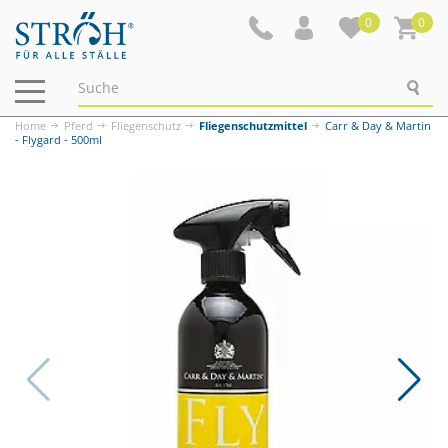
0
0
Navigation
ein-/ausblenden
Home
Pferd
Fliegenschutz
Fliegenschutzmittel
Carr & Day & Martin
- Flygard - 500ml