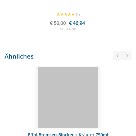
(4)
€ 50,00
€ 46,94
1
(€ 1,88/kg)
Ähnliches
Effol Bremsen-Blocker + Kräuter 750ml