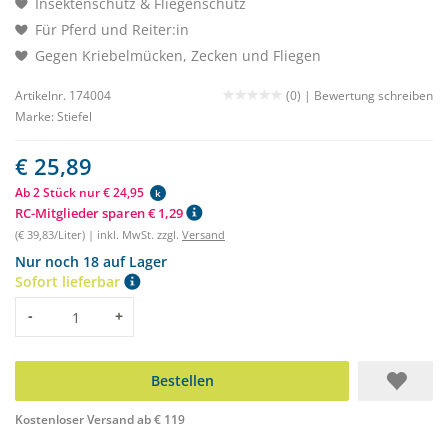
Insektenschutz & Fliegenschutz
Für Pferd und Reiter:in
Gegen Kriebelmücken, Zecken und Fliegen
Artikelnr. 174004
(0) |
Bewertung schreiben
Marke:
Stiefel
€ 25,89
Ab 2 Stück nur € 24,95
k
RC-Mitglieder sparen € 1,29
(€ 39,83/Liter) | inkl. MwSt. zzgl.
Versand
Nur noch 18 auf Lager
Sofort lieferbar
Menge
-
+
Bestellen
Kostenloser Versand ab € 119