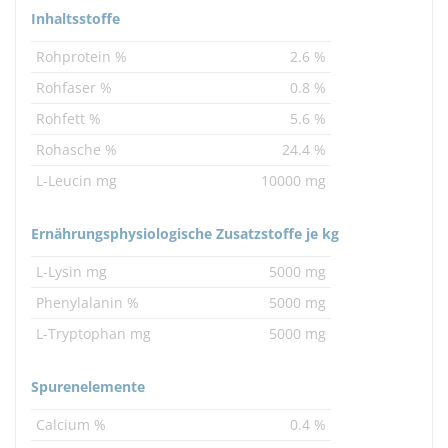
Inhaltsstoffe
Rohprotein %
2.6 %
Rohfaser %
0.8 %
Rohfett %
5.6 %
Rohasche %
24.4 %
L-Leucin mg
10000 mg
Ernährungsphysiologische Zusatzstoffe je kg
L-Lysin mg
5000 mg
Phenylalanin %
5000 mg
L-Tryptophan mg
5000 mg
Spurenelemente
Calcium %
0.4 %