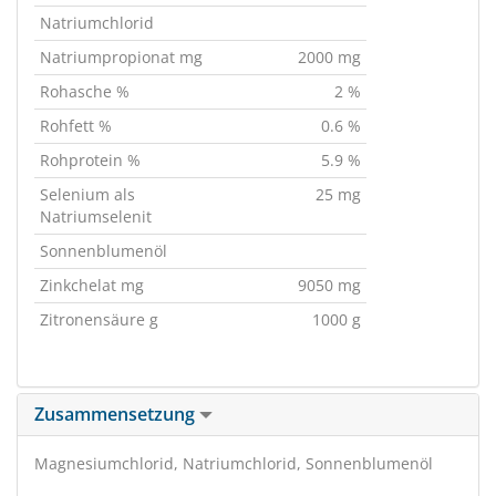
Natriumchlorid
Natriumpropionat mg
2000 mg
Rohasche %
2 %
Rohfett %
0.6 %
Rohprotein %
5.9 %
Selenium als
25 mg
Natriumselenit
Sonnenblumenöl
Zinkchelat mg
9050 mg
Zitronensäure g
1000 g
Zusammensetzung
Magnesiumchlorid, Natriumchlorid, Sonnenblumenöl