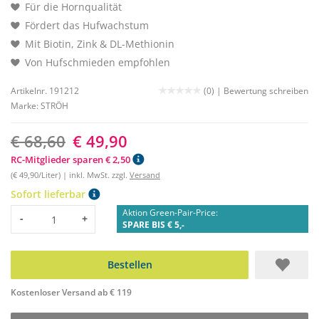
Für die Hornqualität
Fördert das Hufwachstum
Mit Biotin, Zink & DL-Methionin
Von Hufschmieden empfohlen
Artikelnr. 191212
(0) |
Bewertung schreiben
Marke:
STRÖH
€ 68,60
€ 49,90
RC-Mitglieder sparen € 2,50
(€ 49,90/Liter) | inkl. MwSt. zzgl.
Versand
Sofort lieferbar
Aktion Green-Pair-Price:
Menge
-
+
SPARE BIS € 5,-
Bestellen
Kostenloser Versand ab € 119