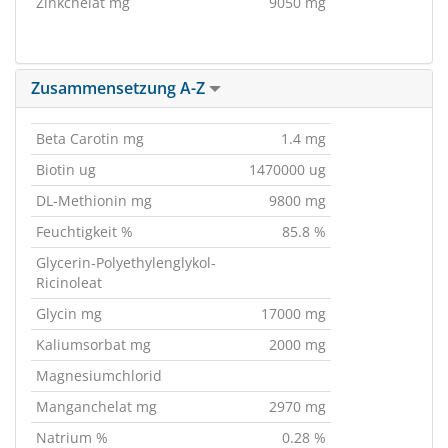
Zinkchelat mg
9050 mg
Zusammensetzung A-Z
Beta Carotin mg
1.4 mg
Biotin ug
1470000 ug
DL-Methionin mg
9800 mg
Feuchtigkeit %
85.8 %
Glycerin-Polyethylenglykol-
Ricinoleat
Glycin mg
17000 mg
Kaliumsorbat mg
2000 mg
Magnesiumchlorid
Manganchelat mg
2970 mg
Natrium %
0.28 %