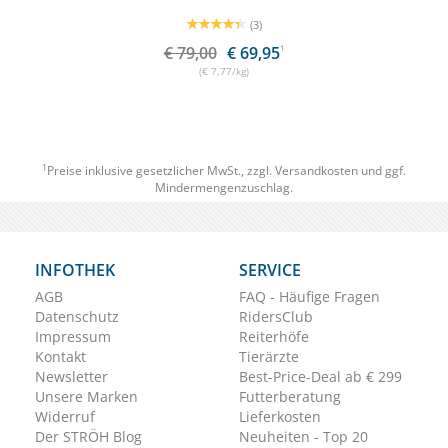
(3)
€ 79,00
€ 69,95
1
(€ 7,77/kg)
1
Preise inklusive gesetzlicher MwSt., zzgl.
Versandkosten
und ggf.
Mindermengenzuschlag.
INFOTHEK
SERVICE
AGB
FAQ - Häufige Fragen
Datenschutz
RidersClub
Impressum
Reiterhöfe
Kontakt
Tierärzte
Newsletter
Best-Price-Deal ab € 299
Unsere Marken
Futterberatung
Widerruf
Lieferkosten
Der STRÖH Blog
Neuheiten - Top 20