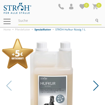
0
0
Navigation
ein-/ausblenden
Home
Pferdefutter
Spezialfutter
STRÖH Hufkur flüssig 1 L