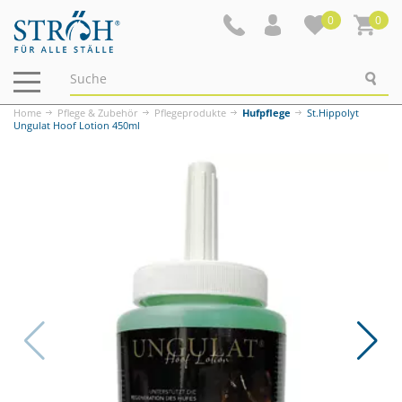
0
0
Navigation
ein-/ausblenden
Home
Pflege & Zubehör
Pflegeprodukte
Hufpflege
St.Hippolyt
Ungulat Hoof Lotion 450ml