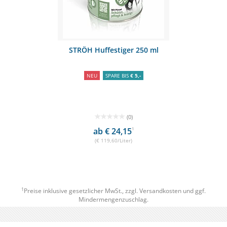
STRÖH Huffestiger 250 ml
NEU
SPARE BIS
€ 5,-
(0)
ab € 24,15
1
(€ 119,60/Liter)
1
Preise inklusive gesetzlicher MwSt., zzgl.
Versandkosten
und ggf.
Mindermengenzuschlag.