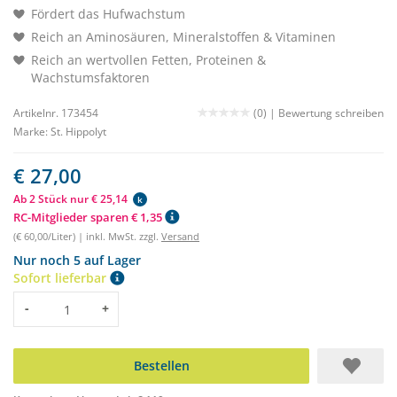
Fördert das Hufwachstum
Reich an Aminosäuren, Mineralstoffen & Vitaminen
Reich an wertvollen Fetten, Proteinen &
Wachstumsfaktoren
Artikelnr. 173454
(0) |
Bewertung schreiben
Marke:
St. Hippolyt
€ 27,00
Ab 2 Stück nur € 25,14
k
RC-Mitglieder sparen € 1,35
(€ 60,00/Liter) | inkl. MwSt. zzgl.
Versand
Nur noch 5 auf Lager
Sofort lieferbar
Menge
-
+
Bestellen