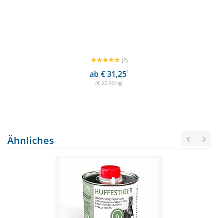
(2)
ab € 31,25
1
(€ 33,00/kg)
Ähnliches