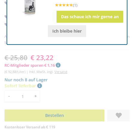
Unterstützt Hufgesundheit & hilft bei Problemen wie
(1)
Strahlfäule
Fördert Regeneration & stärkt die Hornstruktur
Das schaue ich mir gerne an
Trocknet, pflegt & schützt durch natürliche Wirkstoffe
Ich bleibe hier
Artikelnr. 176836
(0) |
Bewertung schreiben
Marke:
Relax Biocare
€ 25,80
€ 23,22
RC-Mitglieder sparen € 1,16
(€ 92,88/Liter) | inkl. MwSt. zzgl.
Versand
Nur noch 8 auf Lager
Sofort lieferbar
Menge
-
+
Bestellen
Kostenloser Versand ab € 119