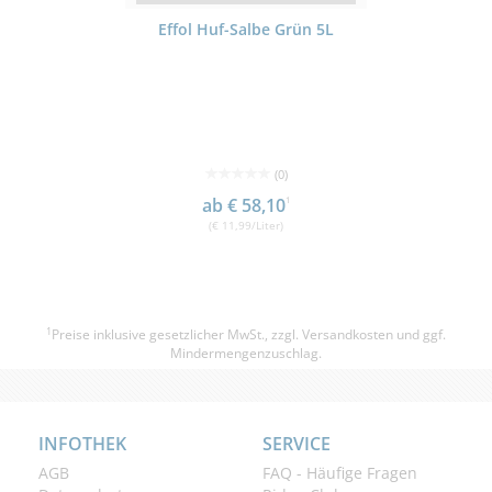
Effol Huf-Salbe Grün 5L
(0)
ab € 58,10
1
(€ 11,99/Liter)
1
Preise inklusive gesetzlicher MwSt., zzgl.
Versandkosten
und ggf.
Mindermengenzuschlag.
INFOTHEK
SERVICE
AGB
FAQ - Häufige Fragen