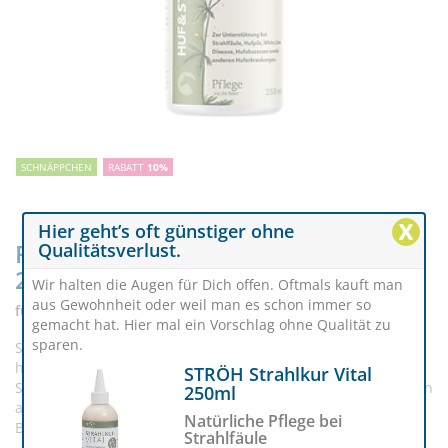
SCHNÄPPCHEN
RABATT
10%
X
Hier geht’s oft günstiger ohne
Relax Huf & Strahllotion Pferd
Qualitätsverlust.
250ml
Wir halten die Augen für Dich offen. Oftmals kauft man
aus Gewohnheit oder weil man es schon immer so
für starke & gesunde Hufe
gemacht hat. Hier mal ein Vorschlag ohne Qualität zu
sparen.
Strahlfäule, Hufpilz und Zersetzung gehören zu den
häufigsten Problemen am Huf. Relax Biocare Huf und
STRÖH Strahlkur Vital
Strahllotion unterstützt die Hornstruktur und wirkt Problemen
250ml
am Huf entgegen und besitzt Abwehrstoffe gegen Pilze und
Natürliche Pflege bei
Bakterien.
Strahlfäule