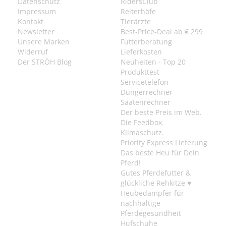
Datenschutz
RidersClub
Impressum
Reiterhöfe
Kontakt
Tierärzte
Newsletter
Best-Price-Deal ab € 299
Unsere Marken
Futterberatung
Widerruf
Lieferkosten
Der STRÖH Blog
Neuheiten - Top 20
Produkttest
Servicetelefon
Düngerrechner
Saatenrechner
Der beste Preis im Web.
Die Feedbox.
Klimaschutz.
Priority Express Lieferung
Das beste Heu für Dein
Pferd!
Gutes Pferdefutter &
glückliche Rehkitze ♥
Heubedampfer für
nachhaltige
Pferdegesundheit
Hufschuhe