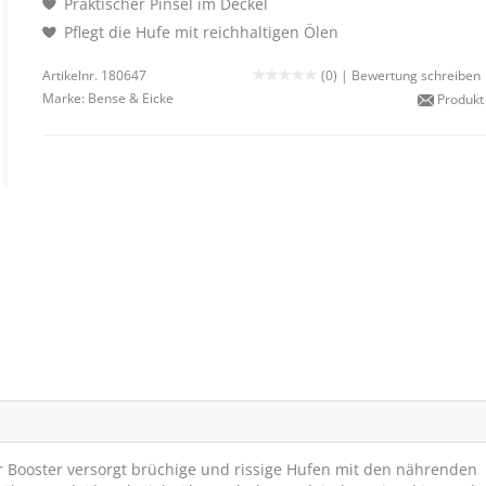
Praktischer Pinsel im Deckel
Pflegt die Hufe mit reichhaltigen Ölen
Artikelnr. 180647
(0) |
Bewertung schreiben
Marke:
Bense & Eicke
Produkt
r Booster versorgt brüchige und rissige Hufen mit den nährenden