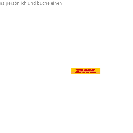
ns persönlich und buche einen
.
-TELEFON
0180 - 23 88 888
Besuche uns au