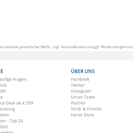
(0)
ab € 49,00
1
(€ 10,30/Liter)
se inklusive gesetzlicher MwSt., zzgl.
Versandkosten
und ggf. Mindermengenzusc
CE
ÜBER UNS
äufige Fragen
Facebook
Club
Twitter
öfe
Instagram
te
Unser Team
ice-Deal ab € 299
Partner
eratung
Ströh & Friends
osten
Horse Store
en - Top 20
test
telefon