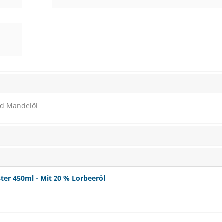
und Mandelöl
Bense & Eicke Hufsalb
Der Klassiker bei der H
er 450ml - Mit 20 % Lorbeeröl