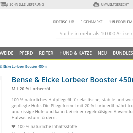
SCHNELLE LIEFERUNG
UMWELTGERECHT
RIDERSCLUB
EIGENMARKE
115
PROBLEM
 WEIDE
PFERD
REITER
HUND & KATZE
NEU
BUNDLES
& Eicke Lorbeer Booster 450ml
Bense & Eicke Lorbeer Booster 45
Mit 20 % Lorbeeröl
100 % natürliches Hufpflegeöl für elastische, stabile und w
gepflegte Hufe. Die Pflegeformel mit 20 % Lorbeeröl nährt tr
und rissige Hufe und kann bei einer regelmäßigen Anwend
Hufwachstum fördern.
100 % natürliche Inhaltsstoffe