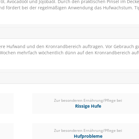
öl, Avocadoöl und Jojobaöl. Durch den praktischen Pinsel im Deck
und fördert bei der regelmäßigen Anwendung das Hufwachstum. Ti
ßere Hufwand und den Kronrandbereich auftragen. Vor Gebrauch g
 8 Wochen mehrfach wöchentlich dünn auf den Kronrandbereich auf
STIEFEL Top-Shine F
Mähnenspray 7
schimmernd schönes
PRODUKTTEST
Zur besonderen Ernährung/Pflege bei
Rissige Hufe
(3)
ab € 11,45
1
Zur besonderen Ernährung/Pflege bei
(€ 15,87/Liter)
Hufprobleme