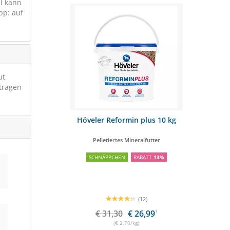
el kann
pp: auf
ut
tragen
ell- und
Höveler Reformin plus 10 kg
KERALI
50ml
 Haar
Pelletiertes Mineralfutter
spr
SCHNÄPPCHEN
RABATT
13%
SCHNÄPPCHE
(12)
€ 31,30
€ 26,99
1
€ 3
(€ 2,70/kg)