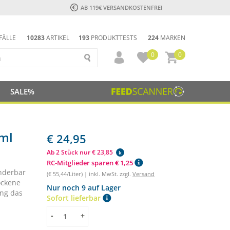
AB 119€ VERSANDKOSTENFREI
FÄLLE
10283
ARTIKEL
193
PRODUKTTESTS
224
MARKEN
0
0
SALE%
0ml
€ 24,95
Ab 2 Stück nur € 23,85
k
RC-Mitglieder sparen € 1,25
underbar
(€ 55,44/Liter) | inkl. MwSt. zzgl.
Versand
ockene
Nur noch 9 auf Lager
ung das
Sofort lieferbar
Menge
-
+