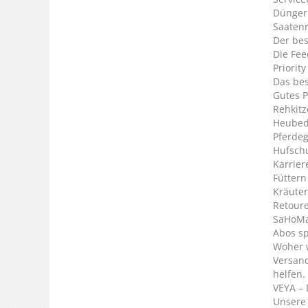
Dünger
Saaten
Der bes
Die Fee
Priorit
Das bes
Gutes P
Rehkitz
Heubed
Pferde
Hufsch
Karrier
Füttern
Kräuter
Retour
SaHoMa 
Abos s
Woher 
Versan
helfen.
VEYA – 
Unsere 