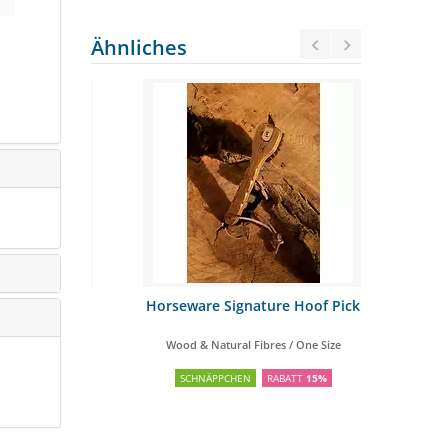
Ähnliches
e gelb 5L
Horseware Signature Hoof Pick
Kevin Ba
ufpflege
Wood & Natural Fibres / One Size
Balsa
SCHNÄPPCHEN
RABATT
15%