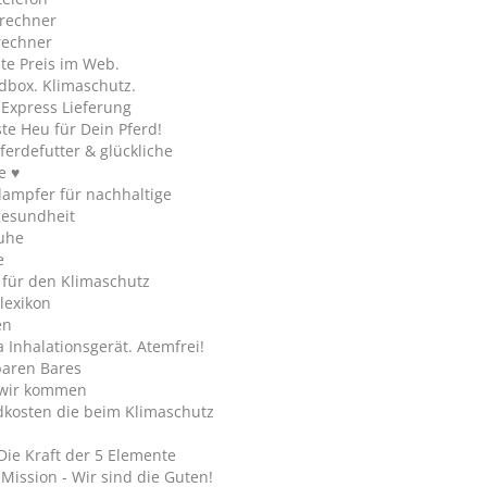
rechner
rechner
te Preis im Web.
dbox. Klimaschutz.
y Express Lieferung
te Heu für Dein Pferd!
ferdefutter & glückliche
e ♥
ampfer für nachhaltige
gesundheit
uhe
e
 für den Klimaschutz
lexikon
en
Inhalationsgerät. Atemfrei!
paren Bares
wir kommen
dkosten die beim Klimaschutz
Die Kraft der 5 Elemente
Mission - Wir sind die Guten!