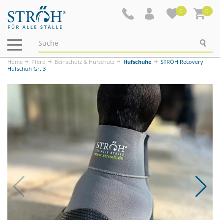
0
0
Navigation
ein-/ausblenden
Home
Pferd
Beinschutz & Hufschutz
Hufschuhe
STRÖH Recovery
Hufschuh Gr. 3