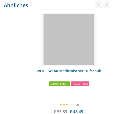
Ähnliches
WOOF WEAR Medizinischer Hufschuh
SCHNÄPPCHEN
RABATT
13%
(2)
€ 55,89
€ 48,49
1