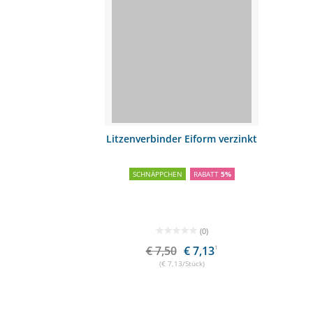
Litzenverbinder Eiform verzinkt
SCHNÄPPCHEN
RABATT
5%
(0)
€ 7,50
€ 7,13
1
(€ 7,13/Stück)