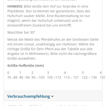
HINWEIS:
Bitte wickle den Huf zur Anprobe in eine
Plastiktüte. Nur so können wir garantieren, dass der
Hufschuh sauber bleibt. Eine Rückerstattung ist nur
möglich, wenn der Hufschuh unbenutzt und in
einwandfreiem Zustand bei uns eintrifft.
Waschbar bei 30°
Messe die Weite des Pferdehufes an der breitesten Stelle
mit einem Lineal, unabhängig von Hufeisen. Wähle die
richtige Größe für Dein Pferd aus der Tabelle aus (die
Angabe ist in Millimetern). Bitte nicht die nächstgrößere
Größe auswählen.
Größe Hufbreite (mm)
0
1
2
3
4
5
6
76 –85
86 –94
95 – 103
105 –112
113 – 121
122 – 130
131
Verbrauchsempfehlung