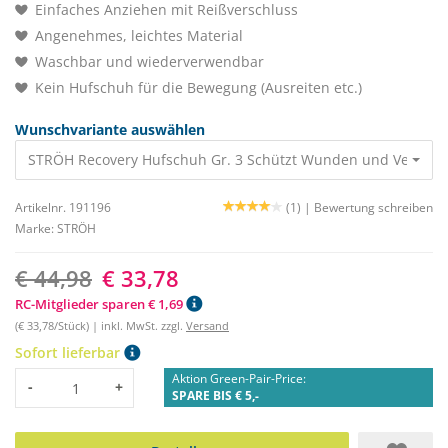
Einfaches Anziehen mit Reißverschluss
Angenehmes, leichtes Material
Waschbar und wiederverwendbar
Kein Hufschuh für die Bewegung (Ausreiten etc.)
Wunschvariante auswählen
STRÖH Recovery Hufschuh Gr. 3 Schützt Wunden und Verbän
Artikelnr. 191196
(1) |
Bewertung schreiben
Marke:
STRÖH
€ 44,98
€ 33,78
RC-Mitglieder sparen € 1,69
(€ 33,78/Stück) | inkl. MwSt. zzgl.
Versand
Sofort lieferbar
Aktion Green-Pair-Price:
Menge
-
+
SPARE BIS € 5,-