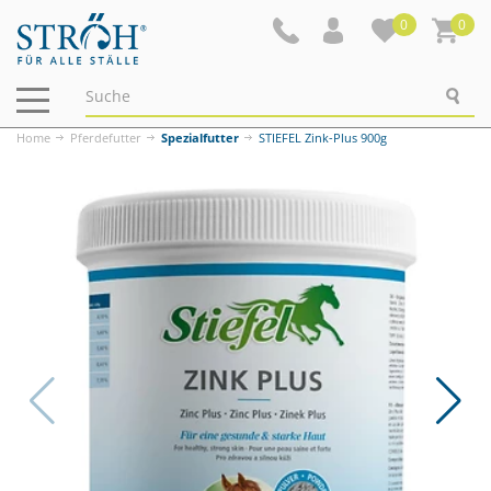
0
0
Navigation
ein-/ausblenden
Home
Pferdefutter
Spezialfutter
STIEFEL Zink-Plus 900g