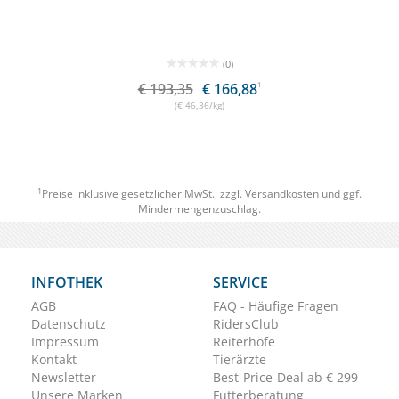
(0)
€ 193,35
€ 166,88
1
(€ 46,36/kg)
1
Preise inklusive gesetzlicher MwSt., zzgl.
Versandkosten
und ggf.
Mindermengenzuschlag.
INFOTHEK
SERVICE
AGB
FAQ - Häufige Fragen
Datenschutz
RidersClub
Impressum
Reiterhöfe
Kontakt
Tierärzte
Newsletter
Best-Price-Deal ab € 299
Unsere Marken
Futterberatung