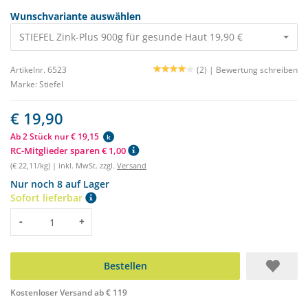
Wunschvariante auswählen
STIEFEL Zink-Plus 900g für gesunde Haut 19,90 €
Artikelnr. 6523
(2) |
Bewertung schreiben
Marke:
Stiefel
€ 19,90
Ab 2 Stück nur € 19,15
k
RC-Mitglieder sparen € 1,00
(€ 22,11/kg) | inkl. MwSt. zzgl.
Versand
Nur noch 8 auf Lager
Sofort lieferbar
Menge
-
+
Bestellen
Kostenloser Versand ab € 119