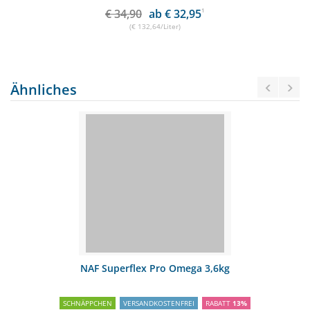
€ 34,90
ab € 32,95
1
(€ 132,64/Liter)
Ähnliches
NAF Superflex Pro Omega 3,6kg
SCHNÄPPCHEN
VERSANDKOSTENFREI
RABATT
13%