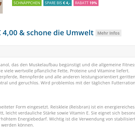
SCHNÄPPCHEN
SPARE BIS
€ 4,-
RABATT
19%
 € 4,00 & schone die Umwelt
Mehr Infos
anol, das den Muskelaufbau begünstigt und die allgemeine Fitnes
 viele wertvolle pflanzliche Fette, Proteine und Vitamine liefert.
erpferde, Rennpferde und alle anderen leistungsorientiert geritte
ral und geruchlos. Wird problemlos mit der täglichen Futterratio
eiteter Form eingesetzt. Reiskleie (Reisbran) ist ein energiereiches
, leicht verdauliche Stärke sowie Vitamin E. Sie eignet sich beson
Höveler Reformin pl
öhtem Energiebedarf. Wichtig ist die Verwendung von stabilisier
ig werden können.
Pelletiertes Mineralf