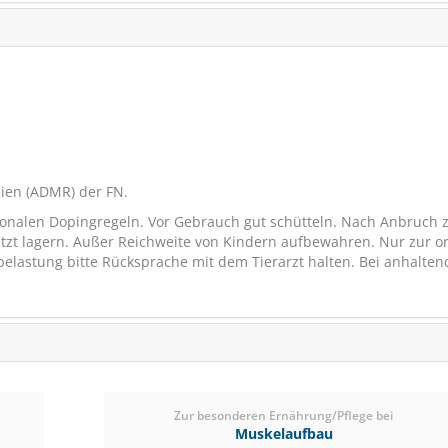
SCHNÄPPCHEN
VERSANDK
RABATT
5%
(12)
€ 65,20
€ 61,
(€ 2,48/kg)
nien (ADMR) der FN.
tionalen Dopingregeln. Vor Gebrauch gut schütteln. Nach Anbruch 
ützt lagern. Außer Reichweite von Kindern aufbewahren. Nur zur o
belastung bitte Rücksprache mit dem Tierarzt halten. Bei anhalte
Zur besonderen Ernährung/Pflege bei
Muskelaufbau