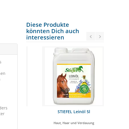
Diese Produkte
könnten Dich auch
interessieren
s
nen
n
ders
us 25 kg
STIEFEL Leinöl 5l
STRÖH L
ter
utter
Haut, Haar und Verdauung
Für die Ve