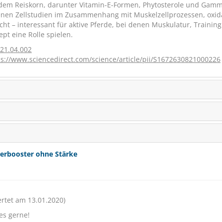
us dem Reiskorn, darunter Vitamin-E-Formen, Phytosterole und Gam
nen Zellstudien im Zusammenhang mit Muskelzellprozessen, oxid
t – interessant für aktive Pferde, bei denen Muskulatur, Trainin
t eine Rolle spielen.
021.04.002
ps://www.sciencedirect.com/science/article/pii/S1672630821000226
erbooster ohne Stärke
rtet am 13.01.2020)
es gerne!