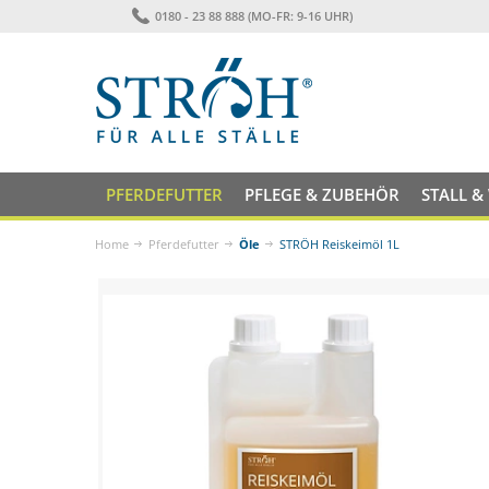
0180 - 23 88 888 (MO-FR: 9-16 UHR)
PFERDEFUTTER
PFLEGE & ZUBEHÖR
STALL &
Home
Pferdefutter
Öle
STRÖH Reiskeimöl 1L