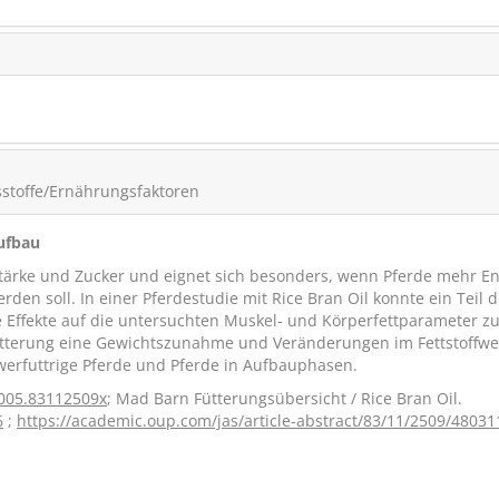
sstoffe/Ernährungsfaktoren
Aufbau
 Stärke und Zucker und eignet sich besonders, wenn Pferde mehr E
rden soll. In einer Pferdestudie mit Rice Bran Oil konnte ein Teil d
ge Effekte auf die untersuchten Muskel- und Körperfettparameter z
fütterung eine Gewichtszunahme und Veränderungen im Fettstoffwe
hwerfuttrige Pferde und Pferde in Aufbauphasen.
005.83112509x
; Mad Barn Fütterungsübersicht / Rice Bran Oil.
6
;
https://academic.oup.com/jas/article-abstract/83/11/2509/48031