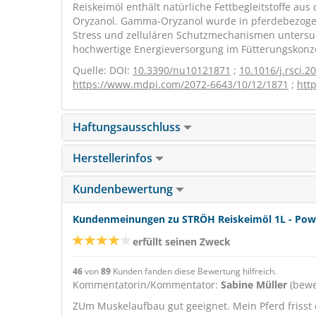
Reiskeimöl enthält natürliche Fettbegleitstoffe a
Oryzanol. Gamma-Oryzanol wurde in pferdebezoge
Stress und zellulären Schutzmechanismen untersuch
hochwertige Energieversorgung im Fütterungskonzep
Quelle: DOI:
10.3390/nu10121871
;
10.1016/j.rsci.2
https://www.mdpi.com/2072-6643/10/12/1871
;
htt
Haftungsausschluss
Herstellerinfos
Kundenbewertung
Kundenmeinungen zu STRÖH Reiskeimöl 1L - Pow
erfüllt seinen Zweck
46
von
89
Kunden fanden diese Bewertung hilfreich.
Kommentatorin/Kommentator:
Sabine Müller
(bewe
ZUm Muskelaufbau gut geeignet. Mein Pferd frisst 