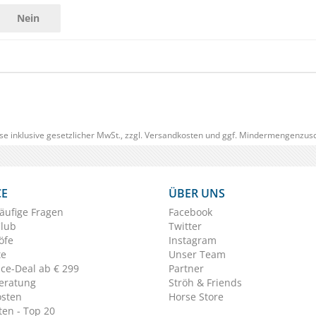
Nein
se inklusive gesetzlicher MwSt., zzgl.
Versandkosten
und ggf. Mindermengenzusc
CE
ÜBER UNS
äufige Fragen
Facebook
Club
Twitter
öfe
Instagram
te
Unser Team
ice-Deal ab € 299
Partner
eratung
Ströh & Friends
osten
Horse Store
en - Top 20