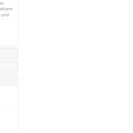
ma-
ativem
g und