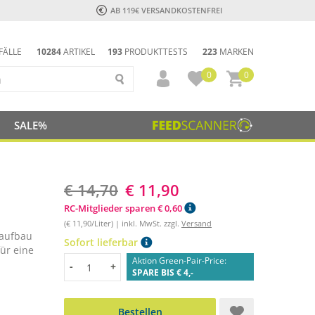
AB 119€ VERSANDKOSTENFREI
FÄLLE
10284
ARTIKEL
193
PRODUKTTESTS
223
MARKEN
0
0
SALE%
€ 14,70
€ 11,90
RC-Mitglieder sparen € 0,60
(€ 11,90/Liter) | inkl. MwSt. zzgl.
Versand
laufbau
Sofort lieferbar
für eine
Aktion Green-Pair-Price:
Menge
-
+
SPARE BIS € 4,-
Bestellen