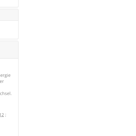
nergie
er
u
chsel.
12
;