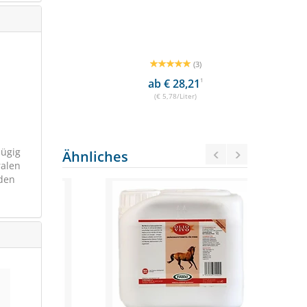
OSTENFREI
SCHNÄPPCHE
(3)
90
1
ab € 28,21
1
€
(€ 5,78/Liter)
zügig
Ähnliches
ralen
nden