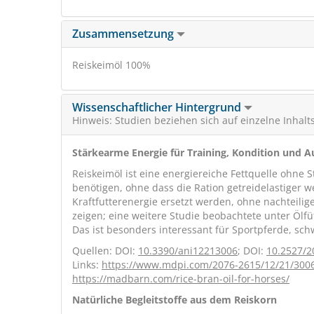
Zusammensetzung
Reiskeimöl 100%
Wissenschaftlicher Hintergrund
Hinweis: Studien beziehen sich auf einzelne Inhalt
Stärkearme Energie für Training, Kondition und 
Reiskeimöl ist eine energiereiche Fettquelle ohne
benötigen, ohne dass die Ration getreidelastiger we
Kraftfutterenergie ersetzt werden, ohne nachteili
zeigen; eine weitere Studie beobachtete unter Öl
Das ist besonders interessant für Sportpferde, sc
Quellen: DOI:
10.3390/ani12213006
; DOI:
10.2527/2
Links:
https://www.mdpi.com/2076-2615/12/21/300
https://madbarn.com/rice-bran-oil-for-horses/
Natürliche Begleitstoffe aus dem Reiskorn