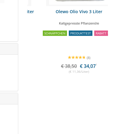
nöl 1 Liter
Olewo Olio Vivo 3 Liter
AniForte
e
Kaltgepresste Pflanzenöle
Mit e
SCHNÄPPCHEN
PRODUKTTEST
RABATT
11%
SCH
(8)
€ 38,50
€ 34,07
1
€
(€ 11,36/Liter)