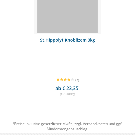
St.Hippolyt Knoblizem 3kg
(7)
ab € 23,35
1
(€ 8,30/kg)
1
Preise inklusive gesetzlicher MwSt., zzgl.
Versandkosten
und ggf.
Mindermengenzuschlag.