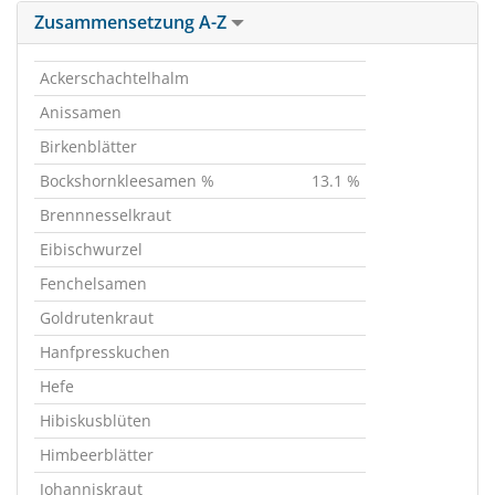
Zusammensetzung A-Z
Ackerschachtelhalm
Anissamen
Birkenblätter
Bockshornkleesamen %
13.1 %
Brennnesselkraut
Eibischwurzel
Fenchelsamen
Goldrutenkraut
Hanfpresskuchen
Hefe
Hibiskusblüten
Himbeerblätter
Johanniskraut