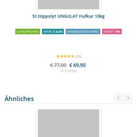
St.Hippolyt UNGULAT Hufkur 10kg
SCHNÄPPCHEN
SPARE
€ 4,00
VERSANDKOSTENFREI
RABATT
9%
(11)
€ 77,00
€ 69,90
1
(€ 6,99/kg)
Ähnliches