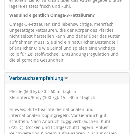
erhöhen. Leinöl wird kalt über das Futter gegeben. Bitte
lagere es stets frisch und kühl.
Was sind eigentlich Omega-3-Fettsäuren?
Omega-3-Fettsäuren sind lebenswichtige, mehrfach
ungesättigte Fettsäuren, die der Körper des Pferdes
nicht selbst herstellen kann und daher über das Futter
aufnehmen muss. Sie sind ein natürlicher Bestandteil
pflanzlicher Öle wie Leinöl und spielen eine wichtige
Rolle für Zellstoffwechsel, Entzündungsregulation und
die allgemeine Gesundheit.
Verbrauchsempfehlung
Pferde (600 kg): 30 – 60 ml täglich
Kleinpferd/Pony (300 kg): 15 – 30 ml täglich
Hinweis: Bitte beachte die nationalen und
internationalen Dopingregeln. Vor Gebrauch gut
schütteln. Nach Anbruch zügig verbrauchen. Kühl
(<25°C), trocken und lichtgeschützt lagern. Außer
Reichweite von Kindern aufbewahren. Nur zur oralen