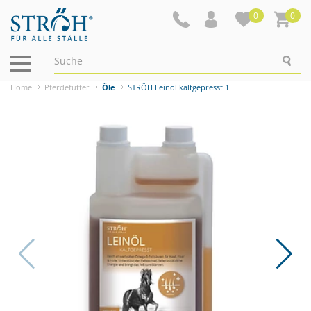
0
0
Navigation
ein-/ausblenden
Home
Pferdefutter
Öle
STRÖH Leinöl kaltgepresst 1L