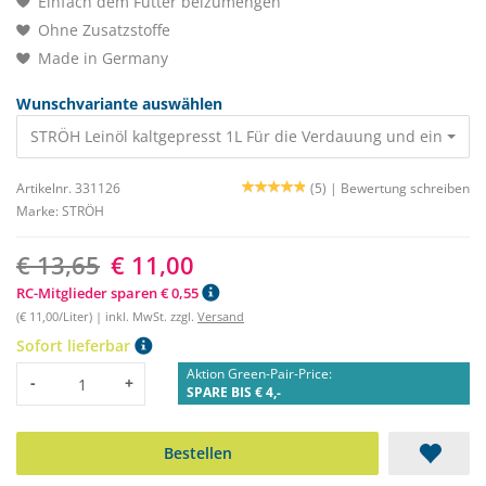
Einfach dem Futter beizumengen
Ohne Zusatzstoffe
Made in Germany
Wunschvariante auswählen
STRÖH Leinöl kaltgepresst 1L Für die Verdauung und ein schö
Artikelnr. 331126
(5) |
Bewertung schreiben
Marke:
STRÖH
€ 13,65
€ 11,00
RC-Mitglieder sparen € 0,55
(€ 11,00/Liter) | inkl. MwSt. zzgl.
Versand
Sofort lieferbar
Aktion Green-Pair-Price:
Menge
-
+
SPARE BIS € 4,-
Bestellen