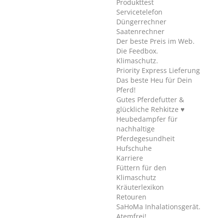
Produkttest
Servicetelefon
Düngerrechner
Saatenrechner
Der beste Preis im Web.
Die Feedbox.
Klimaschutz.
Priority Express Lieferung
Das beste Heu für Dein
Pferd!
Gutes Pferdefutter &
glückliche Rehkitze ♥
Heubedampfer für
nachhaltige
Pferdegesundheit
Hufschuhe
Karriere
Füttern für den
Klimaschutz
Kräuterlexikon
Retouren
SaHoMa Inhalationsgerät.
Atemfrei!