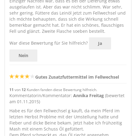
Einziger Nachteil war, dass es bei der Lieferung etwas
ausgelaufen ist. Aber das war nicht schlimm. War sehr,
sehr gering. Füttere das Leinöl jetzt zum Fellwechsel und
ich möchte behaupten, dass sich die Wirkung schnell
bemerkbar gemacht hat. Er hat ein schönes, flauschiges
Fell und glänzt. Zweite Flasche soeben bestellt.
War diese Bewertung für Sie hilfreich?
Ja
Nein
Gutes Zusatzfuttermittel im Fellwechsel
11
von
12
Kunden fanden diese Bewertung hilfreich.
Kommentatorin/Kommentator:
Annika Freitag
(bewertet
am 01.11.2015)
Habe es für den Fellwechsel g kauft, da mein Pferd im
letzten Herbst Problme mit der Umstellung hatte und
Fieber und dicke Beine bekam. Jetzt habe ich frühzeitig
Mash mit einem Schuss Öl gefüttert.
Dem Pferd schmeckt es, das Öl riecht angenehm,