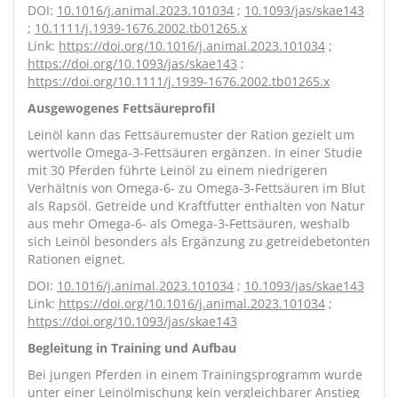
DOI:
10.1016/j.animal.2023.101034
;
10.1093/jas/skae143
;
10.1111/j.1939-1676.2002.tb01265.x
Link:
https://doi.org/10.1016/j.animal.2023.101034
;
https://doi.org/10.1093/jas/skae143
;
https://doi.org/10.1111/j.1939-1676.2002.tb01265.x
Ausgewogenes Fettsäureprofil
Leinöl kann das Fettsäuremuster der Ration gezielt um
wertvolle Omega-3-Fettsäuren ergänzen. In einer Studie
mit 30 Pferden führte Leinöl zu einem niedrigeren
Verhältnis von Omega-6- zu Omega-3-Fettsäuren im Blut
als Rapsöl. Getreide und Kraftfutter enthalten von Natur
aus mehr Omega-6- als Omega-3-Fettsäuren, weshalb
sich Leinöl besonders als Ergänzung zu getreidebetonten
Rationen eignet.
DOI:
10.1016/j.animal.2023.101034
;
10.1093/jas/skae143
Link:
https://doi.org/10.1016/j.animal.2023.101034
;
https://doi.org/10.1093/jas/skae143
Begleitung in Training und Aufbau
Bei jungen Pferden in einem Trainingsprogramm wurde
unter einer Leinölmischung kein vergleichbarer Anstieg