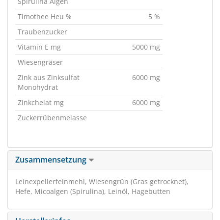
Spirulina Algen
Timothee Heu %
5 %
Traubenzucker
Vitamin E mg
5000 mg
Wiesengräser
Zink aus Zinksulfat
6000 mg
Monohydrat
Zinkchelat mg
6000 mg
Zuckerrübenmelasse
Zusammensetzung
Leinexpellerfeinmehl, Wiesengrün (Gras getrocknet),
Hefe, Micoalgen (Spirulina), Leinöl, Hagebutten