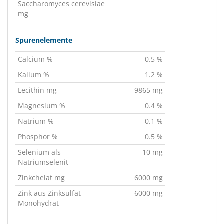
Saccharomyces cerevisiae
mg
Spurenelemente
Calcium %
0.5 %
Kalium %
1.2 %
Lecithin mg
9865 mg
Magnesium %
0.4 %
Natrium %
0.1 %
Phosphor %
0.5 %
Selenium als
10 mg
Natriumselenit
Zinkchelat mg
6000 mg
Zink aus Zinksulfat
6000 mg
Monohydrat