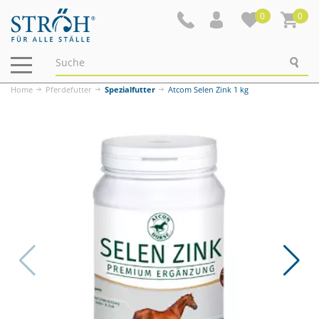
0
0
Navigation
ein-/ausblenden
Home
Pferdefutter
Spezialfutter
Atcom Selen Zink 1 kg