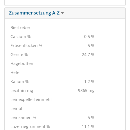
Zusammensetzung A-Z
Biertreber
Calcium %
0.5 %
Erbsenflocken %
5 %
Gerste %
24.7 %
Hagebutten
Hefe
Kalium %
1.2 %
Lecithin mg
9865 mg
Leinexpellerfeinmehl
Leinöl
Leinsamen %
5 %
Luzernegrünmehl %
11.1 %