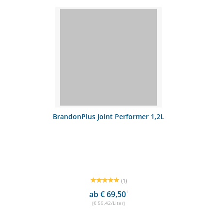
BrandonPlus Joint Performer 1,2L
(1)
ab € 69,50
1
(€ 59,42/Liter)