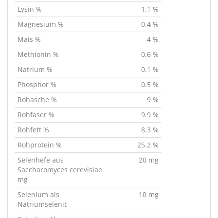
Lysin %
1.1 %
Magnesium %
0.4 %
Mais %
4 %
Methionin %
0.6 %
Natrium %
0.1 %
Phosphor %
0.5 %
Rohasche %
9 %
Rohfaser %
9.9 %
Rohfett %
8.3 %
Rohprotein %
25.2 %
Selenhefe aus
20 mg
Saccharomyces cerevisiae
mg
Selenium als
10 mg
Natriumselenit