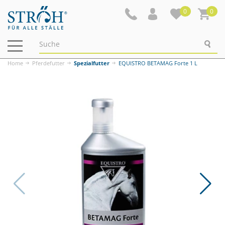
0
0
Navigation
ein-/ausblenden
Home
Pferdefutter
Spezialfutter
EQUISTRO BETAMAG Forte 1 L