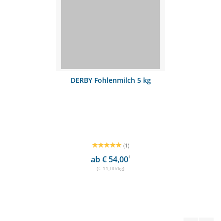
DERBY Fohlenmilch 5 kg
(1)
ab € 54,00
1
(€ 11,00/kg)