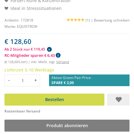
Fördert Ruhe & Konzentration
Ideal in Stresssituationen
Artikelnr. 172818
(1) |
Bewertung schreiben
Marke:
EQUISTRO®
€ 128,60
Ab 2 Stück nur € 119,45
k
RC-Mitglieder sparen € 6,43
(€ 128,60/Liter) | inkl. MwSt. zzgl.
Versand
Lieferzeit 5-10 Werktage
Aktion Green-Pair-Price:
Menge
-
+
SPARE € 3,00
Bestellen
Kostenloser Versand
Produkt abonnieren