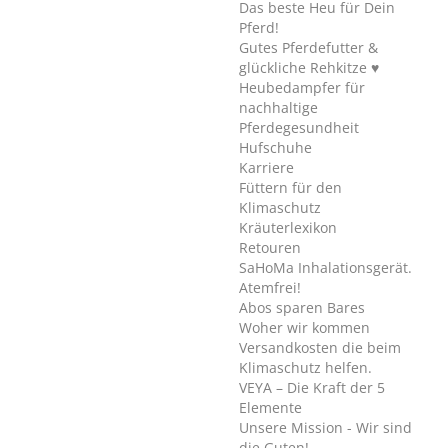
Das beste Heu für Dein
Pferd!
Gutes Pferdefutter &
glückliche Rehkitze ♥
Heubedampfer für
nachhaltige
Pferdegesundheit
Hufschuhe
Karriere
Füttern für den
Klimaschutz
Kräuterlexikon
Retouren
SaHoMa Inhalationsgerät.
Atemfrei!
Abos sparen Bares
Woher wir kommen
Versandkosten die beim
Klimaschutz helfen.
VEYA – Die Kraft der 5
Elemente
Unsere Mission - Wir sind
die Guten!