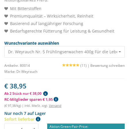
Mit Bitterstoffen
Premiumqualität – Wirksicherheit, Reinheit
Basierend auf langjähriger Forschung
Bedarfsgerechte Fütterung für Leistung & Gesundheit
Wunschvariante auswählen
Dr. Weyrauch Nr. 5 Frühlingserwachen 400g Für die Leber 38,
Artikelnr. 80014
(11) |
Bewertung schreiben
Marke:
Dr.Weyrauch
€ 38,95
Ab 2 Stück nur € 38,00
k
RC-Mitglieder sparen € 1,95
(€ 97,38/kg) | inkl. MwSt. zzgl.
Versand
Nur noch 7 auf Lager
Sofort lieferbar
Aktion Green-Pair-Price:
Menge
-
+