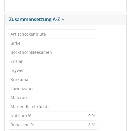
Zusammensetzung A-Z
Artischockenblüte
Birke
Bockshornkleesamen
Enzian
Ingwer
Kurkuma
Löwenzahn
Majoran
Mariendistelfrüchte
Natrium %
0 %
Rohasche %
8 %