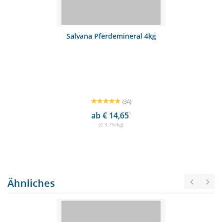
Salvana Pferdemineral 4kg
(34)
ab € 14,65
1
(€ 3,75/kg)
Ähnliches