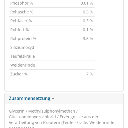
Phosphor %
0.01 %
Rohasche %
0.5 %
Rohfaser %
0.3 %
Rohfett %
0.1 %
Rohprotein %
3.8 %
Siliziumoxyd
Teufelskralle
Weidenrinde
Zucker %
7 %
Zusammensetzung
Glycerin / Methylsulphonylmethan /
Glucosaminhydrochlorid / Erzeugnisse aus der
Verarbeitung von Kräutern (Teufelskralle, Weidenrinde,