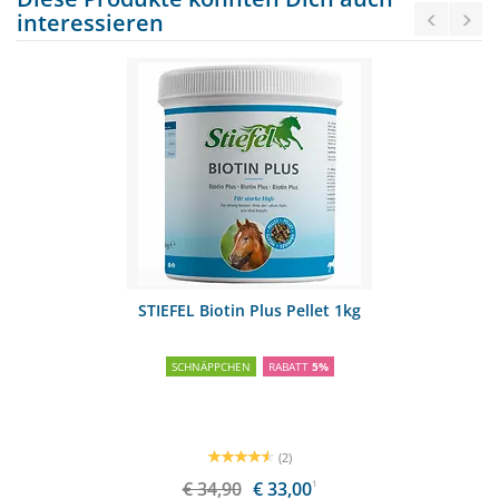
interessieren
STIEFEL Biotin Plus Pellet 1kg
SCHNÄPPCHEN
RABATT
5%
(2)
€ 34,90
€ 33,00
1