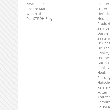
Newsletter
Best-Pr
Unsere Marken
Futterb
Widerruf
Lieferk
Der STRÖH Blog
Neuheit
Produkt
Service
Dünger
Saaten
Der bes
Die Fee
Priorit
Das bes
Gutes P
Rehkitz
Heubed
Pferde
Hufsch
Karrier
Füttern
Kräuter
Retour
SaHoMa 