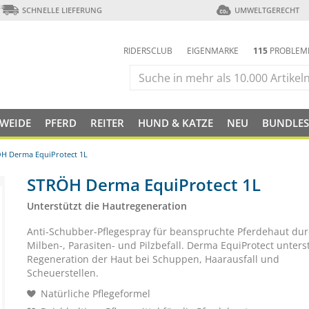
SCHNELLE LIEFERUNG
UMWELTGERECHT
RIDERSCLUB
EIGENMARKE
115
PROBLEM
 WEIDE
PFERD
REITER
HUND & KATZE
NEU
BUNDLES
H Derma EquiProtect 1L
STRÖH Derma EquiProtect 1L
Unterstützt die Hautregeneration
Anti-Schubber-Pflegespray für beanspruchte Pferdehaut du
Milben-, Parasiten- und Pilzbefall. Derma EquiProtect unterst
Regeneration der Haut bei Schuppen, Haarausfall und
Scheuerstellen.
Natürliche Pflegeformel