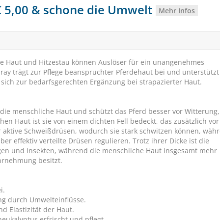
 € 5,00 & schone die Umwelt
Mehr Infos
ne Haut und Hitzestau können Auslöser für ein unangenehmes
ray trägt zur Pflege beanspruchter Pferdehaut bei und unterstützt
t sich zur bedarfsgerechten Ergänzung bei strapazierter Haut.
s die menschliche Haut und schützt das Pferd besser vor Witterung,
n Haut ist sie von einem dichten Fell bedeckt, das zusätzlich vor
 aktive Schweißdrüsen, wodurch sie stark schwitzen können, wäh
 effektiv verteilte Drüsen regulieren. Trotz ihrer Dicke ist die
Salvana Pferdeminer
gen und Insekten, während die menschliche Haut insgesamt mehr
hrnehmung besitzt.
Mit Selen und Zin
GRATISARTIKEL
i.
ng durch Umwelteinflüsse.
d Elastizität der Haut.
eukalyptus erfrischt und pflegt.