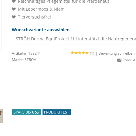
Reichhaltiges Pflegemittel für die Pferdehaut
Mit Lebermoos & Niem
Tierversuchsfrei
Wunschvariante auswählen
STRÖH Derma EquiProtect 1L Unterstützt die Hautregenera
Artikelnr. 189241
(1) |
Bewertung schreiben
Marke:
STRÖH
Produkt
SPARE BIS
€ 5,-
PRODUKTTEST