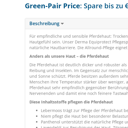
Green-Pair Price
: Spare bis zu
Beschreibung
Für empfindliche und sensible Pferdehaut: Trocke
Hautgefühl sein. Unser Derma Equiprotect Pflegesp
natürliche Hautbarriere. Die Allround-Pflege eigne
Anders als unsere Haut – die Pferdehaut
Die Pferdehaut ist deutlich dicker und robuster al
Reibung und Insekten. Im Gegensatz zur menschliche
und Sonne schützt. Pferde besitzen außerdem sehr
Menschen ihre Temperatur stärker über weniger, aber
Pferdehaut sehr empfindlich gegenüber Berührun
Nervenenden und damit eine noch feinere Tastwa
Diese Inhaltsstoffe pflegen die Pferdehaut
Lebermoos trägt zur Pflege der Pferdehaut be
Niem pflegt die Haut bei besonderer Belastu
Panthenol unterstützt die natürliche Pflege un
Lavendelöl zur Beruhigung der Haut. Zitronen