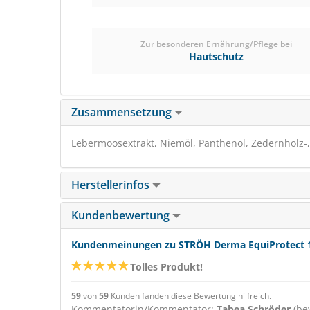
Zur besonderen Ernährung/Pflege bei
Hautschutz
Zusammensetzung
Lebermoosextrakt, Niemöl, Panthenol, Zedernholz-,
Herstellerinfos
Kundenbewertung
Kundenmeinungen zu STRÖH Derma EquiProtect 1L
Tolles Produkt!
59
von
59
Kunden fanden diese Bewertung hilfreich.
Kommentatorin/Kommentator:
Tabea Schröder
(be