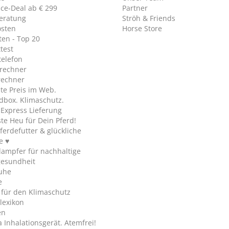
ice-Deal ab € 299
Partner
eratung
Ströh & Friends
osten
Horse Store
en - Top 20
test
telefon
rechner
rechner
te Preis im Web.
dbox. Klimaschutz.
y Express Lieferung
te Heu für Dein Pferd!
ferdefutter & glückliche
e ♥
ampfer für nachhaltige
gesundheit
uhe
e
 für den Klimaschutz
lexikon
en
Inhalationsgerät. Atemfrei!