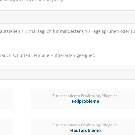
(34)
ab € 53,75
1
(€ 2,20/kg)
tstellen 1-2-mal täglich für mindestens 10 Tage sprühen oder tu
auch schütteln. Für alle Huftierarten geeignet.
Zur besonderen Ernährung/Pflege bei
Fellprobleme
Relax Dermigard Pferd
1L
ergibt 4L
Zur besonderen Ernährung/Pflege bei
Hautprobleme
SCHNÄPPCHEN
VERSANDK