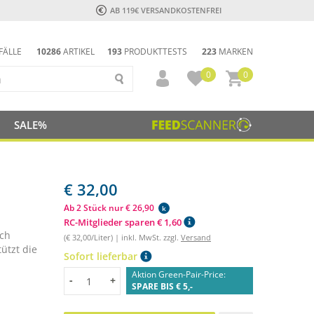
AB 119€ VERSANDKOSTENFREI
FÄLLE
10286
ARTIKEL
193
PRODUKTTESTS
223
MARKEN
0
0
SALE%
€ 32,00
Ab 2 Stück nur € 26,90
k
RC-Mitglieder sparen € 1,60
rch
(€ 32,00/Liter) | inkl. MwSt. zzgl.
Versand
ützt die
Sofort lieferbar
Aktion Green-Pair-Price:
Menge
-
+
SPARE BIS € 5,-