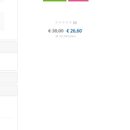
(0)
,61
1
€ 38,00
€ 26,60
1
€
(€ 53,20/Liter)