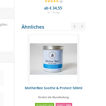
(6)
ab € 34,55
1
(€ 1,76/kg)
pfen.
Ähnliches
 Konzentrat
MotherBee Soothe & Protect 500ml
Relax Z
fördert die Wundheilung
Zur Abdec
OSTENFREI
SCHNÄPPCHEN
RABATT
30%
SCH