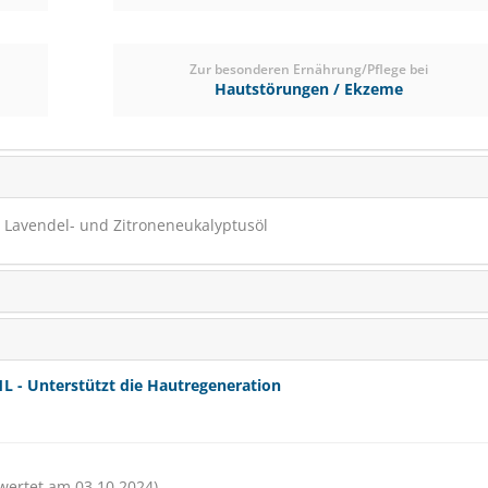
RABATT
10%
Zur besonderen Ernährung/Pflege bei
(0)
Hautstörungen / Ekzeme
€ 102,90
€ 92
(€ 92,61/Liter)
 Lavendel- und Zitroneneukalyptusöl
 - Unterstützt die Hautregeneration
wertet am 03.10.2024)