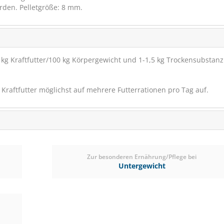
rden. Pelletgröße: 8 mm.
6 kg Kraftfutter/100 kg Körpergewicht und 1-1,5 kg Trockensubstanz
s Kraftfutter möglichst auf mehrere Futterrationen pro Tag auf.
Salvana Mini Bik
Mineralleckstein
Zur besonderen Ernährung/Pflege bei
Untergewicht
(1)
ab € 4,85
1
(€ 2,48/kg)