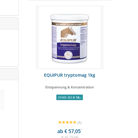
i 2kg
EQUIPUR tryptomag 1kg
EGGERSMANN
Entspannung & Konzentration
fü
SPARE BIS
€ 10,-
(1)
ab € 57,05
1
(€ 60,75/kg)