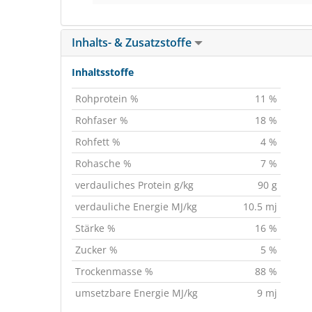
Inhalts- & Zusatzstoffe
Inhaltsstoffe
Rohprotein %
11 %
Rohfaser %
18 %
Rohfett %
4 %
Rohasche %
7 %
verdauliches Protein g/kg
90 g
verdauliche Energie MJ/kg
10.5 mj
Stärke %
16 %
Zucker %
5 %
Trockenmasse %
88 %
umsetzbare Energie MJ/kg
9 mj