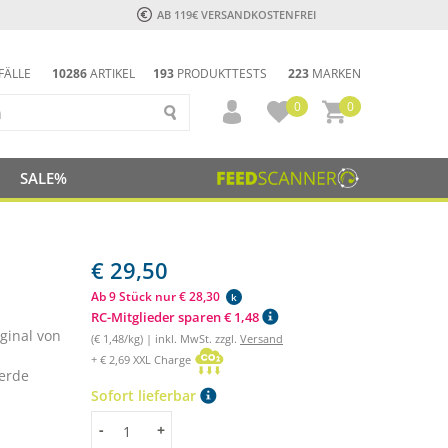
AB 119€ VERSANDKOSTENFREI
FÄLLE
10286
ARTIKEL
193
PRODUKTTESTS
223
MARKEN
0
0
SALE%
€ 29,50
Ab 9 Stück nur € 28,30
k
RC-Mitglieder sparen € 1,48
ginal von
(€ 1,48/kg) | inkl. MwSt. zzgl.
Versand
+ € 2,69 XXL Charge
ferde
Sofort lieferbar
Menge
-
+