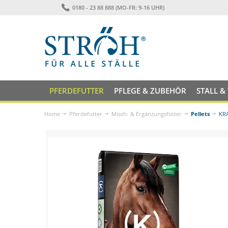
0180 - 23 88 888 (MO-FR: 9-16 UHR)
PFERDEFUTTER
PFLEGE & ZUBEHÖR
STALL &
Home
Pferdefutter
Misch- & Ergänzungsfutter
Pellets
KRA