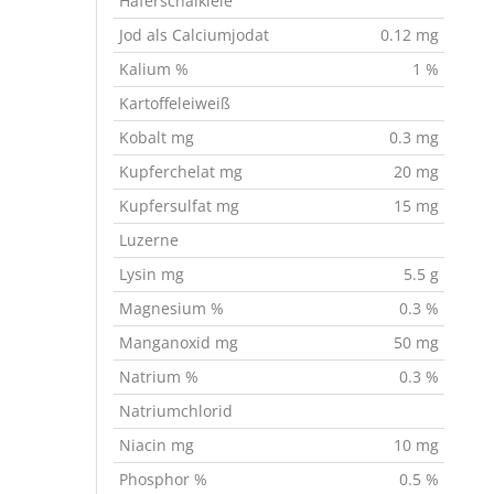
Haferschälkleie
Jod als Calciumjodat
0.12 mg
Kalium %
1 %
Kartoffeleiweiß
Kobalt mg
0.3 mg
Kupferchelat mg
20 mg
Kupfersulfat mg
15 mg
Luzerne
Lysin mg
5.5 g
Magnesium %
0.3 %
Manganoxid mg
50 mg
Natrium %
0.3 %
Natriumchlorid
Niacin mg
10 mg
Phosphor %
0.5 %