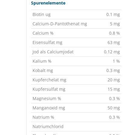
Spurenelemente
Biotin ug
0.1 mg
Calcium-D-Pantothenat mg
5 mg
Calcium %
0.8 %
Eisensulfat mg
63 mg
Jod als Calciumjodat
0.12 mg
Kalium %
1 %
Kobalt mg
0.3 mg
Kupferchelat mg
20 mg
Kupfersulfat mg
15 mg
Magnesium %
0.3 %
Manganoxid mg
50 mg
Natrium %
0.3 %
Natriumchlorid