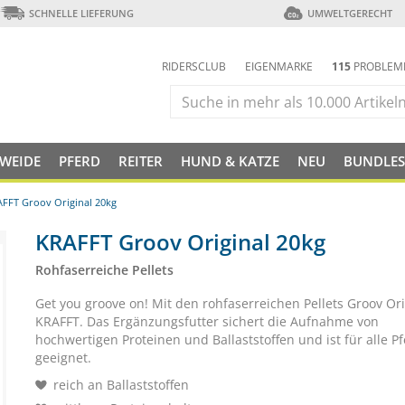
SCHNELLE LIEFERUNG
UMWELTGERECHT
RIDERSCLUB
EIGENMARKE
115
PROBLEM
 WEIDE
PFERD
REITER
HUND & KATZE
NEU
BUNDLES
FFT Groov Original 20kg
KRAFFT Groov Original 20kg
Rohfaserreiche Pellets
Get you groove on! Mit den rohfaserreichen Pellets Groov Ori
KRAFFT. Das Ergänzungsfutter sichert die Aufnahme von
hochwertigen Proteinen und Ballaststoffen und ist für alle P
geeignet.
reich an Ballaststoffen