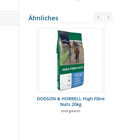
Ähnliches
ild & Glow
DODSON & HORRELL High Fibre
Lavisan
Nuts 20kg
ferde
energiearm