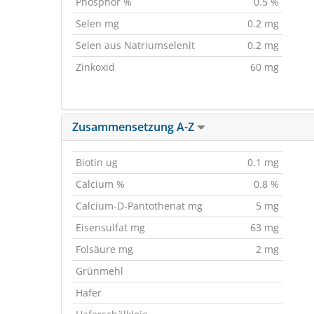
Phosphor %
0.5 %
Selen mg
0.2 mg
Selen aus Natriumselenit
0.2 mg
Zinkoxid
60 mg
Zusammensetzung A-Z
Biotin ug
0.1 mg
Calcium %
0.8 %
Calcium-D-Pantothenat mg
5 mg
Eisensulfat mg
63 mg
Folsäure mg
2 mg
Grünmehl
Hafer