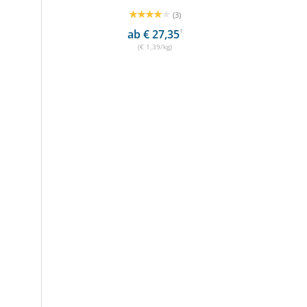
(3)
ab € 27,35
1
(€ 1,39/kg)